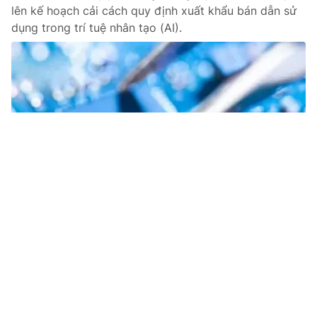
lên kế hoạch cải cách quy định xuất khẩu bán dẫn sử
dụng trong trí tuệ nhân tạo (AI).
Tin mới
Video
Live
Emagazine
Trang chủ
Thúc đẩy hợp tác Việt Nam - Nhật Bản về
công nghệ cao, bán dẫn
VTV.vn - Thủ tướng Nhật Bản nhấn mạnh, việc hai
nước Việt Nam - Nhật Bản đẩy mạnh hợp tác công