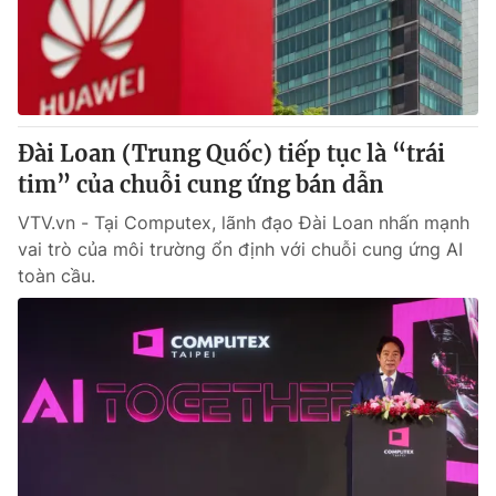
Thị trường 24h
Tấm lòng Việt
VTV4
Vươn mình bằng AI
VTV9
VTV8
Đài Loan (Trung Quốc) tiếp tục là “trái
tim” của chuỗi cung ứng bán dẫn
Liên hệ tòa soạn
English
VTV.vn - Tại Computex, lãnh đạo Đài Loan nhấn mạnh
vai trò của môi trường ổn định với chuỗi cung ứng AI
toàn cầu.
THỜI BÁO VTV
Theo dõi báo trên
Cơ quan chủ quản:
Đài Truyền hình Việt Nam
Cơ quan báo chí:
Thời báo VTV