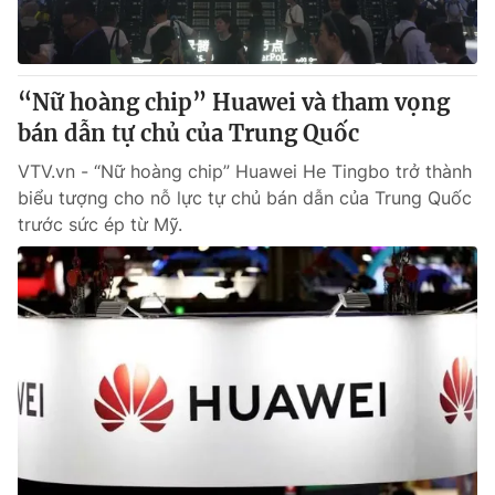
® Cấm sao chép dưới mọi hình thức nếu không có sự chấp
thuận bằng văn bản. Ghi rõ nguồn VTV.vn khi phát hành lại
“Nữ hoàng chip” Huawei và tham vọng
thông tin từ website này.
bán dẫn tự chủ của Trung Quốc
VTV.vn - “Nữ hoàng chip” Huawei He Tingbo trở thành
biểu tượng cho nỗ lực tự chủ bán dẫn của Trung Quốc
trước sức ép từ Mỹ.