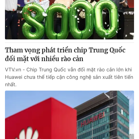
Giao lưu trực tuyến
Sản phẩm
Lịch phát sóng
Thị trường
Tư vấn
Chuyên mục khác
Tham vọng phát triển chip Trung Quốc
Emagazine
Podcast
đối mặt với nhiều rào cản
VTV.vn - Chip Trung Quốc vẫn đối mặt rào cản lớn khi
Photo
Infographic
Huawei chưa thể tiếp cận công nghệ sản xuất tiên tiến
nhất.
Video
Shorts video
VTV Money
VTV Thể thao
VTV Sức khoẻ
Bất động sản