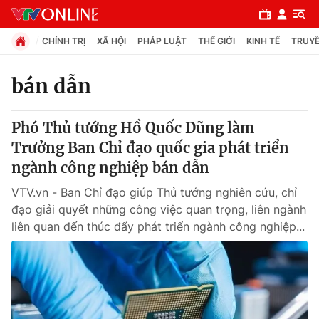
CHÍNH TRỊ
XÃ HỘI
PHÁP LUẬT
THẾ GIỚI
KINH TẾ
TRUYỀ
bán dẫn
Chuyên mục
Phó Thủ tướng Hồ Quốc Dũng làm
Chính trị
Trưởng Ban Chỉ đạo quốc gia phát triển
ngành công nghiệp bán dẫn
Xã hội
VTV.vn - Ban Chỉ đạo giúp Thủ tướng nghiên cứu, chỉ
đạo giải quyết những công việc quan trọng, liên ngành
Pháp luật
liên quan đến thúc đẩy phát triển ngành công nghiệp...
Y tế
Thế giới