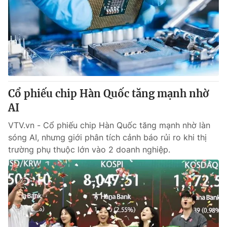
Tin tức
Kinh tế
Thế giới đó đây
Tài chính
Dữ liệu và đời sống
Câu chuyện quốc tế
Thị trường
Truyền hình
Góc doanh nghiệp
Cổ phiếu chip Hàn Quốc tăng mạnh nhờ
Phim VTV
AI
Giải trí
Hậu trường
VTV.vn - Cổ phiếu chip Hàn Quốc tăng mạnh nhờ làn
Điện ảnh
sóng AI, nhưng giới phân tích cảnh báo rủi ro khi thị
Đời sống
Nhân vật
trường phụ thuộc lớn vào 2 doanh nghiệp.
Âm nhạc
Du lịch
Khán giả
Giáo dục
Sao
Làm đẹp
Giải sao mai
Tuyển sinh
Công nghệ
Chất lượng cuộc sống
Học trực tuyến
Hitech Công nghệ tương lai