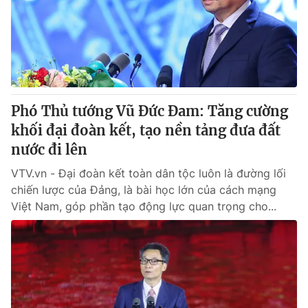
Giao lưu trực tuyến
Sản phẩm
Lịch phát sóng
Thị trường
Tư vấn
Chuyên mục khác
Phó Thủ tướng Vũ Đức Đam: Tăng cường
Emagazine
Podcast
khối đại đoàn kết, tạo nền tảng đưa đất
nước đi lên
Photo
Infographic
VTV.vn - Đại đoàn kết toàn dân tộc luôn là đường lối
chiến lược của Đảng, là bài học lớn của cách mạng
Video
Shorts video
Việt Nam, góp phần tạo động lực quan trọng cho...
VTV Money
VTV Thể thao
VTV Sức khoẻ
Bất động sản