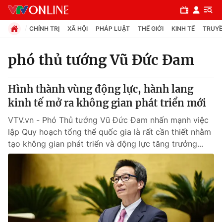
CHÍNH TRỊ
XÃ HỘI
PHÁP LUẬT
THẾ GIỚI
KINH TẾ
TRUYỀ
phó thủ tướng Vũ Đức Đam
Chuyên mục
Hình thành vùng động lực, hành lang
Chính trị
kinh tế mở ra không gian phát triển mới
VTV.vn - Phó Thủ tướng Vũ Đức Đam nhấn mạnh việc
Xã hội
lập Quy hoạch tổng thể quốc gia là rất cần thiết nhằm
tạo không gian phát triển và động lực tăng trưởng...
Pháp luật
Y tế
Thế giới