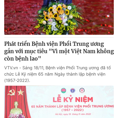
Thị trường 24h
Tấm lòng Việt
VTV4
Vươn mình bằng AI
VTV9
VTV8
Phát triển Bệnh viện Phổi Trung ương
Liên hệ tòa soạn
English
gắn với mục tiêu "Vì một Việt Nam không
còn bệnh lao"
VTV.vn - Sáng 18/11, Bệnh viện Phổi Trung ương đã tổ
chức Lễ Kỷ niệm 65 năm Ngày thành lập bệnh viện
THỜI BÁO VTV
(1957-2022).
Theo dõi báo trên
Cơ quan chủ quản:
Đài Truyền hình Việt Nam
Cơ quan báo chí:
Thời báo VTV