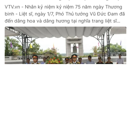
VTV.vn - Nhân kỷ niệm kỷ niệm 75 năm ngày Thương
binh - Liệt sĩ, ngày 1/7, Phó Thủ tướng Vũ Đức Đam đã
đến dâng hoa và dâng hương tại nghĩa trang liệt sĩ...
Tin mới
Video
Live
Emagazine
Trang chủ
Phó Thủ tướng Vũ Đức Đam: Làm rõ
những thay đổi liên quan đến sách giáo
khoa