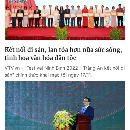
Giấy phép hoạt động báo in và báo điện tử số 483/GP-BTTTT
cấp ngày 29/12/2023
Tổng Biên tập:
Vũ Thanh Thủy
Phó Tổng Biên tập:
Nguyễn Thị Mỹ Hạnh, Phạm Quốc Thắng,
Nguyễn Trọng Ninh
Tổng đài VTV:
024.38 355 931 - 024.38 355 932
Ðiện thoại Thời báo VTV:
Kết nối di sản, lan tỏa hơn nữa sức sống,
024.66 897 897
Email:
tinh hoa văn hóa dân tộc
toasoan@vtv.vn
Liên hệ quảng cáo:
024-7300.7108
VTV.vn - "Festival Ninh Bình 2022 - Tràng An kết nối di
sản" chính thức khai mạc tối ngày 17/11.