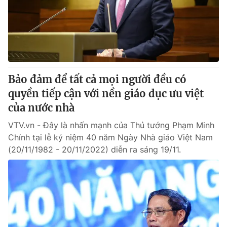
Tin tức
Kinh tế
Thế giới đó đây
Tài chính
Dữ liệu và đời sống
Câu chuyện quốc tế
Thị trường
Bảo đảm để tất cả mọi người đều có
Truyền hình
Góc doanh nghiệp
quyền tiếp cận với nền giáo dục ưu việt
Phim VTV
của nước nhà
Giải trí
Hậu trường
VTV.vn - Đây là nhấn mạnh của Thủ tướng Phạm Minh
Điện ảnh
Chính tại lễ kỷ niệm 40 năm Ngày Nhà giáo Việt Nam
Đời sống
Nhân vật
(20/11/1982 - 20/11/2022) diễn ra sáng 19/11.
Âm nhạc
Du lịch
Khán giả
Giáo dục
Sao
Làm đẹp
Giải sao mai
Tuyển sinh
Công nghệ
Chất lượng cuộc sống
Học trực tuyến
Hitech Công nghệ tương lai