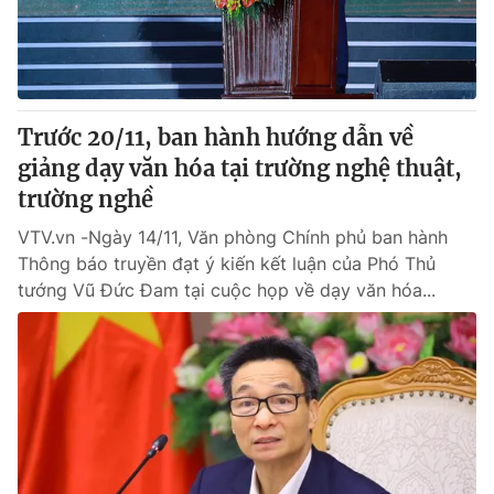
® Cấm sao chép dưới mọi hình thức nếu không có sự chấp
thuận bằng văn bản. Ghi rõ nguồn VTV.vn khi phát hành lại
thông tin từ website này.
Trước 20/11, ban hành hướng dẫn về
giảng dạy văn hóa tại trường nghệ thuật,
trường nghề
VTV.vn -Ngày 14/11, Văn phòng Chính phủ ban hành
Thông báo truyền đạt ý kiến kết luận của Phó Thủ
tướng Vũ Đức Đam tại cuộc họp về dạy văn hóa...