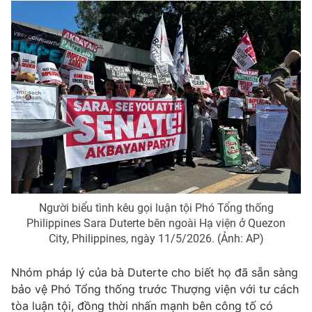
THỜI BÁO VTV
Theo dõi báo trên
Cơ quan chủ quản:
Đài Truyền hình Việt Nam
Cơ quan báo chí:
Thời báo VTV
Người biểu tình kêu gọi luận tội Phó Tổng thống
Giấy phép hoạt động báo in và báo điện tử số 483/GP-BTTTT
Philippines Sara Duterte bên ngoài Hạ viện ở Quezon
cấp ngày 29/12/2023
City, Philippines, ngày 11/5/2026. (Ảnh: AP)
Tổng Biên tập:
Vũ Thanh Thủy
Phó Tổng Biên tập:
Nguyễn Thị Mỹ Hạnh, Phạm Quốc Thắng,
Nhóm pháp lý của bà Duterte cho biết họ đã sẵn sàng
Nguyễn Trọng Ninh
bảo vệ Phó Tổng thống trước Thượng viện với tư cách
Tổng đài VTV:
024.38 355 931 - 024.38 355 932
tòa luận tội, đồng thời nhấn mạnh bên công tố có