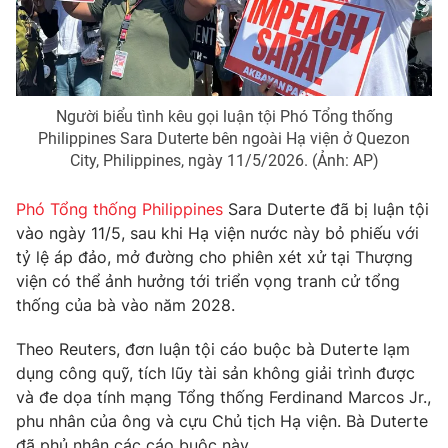
Phim VTV
Giải trí
Hậu trường
Điện ảnh
Đời sống
Nhân vật
Âm nhạc
Người biểu tình kêu gọi luận tội Phó Tổng thống
Du lịch
Khán giả
Giáo dục
Philippines Sara Duterte bên ngoài Hạ viện ở Quezon
Sao
City, Philippines, ngày 11/5/2026. (Ảnh: AP)
Làm đẹp
Giải sao mai
Tuyển sinh
Công nghệ
Chất lượng cuộc sống
Phó Tổng thống Philippines
Sara Duterte đã bị luận tội
Học trực tuyến
vào ngày 11/5, sau khi Hạ viện nước này bỏ phiếu với
Hitech Công nghệ tương lai
Giao lưu trực tuyến
tỷ lệ áp đảo, mở đường cho phiên xét xử tại Thượng
Sản phẩm
viện có thể ảnh hưởng tới triển vọng tranh cử tổng
thống của bà vào năm 2028.
Lịch phát sóng
Thị trường
Theo Reuters, đơn luận tội cáo buộc bà Duterte lạm
Tư vấn
dụng công quỹ, tích lũy tài sản không giải trình được
Chuyên mục khác
và đe dọa tính mạng Tổng thống Ferdinand Marcos Jr.,
phu nhân của ông và cựu Chủ tịch Hạ viện. Bà Duterte
Emagazine
Podcast
đã phủ nhận các cáo buộc này.