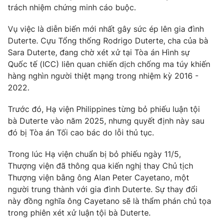
Ðiện thoại Thời báo VTV:
024.66 897 897
trách nhiệm chứng minh cáo buộc.
Email:
toasoan@vtv.vn
Vụ việc là diễn biến mới nhất gây sức ép lên gia đình
Liên hệ quảng cáo:
024-7300.7108
Duterte. Cựu Tổng thống Rodrigo Duterte, cha của bà
Sara Duterte, đang chờ xét xử tại Tòa án Hình sự
Quốc tế (ICC) liên quan chiến dịch chống ma túy khiến
hàng nghìn người thiệt mạng trong nhiệm kỳ 2016 -
2022.
Trước đó, Hạ viện Philippines từng bỏ phiếu luận tội
bà Duterte vào năm 2025, nhưng quyết định này sau
đó bị Tòa án Tối cao bác do lỗi thủ tục.
Trong lúc Hạ viện chuẩn bị bỏ phiếu ngày 11/5,
Thượng viện đã thông qua kiến nghị thay Chủ tịch
® Cấm sao chép dưới mọi hình thức nếu không có sự chấp
Thượng viện bằng ông Alan Peter Cayetano, một
thuận bằng văn bản. Ghi rõ nguồn VTV.vn khi phát hành lại
người trung thành với gia đình Duterte. Sự thay đổi
thông tin từ website này.
này đồng nghĩa ông Cayetano sẽ là thẩm phán chủ tọa
trong phiên xét xử luận tội bà Duterte.