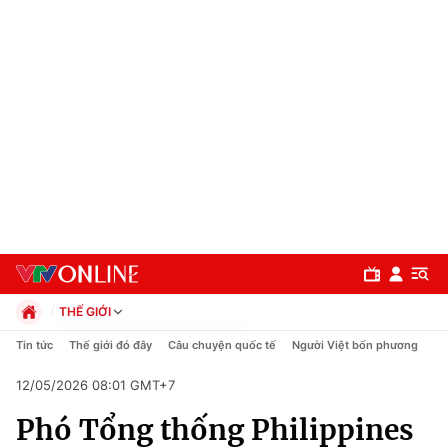
THẾ GIỚI
Chính trị
Tin tức
Thế giới đó đây
Câu chuyện quốc tế
Người Việt bốn phương
Xã hội
12/05/2026 08:01 GMT+7
Pháp luật
Chuyên mục
Kinh tế
Phó Tổng thống Philippines
Thể thao