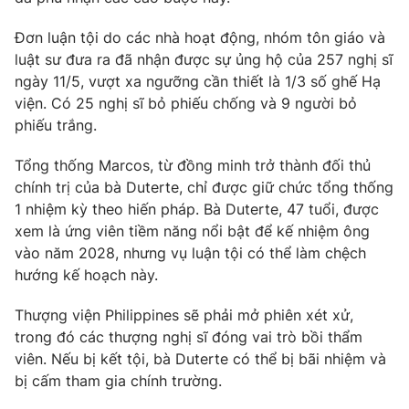
Photo
Infographic
Đơn luận tội do các nhà hoạt động, nhóm tôn giáo và
luật sư đưa ra đã nhận được sự ủng hộ của 257 nghị sĩ
ngày 11/5, vượt xa ngưỡng cần thiết là 1/3 số ghế Hạ
Video
Shorts video
viện. Có 25 nghị sĩ bỏ phiếu chống và 9 người bỏ
phiếu trắng.
VTV Money
VTV Thể thao
Tổng thống Marcos, từ đồng minh trở thành đối thủ
chính trị của bà Duterte, chỉ được giữ chức tổng thống
VTV Sức khoẻ
Bất động sản
1 nhiệm kỳ theo hiến pháp. Bà Duterte, 47 tuổi, được
xem là ứng viên tiềm năng nổi bật để kế nhiệm ông
Thị trường 24h
Tấm lòng Việt
vào năm 2028, nhưng vụ luận tội có thể làm chệch
hướng kế hoạch này.
VTV4
Vươn mình bằng AI
Thượng viện Philippines sẽ phải mở phiên xét xử,
trong đó các thượng nghị sĩ đóng vai trò bồi thẩm
VTV9
VTV8
viên. Nếu bị kết tội, bà Duterte có thể bị bãi nhiệm và
bị cấm tham gia chính trường.
Liên hệ tòa soạn
English