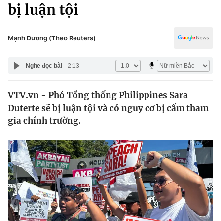
Chính trị
bị luận tội
Truyền hình
Văn hóa - Giải trí
Xã hội
Y tế
Mạnh Dương (Theo Reuters)
Đời sống
Pháp luật
Công nghệ
Nghe đọc bài
2:13
Giáo dục
Y tế
VTV.vn - Phó Tổng thống Philippines Sara
Duterte sẽ bị luận tội và có nguy cơ bị cấm tham
Thế giới
gia chính trường.
Tin tức
Kinh tế
Thế giới đó đây
Tài chính
Dữ liệu và đời sống
Câu chuyện quốc tế
Thị trường
Truyền hình
Góc doanh nghiệp