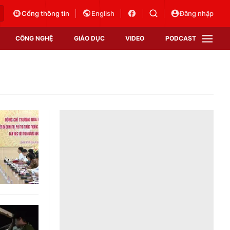
Cổng thông tin
English
Đăng nhập
CÔNG NGHỆ
GIÁO DỤC
VIDEO
PODCAST
VTV Money
VTV Thể thao
VTV Sức khoẻ
Bất động sản
Thị trường 24h
Tấm lòng Việt
Vươn mình bằng AI
VTV4
VTV8
VTV9
Lịch phát sóng
Giao lưu trực tuyến
Sự kiện