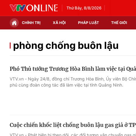
Thứ Bảy, 8/8/2026
CHÍNH TRỊ
XÃ HỘI
PHÁP LUẬT
THẾ GIỚI
Chính trị
Xã hội
phòng chống buôn lậu
Thế giới
Kinh tế
Phó Thủ tướng Trương Hòa Bình làm việc tại Qu
Tin tức
Tài chính
VTV.vn - Ngày 24/8, đồng chí Trương Hòa Bình, Ủy viên Bộ Chí
phủ cùng đoàn công tác đã làm việc tại tỉnh Quảng Ninh.
Thế giới đó đây
Thị trường
Câu chuyện quốc tế
Góc doanh nghiệp
Dữ liệu và đời sống
Cuộc chiến khốc liệt chống buôn lậu gas giả ở 
VTV.vn - Phát hiện bị theo dõi, các đối tượng vận chuyển gas g