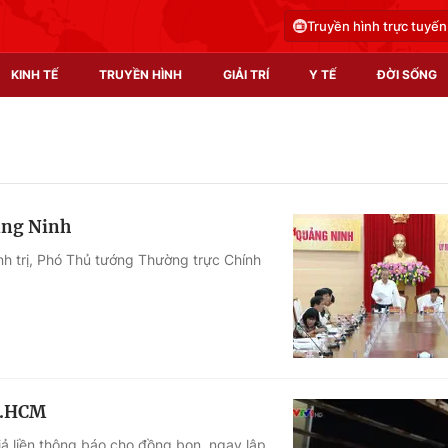
Truyền hình trực tuyến
KINH TẾ
TRUYỀN HÌNH
GIẢI TRÍ
Y TẾ
ĐỜI SỐNG
Pháp luật
Y tế
Truyền hình
Multimedia
ảng Ninh
Phim VTV
Video
nh trị, Phó Thủ tướng Thường trực Chính
Hậu trường
Shorts video
Nhân vật
Podcast
Khán giả
EMagazine
Giải sao mai
Photo
TP.HCM
Infographic
iả liền thông báo cho đồng bọn, ngay lập