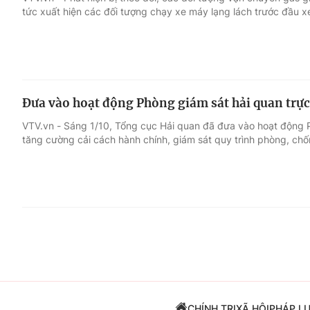
tức xuất hiện các đối tượng chạy xe máy lạng lách trước đầu xe
Giải trí
Đời sống
Điện ảnh
Du lịch
Đưa vào hoạt động Phòng giám sát hải quan trực
Âm nhạc
Làm đẹp
VTV.vn - Sáng 1/10, Tổng cục Hải quan đã đưa vào hoạt động 
tăng cường cải cách hành chính, giám sát quy trình phòng, chố
Sao
Chất lượng cuộc sốn
CHÍNH TRỊ
XÃ HỘI
PHÁP L