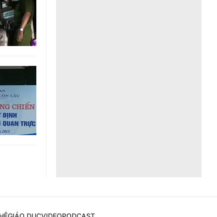
Liên hệ toà soạn
hệ tương lai
HỆ
GIÁO DỤC
VIDEO
PODCAST