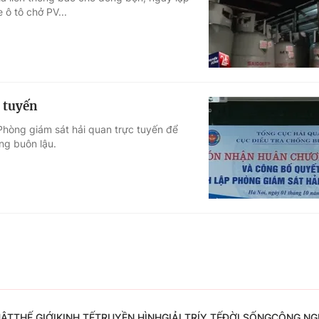
 ô tô chở PV...
Góc ảnh
Giáo dục
Công nghệ
Tuyển sinh
Hitech Công ng
 tuyến
Học trực tuyến
Sản phẩm
Phòng giám sát hải quan trực tuyến để
ng buôn lậu.
g
Thị trường
Tư vấn
UẬT
THẾ GIỚI
KINH TẾ
TRUYỀN HÌNH
GIẢI TRÍ
Y TẾ
ĐỜI SỐNG
CÔNG NG