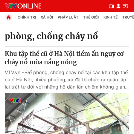
CHÍNH TRỊ
XÃ HỘI
PHÁP LUẬT
THẾ GIỚI
KINH TẾ
TRUYỀ
phòng, chống cháy nổ
Chuyên mục
Khu tập thể cũ ở Hà Nội tiềm ẩn nguy cơ
Chính trị
cháy nổ mùa nắng nóng
VTV.vn - Để phòng, chống cháy nổ tại các khu tập thể
Xã hội
cũ ở Hà Nội, nhiều phường, xã đã tổ chức ra quân lập
lại trật tự đối với những hộ dân lấn chiếm không gian...
Pháp luật
Y tế
Thế giới