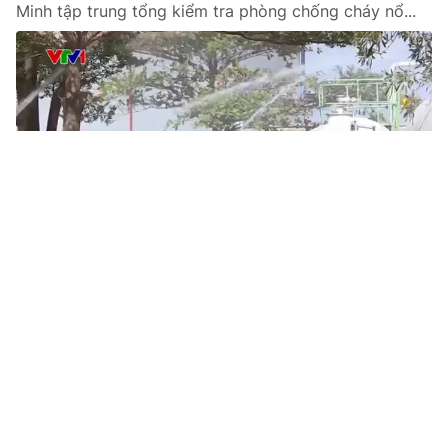
Minh tập trung tổng kiểm tra phòng chống cháy nổ...
Tin mới
Video
Live
Emagazine
Trang chủ
Hà Nội yêu cầu không sạc pin xe điện qua
đêm tại chung cư mini
VTV.vn - Đây là một trong những giải pháp được
UBND Thành phố Hà Nội yêu cầu nhằm tăng cường
thực hiện quy định của pháp luật về xây dựng, kiểm...