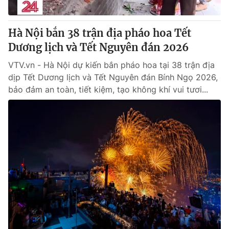
® Cấm sao chép dưới mọi hình thức nếu không có sự chấp
Hà Nội bắn 38 trận địa pháo hoa Tết
thuận bằng văn bản. Ghi rõ nguồn VTV.vn khi phát hành lại
Dương lịch và Tết Nguyên đán 2026
thông tin từ website này.
VTV.vn - Hà Nội dự kiến bắn pháo hoa tại 38 trận địa
dịp Tết Dương lịch và Tết Nguyên đán Bính Ngọ 2026,
bảo đảm an toàn, tiết kiệm, tạo không khí vui tươi...