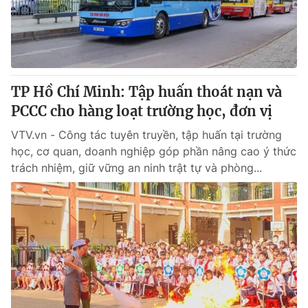
Giao lưu trực tuyến
Sản phẩm
Lịch phát sóng
Thị trường
Tư vấn
TP Hồ Chí Minh: Tập huấn thoát nạn và
Chuyên mục khác
PCCC cho hàng loạt trường học, đơn vị
Emagazine
Podcast
VTV.vn - Công tác tuyên truyền, tập huấn tại trường
học, cơ quan, doanh nghiệp góp phần nâng cao ý thức
Photo
Infographic
trách nhiệm, giữ vững an ninh trật tự và phòng...
Video
Shorts video
VTV Money
VTV Thể thao
VTV Sức khoẻ
Bất động sản