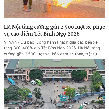
Thị trường 24h
Tấm lòng Việt
VTV4
Vươn mình bằng AI
Hà Nội tăng cường gần 2.500 lượt xe phục
VTV9
VTV8
vụ cao điểm Tết Bính Ngọ 2026
VTV.vn - Dự báo lượng hành khách qua các bến xe
Liên hệ tòa soạn
English
tăng 300-400% dịp Tết Bính Ngọ 2026, Hà Nội tăng
cường gần 2.500 lượt xe, bảo đảm an toàn, trật tự...
THỜI BÁO VTV
Theo dõi báo trên
Cơ quan chủ quản:
Đài Truyền hình Việt Nam
Cơ quan báo chí:
Thời báo VTV