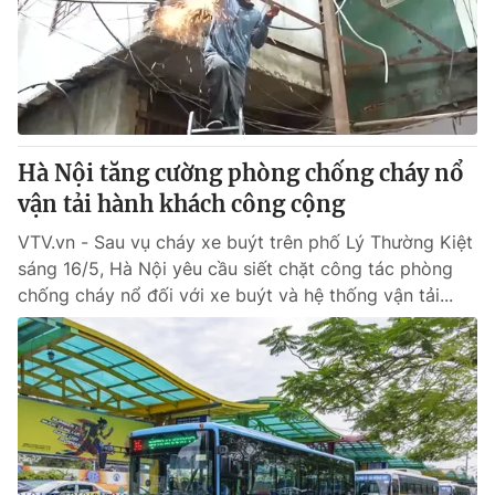
Tin tức
Kinh tế
Thế giới đó đây
Tài chính
Dữ liệu và đời sống
Câu chuyện quốc tế
Thị trường
Hà Nội tăng cường phòng chống cháy nổ
Truyền hình
Góc doanh nghiệp
vận tải hành khách công cộng
Phim VTV
Giải trí
VTV.vn - Sau vụ cháy xe buýt trên phố Lý Thường Kiệt
Hậu trường
sáng 16/5, Hà Nội yêu cầu siết chặt công tác phòng
Điện ảnh
chống cháy nổ đối với xe buýt và hệ thống vận tải...
Đời sống
Nhân vật
Âm nhạc
Du lịch
Khán giả
Giáo dục
Sao
Làm đẹp
Giải sao mai
Tuyển sinh
Công nghệ
Chất lượng cuộc sống
Học trực tuyến
Hitech Công nghệ tương lai