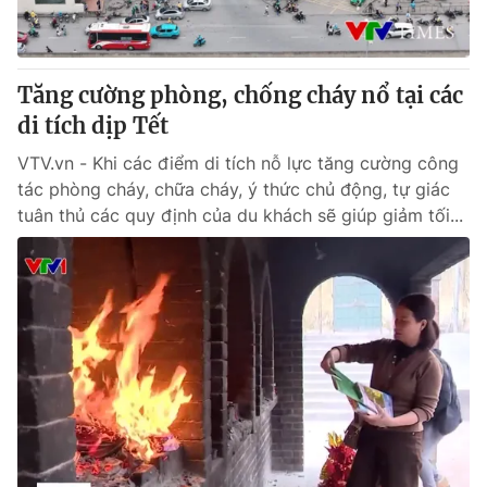
Giấy phép hoạt động báo in và báo điện tử số 483/GP-BTTTT
cấp ngày 29/12/2023
Tổng Biên tập:
Vũ Thanh Thủy
Tăng cường phòng, chống cháy nổ tại các
Phó Tổng Biên tập:
Nguyễn Thị Mỹ Hạnh, Phạm Quốc Thắng,
di tích dịp Tết
Nguyễn Trọng Ninh
Tổng đài VTV:
024.38 355 931 - 024.38 355 932
VTV.vn - Khi các điểm di tích nỗ lực tăng cường công
Ðiện thoại Thời báo VTV:
024.66 897 897
tác phòng cháy, chữa cháy, ý thức chủ động, tự giác
Email:
toasoan@vtv.vn
tuân thủ các quy định của du khách sẽ giúp giảm tối...
Liên hệ quảng cáo:
024-7300.7108