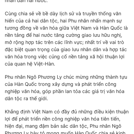
nhân dân hai nước.
Thị trường 24h
Tấm lòng Việt
Cùng chia sẻ về bề dày lịch sử và truyền thống văn
VTV4
Vươn mình bằng AI
hiến của cả hai dân tộc, hai Phu nhân nhấn mạnh sự
tương đồng về văn hóa giữa Việt Nam và Hàn Quốc là
nền tảng để hai nước tăng cường giao lưu hữu nghị,
VTV9
VTV8
mở rộng hợp tác trên các lĩnh vực; nhất trí về vai trò
đặc biệt quan trọng của giao lưu nhân dân và hợp tác
Liên hệ tòa soạn
English
văn hóa trong việc củng cố nền tảng xã hội thuận lợi
của quan hệ Việt-Hàn.
Phu nhân Ngô Phương Ly chúc mừng những thành tựu
của Hàn Quốc trong xây dựng và phát triển công
THỜI BÁO VTV
nghiệp văn hóa, góp phần lan tỏa các giá trị văn hóa
dân tộc ra thế giới.
Khẳng định Việt Nam có đầy đủ những điều kiện thuận
Theo dõi báo trên
lợi để phát triển nền công nghiệp văn hóa tiên tiến,
hiện đại, mang đậm bản sắc dân tộc, Phu nhân Ngô
Phương Ly bày tỏ mong muốn Hàn Quốc chia sẻ kinh
Cơ quan chủ quản:
Đài Truyền hình Việt Nam