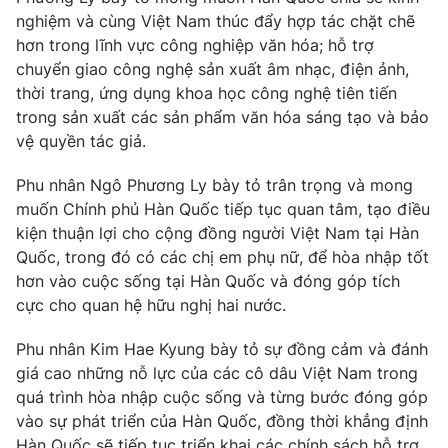
nghiệm và cùng Việt Nam thúc đẩy hợp tác chặt chẽ
Cơ quan báo chí:
Thời báo VTV
hơn trong lĩnh vực công nghiệp văn hóa; hỗ trợ
Giấy phép hoạt động báo in và báo điện tử số 483/GP-BTTTT
chuyển giao công nghệ sản xuất âm nhạc, điện ảnh,
cấp ngày 29/12/2023
thời trang, ứng dụng khoa học công nghệ tiên tiến
Tổng Biên tập:
Vũ Thanh Thủy
trong sản xuất các sản phẩm văn hóa sáng tạo và bảo
Phó Tổng Biên tập:
Nguyễn Thị Mỹ Hạnh, Phạm Quốc Thắng,
vệ quyền tác giả.
Nguyễn Trọng Ninh
Tổng đài VTV:
024.38 355 931 - 024.38 355 932
Phu nhân Ngô Phương Ly bày tỏ trân trọng và mong
Ðiện thoại Thời báo VTV:
024.66 897 897
muốn Chính phủ Hàn Quốc tiếp tục quan tâm, tạo điều
kiện thuận lợi cho cộng đồng người Việt Nam tại Hàn
Email:
toasoan@vtv.vn
Quốc, trong đó có các chị em phụ nữ, để hòa nhập tốt
Liên hệ quảng cáo:
024-7300.7108
hơn vào cuộc sống tại Hàn Quốc và đóng góp tích
cực cho quan hệ hữu nghị hai nước.
Phu nhân Kim Hae Kyung bày tỏ sự đồng cảm và đánh
giá cao những nỗ lực của các cô dâu Việt Nam trong
quá trình hòa nhập cuộc sống và từng bước đóng góp
vào sự phát triển của Hàn Quốc, đồng thời khẳng định
Hàn Quốc sẽ tiếp tục triển khai các chính sách hỗ trợ