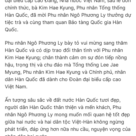
Giao lưu trực tuyến
đại biểu cấp cao Đảng, Nhà nước Việt Nam, sau lễ đón
Sản phẩm
chính thức, bà Kim Hae Kyung, Phu nhân Tổng thống
Hàn Quốc, đã mời Phu nhân Ngô Phương Ly thưởng dự
Lịch phát sóng
Thị trường
tiệc trà và cùng tham quan Bảo tàng Quốc gia Hàn
Quốc.
Tư vấn
Chuyên mục khác
Phu nhân Ngô Phương Ly bày tỏ vui mừng sang thăm
Hàn Quốc và có dịp trao đổi thân tình với Phu nhân
Emagazine
Podcast
Kim Hae Kyung; chân thành cảm ơn sự đón tiếp nồng
hậu, trọng thị và chu đáo mà Tổng thống Lee Jae
Photo
Infographic
Myung, Phu nhân Kim Hae Kyung và Chính phủ, nhân
dân Hàn Quốc đã dành cho Đoàn đại biểu cấp cao
Video
Shorts video
Việt Nam.
Ấn tượng sâu sắc về đất nước Hàn Quốc tươi đẹp,
VTV Money
VTV Thể thao
người dân Hàn Quốc thân thiện và mến khách, Phu
nhân Ngô Phương Ly mong muốn mối quan hệ tốt đẹp
VTV Sức khoẻ
Bất động sản
giữa hai nước và hai dân tộc Việt-Hàn không ngừng
phát triển, đáp ứng hơn nữa nhu cầu, nguyện vọng của