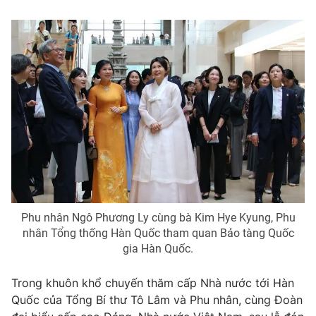
Tin tức
Kinh tế
Thế giới đó đây
Tài chính
Dữ liệu và đời sống
Câu chuyện quốc tế
Thị trường
Truyền hình
Góc doanh nghiệp
Phim VTV
Giải trí
Hậu trường
Điện ảnh
Đời sống
Nhân vật
Âm nhạc
Phu nhân Ngô Phương Ly cùng bà Kim Hye Kyung, Phu
Du lịch
Khán giả
nhân Tổng thống Hàn Quốc tham quan Bảo tàng Quốc
Giáo dục
Sao
gia Hàn Quốc.
Làm đẹp
Giải sao mai
Tuyển sinh
Công nghệ
Chất lượng cuộc sống
Trong khuôn khổ chuyến thăm cấp Nhà nước tới Hàn
Học trực tuyến
Quốc của Tổng Bí thư Tô Lâm và Phu nhân, cùng Đoàn
Hitech Công nghệ tương lai