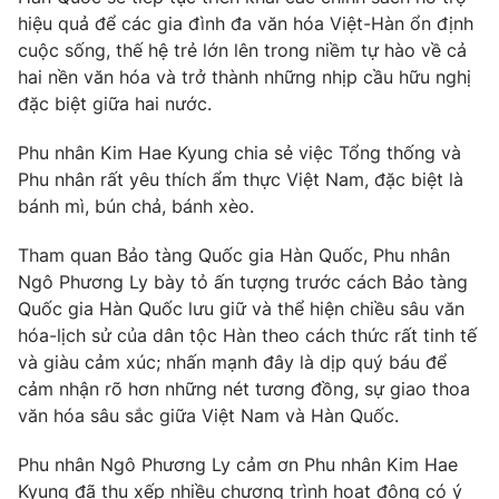
hiệu quả để các gia đình đa văn hóa Việt-Hàn ổn định
cuộc sống, thế hệ trẻ lớn lên trong niềm tự hào về cả
hai nền văn hóa và trở thành những nhịp cầu hữu nghị
đặc biệt giữa hai nước.
® Cấm sao chép dưới mọi hình thức nếu không có sự chấp
thuận bằng văn bản. Ghi rõ nguồn VTV.vn khi phát hành lại
thông tin từ website này.
Phu nhân Kim Hae Kyung chia sẻ việc Tổng thống và
Phu nhân rất yêu thích ẩm thực Việt Nam, đặc biệt là
bánh mì, bún chả, bánh xèo.
Tham quan Bảo tàng Quốc gia Hàn Quốc, Phu nhân
Ngô Phương Ly bày tỏ ấn tượng trước cách Bảo tàng
Quốc gia Hàn Quốc lưu giữ và thể hiện chiều sâu văn
hóa-lịch sử của dân tộc Hàn theo cách thức rất tinh tế
và giàu cảm xúc; nhấn mạnh đây là dịp quý báu để
cảm nhận rõ hơn những nét tương đồng, sự giao thoa
văn hóa sâu sắc giữa Việt Nam và Hàn Quốc.
Phu nhân Ngô Phương Ly cảm ơn Phu nhân Kim Hae
Kyung đã thu xếp nhiều chương trình hoạt động có ý