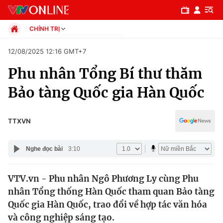
CHÍNH TRỊ
Chính trị
12/08/2025 12:16 GMT+7
Xã hội
Phu nhân Tổng Bí thư thăm
Pháp luật
Chuyên mục
Kinh tế
Bảo tàng Quốc gia Hàn Quốc
Thể thao
Chính trị
Truyền hình
Văn hóa - Giải trí
TTXVN
Xã hội
Y tế
Đời sống
Nghe đọc bài
3:10
Pháp luật
Công nghệ
Giáo dục
VTV.vn - Phu nhân Ngô Phương Ly cùng Phu
Y tế
nhân Tổng thống Hàn Quốc tham quan Bảo tàng
Quốc gia Hàn Quốc, trao đổi về hợp tác văn hóa
Thế giới
và công nghiệp sáng tạo.