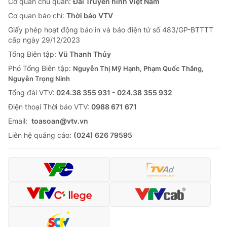
Cơ quan chủ quản:
Đài Truyền hình Việt Nam
Cơ quan báo chí:
Thời báo VTV
Giấy phép hoạt động báo in và báo điện tử số 483/GP-BTTTT
cấp ngày 29/12/2023
Tổng Biên tập:
Vũ Thanh Thủy
Phó Tổng Biên tập:
Nguyễn Thị Mỹ Hạnh, Phạm Quốc Thắng,
Nguyễn Trọng Ninh
Tổng đài VTV:
024.38 355 931 - 024.38 355 932
Ðiện thoại Thời báo VTV:
0988 671 671
Email:
toasoan@vtv.vn
Liên hệ quảng cáo:
(024) 626 79595