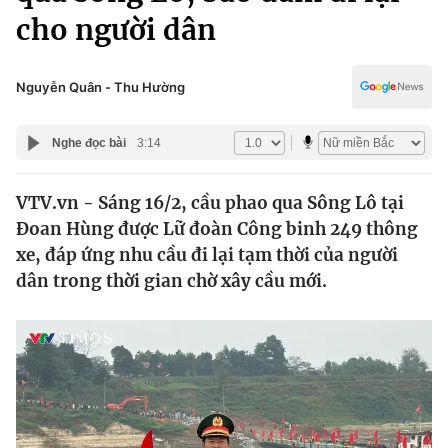
Chính trị
cho người dân
Truyền hình
Văn hóa - Giải trí
Xã hội
Y tế
Nguyễn Quân - Thu Hường
Đời sống
Pháp luật
Công nghệ
Nghe đọc bài
3:14
Giáo dục
Y tế
VTV.vn - Sáng 16/2, cầu phao qua Sông Lô tại
Đoan Hùng được Lữ đoàn Công binh 249 thông
Thế giới
xe, đáp ứng nhu cầu đi lại tạm thời của người
Tin tức
dân trong thời gian chờ xây cầu mới.
Kinh tế
Thế giới đó đây
Tài chính
Dữ liệu và đời sống
Câu chuyện quốc tế
Thị trường
Truyền hình
Góc doanh nghiệp