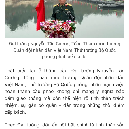
Phim VTV
Giải trí
Hậu trường
Điện ảnh
Đời sống
Nhân vật
Âm nhạc
Du lịch
Khán giả
Giáo dục
Sao
Đại tướng Nguyễn Tân Cương, Tổng Tham mưu trưởng
Làm đẹp
Giải sao mai
Quân đội nhân dân Việt Nam, Thứ trưởng Bộ Quốc
Tuyển sinh
Công nghệ
phòng phát biểu tại lễ.
Chất lượng cuộc sống
Học trực tuyến
Hitech Công nghệ tương lai
Phát biểu tại lễ thông cầu, Đại tướng Nguyễn Tân
Giao lưu trực tuyến
Cương, Tổng Tham mưu trưởng Quân đội nhân dân
Sản phẩm
Việt Nam, Thứ trưởng Bộ Quốc phòng, nhấn mạnh việc
Lịch phát sóng
hoàn thành cầu phao không chỉ mang ý nghĩa bảo
Thị trường
đảm giao thông mà còn thể hiện rõ tinh thần trách
Tư vấn
nhiệm, sự gắn bó quân – dân trong những thời điểm
Chuyên mục khác
cấp bách.
Emagazine
Podcast
Theo Đại tướng, dấu ấn nổi bật chính là tinh thần sẵn