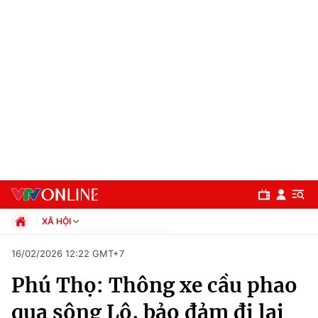
XÃ HỘI
Chính trị
16/02/2026 12:22 GMT+7
Xã hội
Phú Thọ: Thông xe cầu phao
Pháp luật
Chuyên mục
Kinh tế
qua sông Lô, bảo đảm đi lại
Thể thao