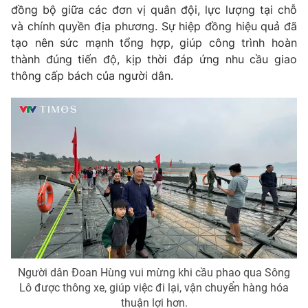
Ðiện thoại Thời báo VTV:
024.66 897 897
đồng bộ giữa các đơn vị quân đội, lực lượng tại chỗ
và chính quyền địa phương. Sự hiệp đồng hiệu quả đã
Email:
toasoan@vtv.vn
tạo nên sức mạnh tổng hợp, giúp công trình hoàn
Liên hệ quảng cáo:
024-7300.7108
thành đúng tiến độ, kịp thời đáp ứng nhu cầu giao
thông cấp bách của người dân.
® Cấm sao chép dưới mọi hình thức nếu không có sự chấp
thuận bằng văn bản. Ghi rõ nguồn VTV.vn khi phát hành lại
thông tin từ website này.
Người dân Đoan Hùng vui mừng khi cầu phao qua Sông
Lô được thông xe, giúp việc đi lại, vận chuyển hàng hóa
thuận lợi hơn.