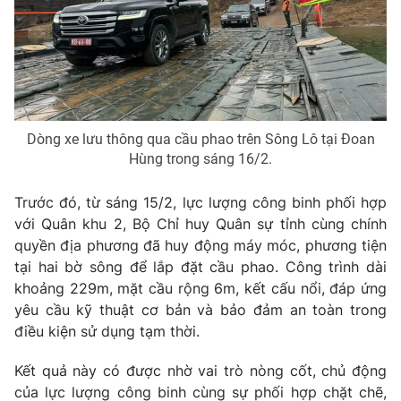
THỜI BÁO VTV
Dòng xe lưu thông qua cầu phao trên Sông Lô tại Đoan
Hùng trong sáng 16/2.
Theo dõi báo trên
Trước đó, từ sáng 15/2, lực lượng công binh phối hợp
với Quân khu 2, Bộ Chỉ huy Quân sự tỉnh cùng chính
Cơ quan chủ quản:
Đài Truyền hình Việt Nam
quyền địa phương đã huy động máy móc, phương tiện
Cơ quan báo chí:
Thời báo VTV
tại hai bờ sông để lắp đặt cầu phao. Công trình dài
Giấy phép hoạt động báo in và báo điện tử số 483/GP-BTTTT
khoảng 229m, mặt cầu rộng 6m, kết cấu nổi, đáp ứng
cấp ngày 29/12/2023
yêu cầu kỹ thuật cơ bản và bảo đảm an toàn trong
Tổng Biên tập:
Vũ Thanh Thủy
điều kiện sử dụng tạm thời.
Phó Tổng Biên tập:
Nguyễn Thị Mỹ Hạnh, Phạm Quốc Thắng,
Nguyễn Trọng Ninh
Kết quả này có được nhờ vai trò nòng cốt, chủ động
Tổng đài VTV:
024.38 355 931 - 024.38 355 932
của lực lượng công binh cùng sự phối hợp chặt chẽ,