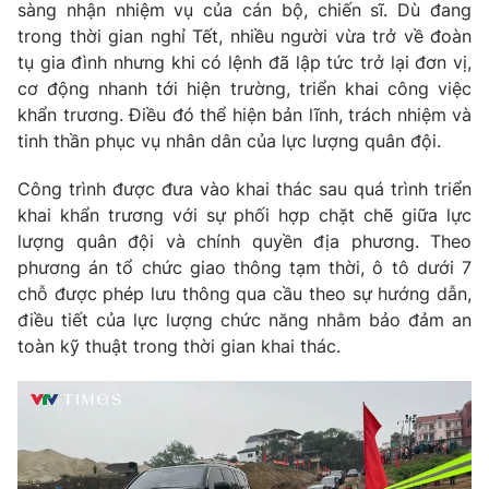
sàng nhận nhiệm vụ của cán bộ, chiến sĩ. Dù đang
Photo
Infographic
trong thời gian nghỉ Tết, nhiều người vừa trở về đoàn
tụ gia đình nhưng khi có lệnh đã lập tức trở lại đơn vị,
cơ động nhanh tới hiện trường, triển khai công việc
Video
Shorts video
khẩn trương. Điều đó thể hiện bản lĩnh, trách nhiệm và
tinh thần phục vụ nhân dân của lực lượng quân đội.
VTV Money
VTV Thể thao
Công trình được đưa vào khai thác sau quá trình triển
khai khẩn trương với sự phối hợp chặt chẽ giữa lực
VTV Sức khoẻ
Bất động sản
lượng quân đội và chính quyền địa phương. Theo
phương án tổ chức giao thông tạm thời, ô tô dưới 7
Thị trường 24h
Tấm lòng Việt
chỗ được phép lưu thông qua cầu theo sự hướng dẫn,
điều tiết của lực lượng chức năng nhằm bảo đảm an
toàn kỹ thuật trong thời gian khai thác.
VTV4
Vươn mình bằng AI
VTV9
VTV8
Liên hệ tòa soạn
English