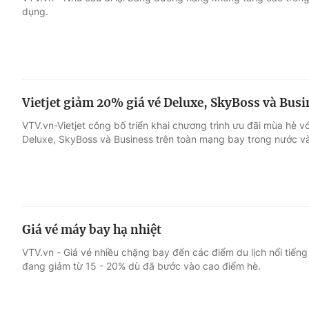
dụng.
Giải trí
Đời sống
Điện ảnh
Du lịch
Vietjet giảm 20% giá vé Deluxe, SkyBoss và Bus
Âm nhạc
Làm đẹp
VTV.vn-Vietjet công bố triển khai chương trình ưu đãi mùa hè 
Deluxe, SkyBoss và Business trên toàn mạng bay trong nước v
Sao
Chất lượng cuộc sốn
Giá vé máy bay hạ nhiệt
VTV.vn - Giá vé nhiều chặng bay đến các điểm du lịch nổi tiế
đang giảm từ 15 - 20% dù đã bước vào cao điểm hè.