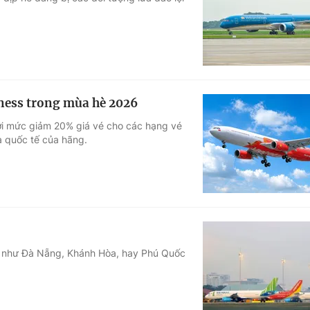
Góc ảnh
Giáo dục
Công nghệ
Tuyển sinh
Hitech Công ng
iness trong mùa hè 2026
Học trực tuyến
Sản phẩm
với mức giảm 20% giá vé cho các hạng vé
à quốc tế của hãng.
g
Thị trường
Tư vấn
ng như Đà Nẵng, Khánh Hòa, hay Phú Quốc