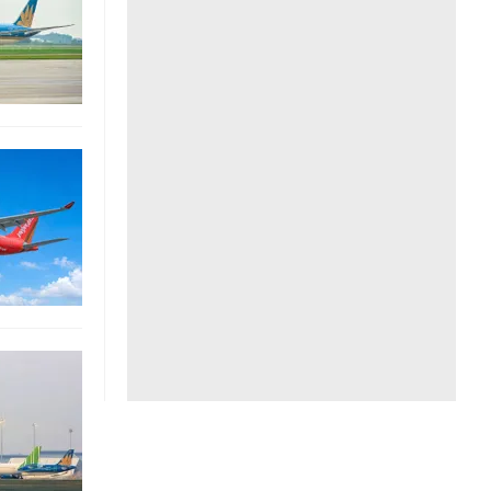
Liên hệ toà soạn
hệ tương lai