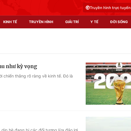
Truyền hình trực tuyến
KINH TẾ
TRUYỀN HÌNH
GIẢI TRÍ
Y TẾ
ĐỜI SỐNG
Pháp luật
Y tế
Truyền hình
Multimedia
hu như kỳ vọng
Phim VTV
Video
 chiến thắng rõ ràng về kinh tế. Đó là
Hậu trường
Shorts video
Nhân vật
Podcast
Khán giả
EMagazine
Giải sao mai
Photo
Infographic
dịp hè đang bị các đối tượng lừa đảo lợi