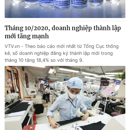
® Cấm sao chép dưới mọi hình thức nếu không có sự chấp
thuận bằng văn bản. Ghi rõ nguồn VTV.vn khi phát hành lại
Tháng 10/2020, doanh nghiệp thành lập
thông tin từ website này.
mới tăng mạnh
VTV.vn - Theo báo cáo mới nhất từ Tổng Cục thống
kê, số doanh nghiệp đăng ký thành lập mới trong
tháng 10 tăng 18,4% so với tháng 9.