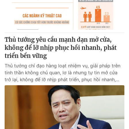
Giao lưu trực tuyến
Sản phẩm
Lịch phát sóng
Thị trường
Tư vấn
Chuyên mục khác
Thủ tướng yêu cầu mạnh dạn mở cửa,
không để lỡ nhịp phục hồi nhanh, phát
Emagazine
Podcast
triển bền vững
Photo
Infographic
Thủ tướng chỉ đạo hàng loạt nhiệm vụ, giải pháp trên
tinh thần không chủ quan, lơ là nhưng tự tin mở cửa
trở lại, không để lỡ nhịp phát triển, phục hồi nhanh,...
Video
Shorts video
VTV Money
VTV Thể thao
VTV Sức khoẻ
Bất động sản