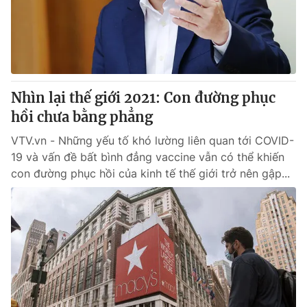
Thị trường 24h
Tấm lòng Việt
VTV4
Vươn mình bằng AI
VTV9
VTV8
Nhìn lại thế giới 2021: Con đường phục
hồi chưa bằng phẳng
Liên hệ tòa soạn
English
VTV.vn - Những yếu tố khó lường liên quan tới COVID-
19 và vấn đề bất bình đẳng vaccine vẫn có thể khiến
con đường phục hồi của kinh tế thế giới trở nên gập...
THỜI BÁO VTV
Theo dõi báo trên
Cơ quan chủ quản:
Đài Truyền hình Việt Nam
Cơ quan báo chí:
Thời báo VTV