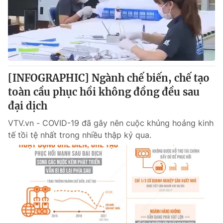
Tin tức
Kinh tế
Thế giới đó đây
Tài chính
Dữ liệu và đời sống
Câu chuyện quốc tế
Thị trường
[INFOGRAPHIC] Ngành chế biến, chế tạo
Truyền hình
Góc doanh nghiệp
toàn cầu phục hồi không đồng đều sau
Phim VTV
đại dịch
Giải trí
Hậu trường
VTV.vn - COVID-19 đã gây nên cuộc khủng hoảng kinh
Điện ảnh
tế tồi tệ nhất trong nhiều thập kỷ qua.
Đời sống
Nhân vật
Âm nhạc
Du lịch
Khán giả
Giáo dục
Sao
Làm đẹp
Giải sao mai
Tuyển sinh
Công nghệ
Chất lượng cuộc sống
Học trực tuyến
Hitech Công nghệ tương lai