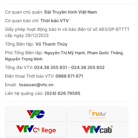
Cơ quan chủ quản:
Đài Truyền hình Việt Nam
Cơ quan báo chí:
Thời báo VTV
Giấy phép hoạt động báo in và báo điện tử số 483/GP-BTTTT
cấp ngày 29/12/2023
Tổng Biên tập:
Vũ Thanh Thủy
Phó Tổng Biên tập:
Nguyễn Thị Mỹ Hạnh, Phạm Quốc Thắng,
Nguyễn Trọng Ninh
Tổng đài VTV:
024.38 355 931 - 024.38 355 932
Ðiện thoại Thời báo VTV:
0988 671 671
Email:
toasoan@vtv.vn
Liên hệ quảng cáo:
(024) 626 79595