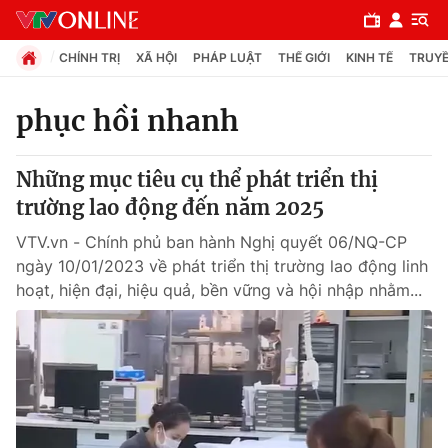
CHÍNH TRỊ
XÃ HỘI
PHÁP LUẬT
THẾ GIỚI
KINH TẾ
TRUYỀ
phục hồi nhanh
Chuyên mục
Những mục tiêu cụ thể phát triển thị
Chính trị
trường lao động đến năm 2025
VTV.vn - Chính phủ ban hành Nghị quyết 06/NQ-CP
Xã hội
ngày 10/01/2023 về phát triển thị trường lao động linh
hoạt, hiện đại, hiệu quả, bền vững và hội nhập nhằm...
Pháp luật
Y tế
Thế giới