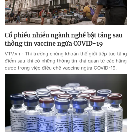
Giấy phép hoạt động báo in và báo điện tử số 483/GP-BTTTT
cấp ngày 29/12/2023
Tổng Biên tập:
Vũ Thanh Thủy
Phó Tổng Biên tập:
Nguyễn Thị Mỹ Hạnh, Phạm Quốc Thắng,
Nguyễn Trọng Ninh
Cổ phiếu nhiều ngành nghề bật tăng sau
Tổng đài VTV:
024.38 355 931 - 024.38 355 932
thông tin vaccine ngừa COVID-19
Ðiện thoại Thời báo VTV:
024.66 897 897
VTV.vn - Thị trường chứng khoán thế giới tiếp tục tăng
Email:
toasoan@vtv.vn
điểm sau khi có những thông tin khả quan từ các hãng
Liên hệ quảng cáo:
024-7300.7108
dược trong việc điều chế vaccine ngừa COVID-19.