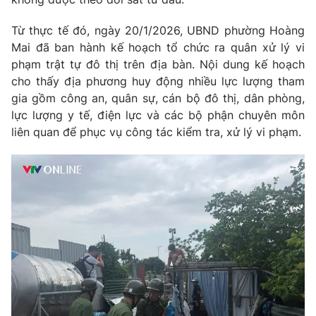
Từ thực tế đó, ngày 20/1/2026, UBND phường Hoàng
Mai đã ban hành kế hoạch tổ chức ra quân xử lý vi
phạm trật tự đô thị trên địa bàn. Nội dung kế hoạch
THỜI BÁO VTV
cho thấy địa phương huy động nhiều lực lượng tham
gia gồm công an, quân sự, cán bộ đô thị, dân phòng,
Theo dõi báo trên
lực lượng y tế, điện lực và các bộ phận chuyên môn
liên quan để phục vụ công tác kiểm tra, xử lý vi phạm.
Cơ quan chủ quản:
Đài Truyền hình Việt Nam
Cơ quan báo chí:
Thời báo VTV
Giấy phép hoạt động báo in và báo điện tử số 483/GP-BTTTT
cấp ngày 29/12/2023
Tổng Biên tập:
Vũ Thanh Thủy
Phó Tổng Biên tập:
Nguyễn Thị Mỹ Hạnh, Phạm Quốc Thắng,
Nguyễn Trọng Ninh
Tổng đài VTV:
024.38 355 931 - 024.38 355 932
Ðiện thoại Thời báo VTV:
024.66 897 897