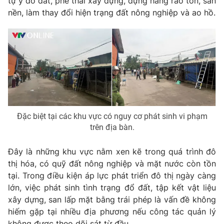
tự ý đổ đất, phế thải xây dựng, dựng hàng rào tôn, san
nền, làm thay đổi hiện trạng đất nông nghiệp và ao hồ.
Photo
Infographic
Video
Shorts video
VTV Money
VTV Thể thao
VTV Sức khoẻ
Bất động sản
Đặc biệt tại các khu vực có nguy cơ phát sinh vi phạm
trên địa bàn.
Thị trường 24h
Tấm lòng Việt
Đây là những khu vực nằm xen kẽ trong quá trình đô
VTV4
Vươn mình bằng AI
thị hóa, có quỹ đất nông nghiệp và mặt nước còn tồn
tại. Trong điều kiện áp lực phát triển đô thị ngày càng
lớn, việc phát sinh tình trạng đổ đất, tập kết vật liệu
VTV9
VTV8
xây dựng, san lấp mặt bằng trái phép là vấn đề không
hiếm gặp tại nhiều địa phương nếu công tác quản lý
Liên hệ tòa soạn
English
không được theo dõi sát từ đầu.