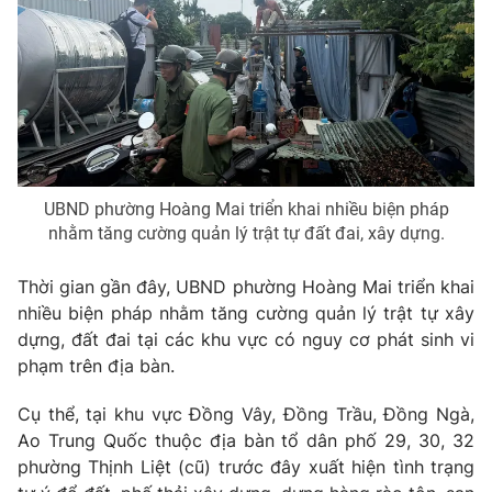
Phim VTV
Giải trí
Hậu trường
Điện ảnh
Đời sống
Nhân vật
Âm nhạc
Du lịch
Khán giả
Giáo dục
Sao
Làm đẹp
Giải sao mai
Tuyển sinh
UBND phường Hoàng Mai triển khai nhiều biện pháp
Công nghệ
Chất lượng cuộc sống
nhằm tăng cường quản lý trật tự đất đai, xây dựng.
Học trực tuyến
Hitech Công nghệ tương lai
Giao lưu trực tuyến
Thời gian gần đây, UBND phường Hoàng Mai triển khai
Sản phẩm
nhiều biện pháp nhằm tăng cường quản lý trật tự xây
dựng, đất đai tại các khu vực có nguy cơ phát sinh vi
Lịch phát sóng
Thị trường
phạm trên địa bàn.
Tư vấn
Cụ thể, tại khu vực Đồng Vây, Đồng Trầu, Đồng Ngà,
Chuyên mục khác
Ao Trung Quốc thuộc địa bàn tổ dân phố 29, 30, 32
Emagazine
Podcast
phường Thịnh Liệt (cũ) trước đây xuất hiện tình trạng