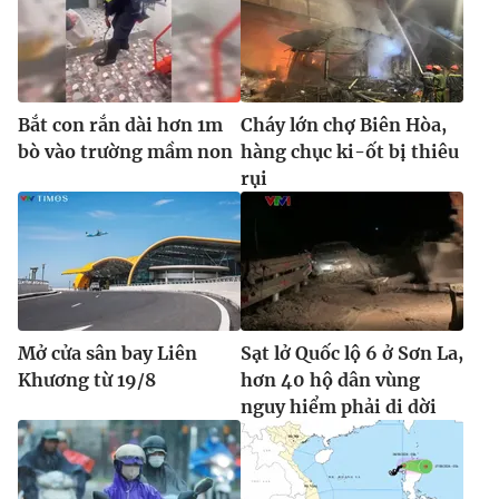
Bắt con rắn dài hơn 1m
Cháy lớn chợ Biên Hòa,
bò vào trường mầm non
hàng chục ki-ốt bị thiêu
rụi
Mở cửa sân bay Liên
Sạt lở Quốc lộ 6 ở Sơn La,
Khương từ 19/8
hơn 40 hộ dân vùng
nguy hiểm phải di dời