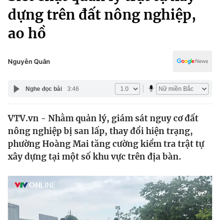
Chính trị
dựng trên đất nông nghiệp,
Truyền hình
Văn hóa - Giải trí
ao hồ
Xã hội
Y tế
Đời sống
Pháp luật
Nguyễn Quân
Công nghệ
Giáo dục
Y tế
Nghe đọc bài
3:46
Thế giới
VTV.vn - Nhằm quản lý, giám sát nguy cơ đất
nông nghiệp bị san lấp, thay đổi hiện trạng,
Tin tức
phường Hoàng Mai tăng cường kiểm tra trật tự
Kinh tế
xây dựng tại một số khu vực trên địa bàn.
Thế giới đó đây
Tài chính
Dữ liệu và đời sống
Câu chuyện quốc tế
Thị trường
Truyền hình
Góc doanh nghiệp