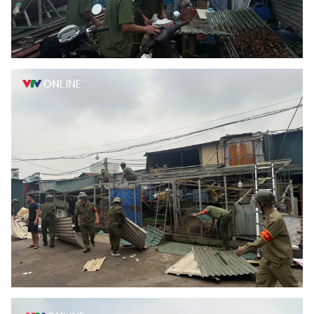
Email:
toasoan@vtv.vn
Liên hệ quảng cáo:
024-7300.7108
® Cấm sao chép dưới mọi hình thức nếu không có sự chấp
thuận bằng văn bản. Ghi rõ nguồn VTV.vn khi phát hành lại
thông tin từ website này.