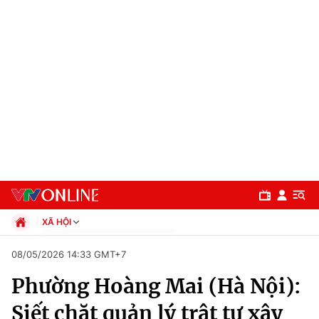
XÃ HỘI
Chính trị
08/05/2026 14:33 GMT+7
Xã hội
Phường Hoàng Mai (Hà Nội):
Pháp luật
Chuyên mục
Kinh tế
Siết chặt quản lý trật tự xây
Thể thao