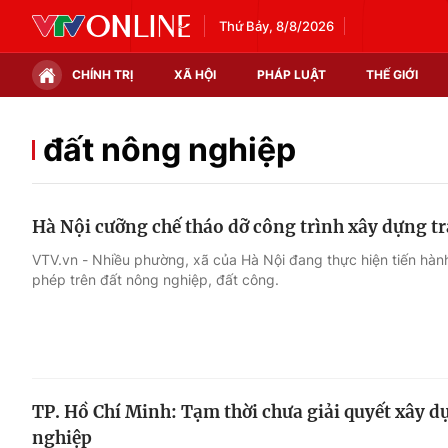
Thứ Bảy, 8/8/2026
CHÍNH TRỊ
XÃ HỘI
PHÁP LUẬT
THẾ GIỚI
Chính trị
Xã hội
đất nông nghiệp
Thế giới
Kinh tế
Hà Nội cưỡng chế tháo dỡ công trình xây dựng tr
Tin tức
Tài chính
VTV.vn - Nhiều phường, xã của Hà Nội đang thực hiện tiến hàn
phép trên đất nông nghiệp, đất công.
Thế giới đó đây
Thị trường
Câu chuyện quốc tế
Góc doanh nghiệp
Dữ liệu và đời sống
TP. Hồ Chí Minh: Tạm thời chưa giải quyết xây d
nghiệp