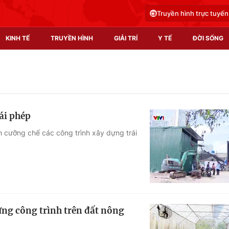
Truyền hình trực tuyến
KINH TẾ
TRUYỀN HÌNH
GIẢI TRÍ
Y TẾ
ĐỜI SỐNG
Pháp luật
Y tế
Truyền hình
Multimedia
ái phép
Phim VTV
Video
h cưỡng chế các công trình xây dựng trái
Hậu trường
Shorts video
Nhân vật
Podcast
Khán giả
EMagazine
Giải sao mai
Photo
ựng công trình trên đất nông
Infographic