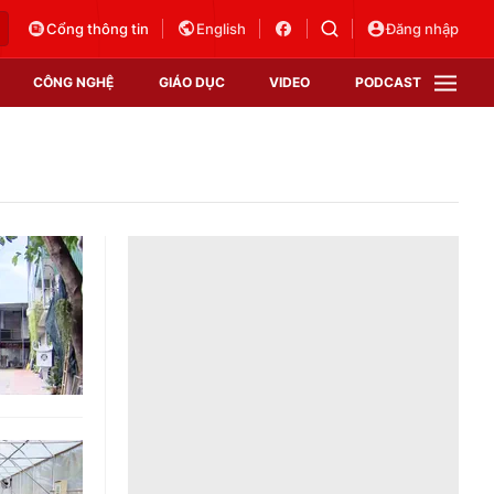
Cổng thông tin
English
Đăng nhập
CÔNG NGHỆ
GIÁO DỤC
VIDEO
PODCAST
VTV Money
VTV Thể thao
VTV Sức khoẻ
Bất động sản
Thị trường 24h
Tấm lòng Việt
Vươn mình bằng AI
VTV4
VTV8
VTV9
Lịch phát sóng
Giao lưu trực tuyến
Sự kiện