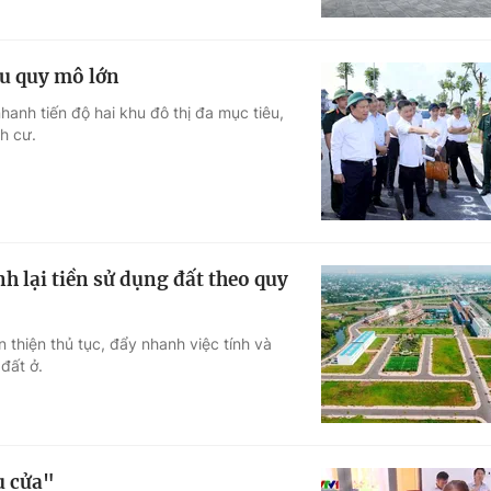
êu quy mô lớn
nh tiến độ hai khu đô thị đa mục tiêu,
h cư.
h lại tiền sử dụng đất theo quy
thiện thủ tục, đẩy nhanh việc tính và
đất ở.
u cửa"