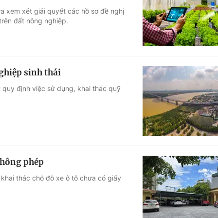
a xem xét giải quyết các hồ sơ đề nghị
Góc ảnh
trên đất nông nghiệp.
Giáo dục
Công nghệ
Tuyển sinh
Hitech Công ng
ghiệp sinh thái
Học trực tuyến
Sản phẩm
quy định việc sử dụng, khai thác quỹ
g
Thị trường
Tư vấn
 không phép
 khai thác chỗ đỗ xe ô tô chưa có giấy