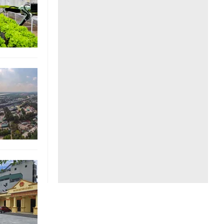
Liên hệ toà soạn
hệ tương lai