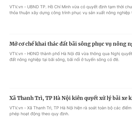
VTV.vn - UBND TP. Hồ Chí Minh vừa có quyết định tạm thời chư
thỏa thuận xây dựng công trình phục vụ sản xuất nông nghiệp 
Giải trí
Đời sống
Điện ảnh
Du lịch
Mở cơ chế khai thác đất bãi sông phục vụ nông n
Âm nhạc
Làm đẹp
VTV.vn - HĐND thành phố Hà Nội đã vừa thông qua Nghị quyết 
đất nông nghiệp tại bãi sông, bãi nổi ở tuyến sông có đê.
Sao
Chất lượng cuộc sốn
Xã Thanh Trì, TP Hà Nội kiên quyết xử lý bãi xe
VTV.vn - Xã Thanh Trì, TP Hà Nội hiện rà soát toàn bộ các điểm
phép hoạt động theo quy định.