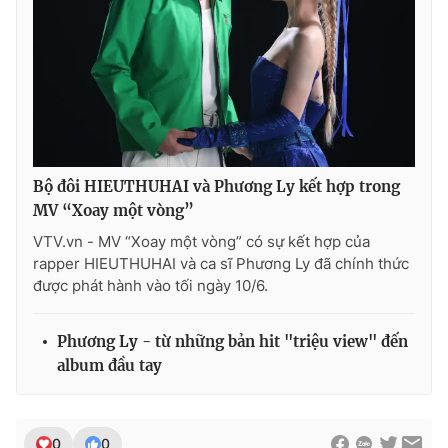
Ðiện thoại Thời báo VTV:
024.66 897 897
Email:
toasoan@vtv.vn
Liên hệ quảng cáo:
024-7300.7108
Bộ đôi HIEUTHUHAI và Phương Ly kết hợp trong
MV “Xoay một vòng”
VTV.vn - MV “Xoay một vòng” có sự kết hợp của
rapper HIEUTHUHAI và ca sĩ Phương Ly đã chính thức
được phát hành vào tối ngày 10/6.
Phương Ly - từ những bản hit "triệu view" đến
® Cấm sao chép dưới mọi hình thức nếu không có sự chấp
album đầu tay
thuận bằng văn bản. Ghi rõ nguồn VTV.vn khi phát hành lại
thông tin từ website này.
0
0