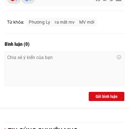
Từ khóa:
Phương Ly
ra mắt mv
MV mới
Bình luận
(
0
)
Gửi bình luận