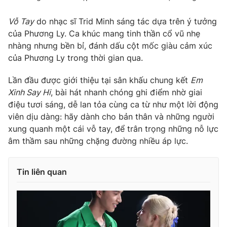
Vỗ Tay
do nhạc sĩ Trid Minh sáng tác dựa trên ý tưởng
của Phương Ly. Ca khúc mang tinh thần cổ vũ nhẹ
nhàng nhưng bền bỉ, đánh dấu cột mốc giàu cảm xúc
THỜI BÁO VTV
của Phương Ly trong thời gian qua.
Lần đầu được giới thiệu tại sân khấu chung kết
Em
Xinh Say Hi
, bài hát nhanh chóng ghi điểm nhờ giai
Theo dõi báo trên
điệu tươi sáng, dễ lan tỏa cùng ca từ như một lời động
viên dịu dàng: hãy dành cho bản thân và những người
Cơ quan chủ quản:
Đài Truyền hình Việt Nam
xung quanh một cái vỗ tay, để trân trọng những nỗ lực
âm thầm sau những chặng đường nhiều áp lực.
Cơ quan báo chí:
Thời báo VTV
Giấy phép hoạt động báo in và báo điện tử số 483/GP-BTTTT
cấp ngày 29/12/2023
Tin liên quan
Tổng Biên tập:
Vũ Thanh Thủy
Phó Tổng Biên tập:
Nguyễn Thị Mỹ Hạnh, Phạm Quốc Thắng,
Nguyễn Trọng Ninh
Tổng đài VTV:
024.38 355 931 - 024.38 355 932