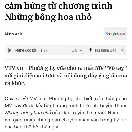
Chính trị
cảm hứng từ chương trình
Truyền hình
Những bông hoa nhỏ
Văn hóa - Giải trí
Xã hội
Y tế
Đời sống
Minh Anh
Pháp luật
Công nghệ
Giáo dục
Nghe đọc bài
1:37
Y tế
VTV.vn - Phương Ly vừa cho ra mắt MV "Vỗ tay"
Thế giới
với giai điệu vui tươi và nội dung đầy ý nghĩa của
Tin tức
ca khúc.
Kinh tế
Thế giới đó đây
Chia sẻ về MV mới, Phương Ly cho biết, cảm hứng cho
Tài chính
Dữ liệu và đời sống
MV này được lấy từ chương trình thiếu nhi huyền thoại
Câu chuyện quốc tế
Thị trường
Những bông hoa nhỏ
của Đài Truyền hình Việt Nam -
nơi gieo mầm những câu chuyện nhân văn trong ký ức
Truyền hình
Góc doanh nghiệp
của bao thế hệ khán giả.