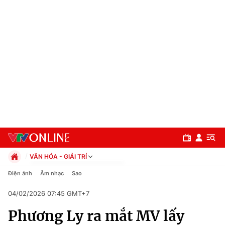
VĂN HÓA - GIẢI TRÍ
Chính trị
Điện ảnh
Âm nhạc
Sao
Xã hội
04/02/2026 07:45 GMT+7
Pháp luật
Chuyên mục
Kinh tế
Phương Ly ra mắt MV lấy
Thể thao