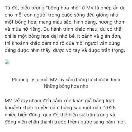
Phim VTV
Giải trí
Từ đó, biểu tượng "bông hoa nhỏ" ở MV là phép ẩn dụ
Hậu trường
cho mỗi con người trong cuộc sống đều giống như
Điện ảnh
một bông hoa, mang màu sắc, hình dáng, hương thơm
Đời sống
Nhân vật
và mùa nở riêng. Dù hành trình khác nhau, dù có thể
Âm nhạc
Du lịch
chỉ là một bông hoa dại nhỏ bé, ít cánh và giản đơn,
Khán giả
Giáo dục
Sao
thì khoảnh khắc dám nở rộ của mỗi người vẫn xứng
Làm đẹp
Giải sao mai
đáng được nhìn thấy, được vỗ tay và được trân trọng.
Tuyển sinh
Công nghệ
Chất lượng cuộc sống
Học trực tuyến
Hitech Công nghệ tương lai
Giao lưu trực tuyến
Phương Ly ra mắt MV lấy cảm hứng từ chương trình
Sản phẩm
Những bông hoa nhỏ
Lịch phát sóng
Thị trường
MV
Vỗ tay
chạm đến cảm xúc khán giả bằng loạt
Tư vấn
khoảnh khắc truyền cảm hứng sau một năm 2025
Chuyên mục khác
nhiều biến động, qua đó thể hiện sự trân trọng và
động viên chân thành trước thềm bước sang năm mới.
Emagazine
Podcast