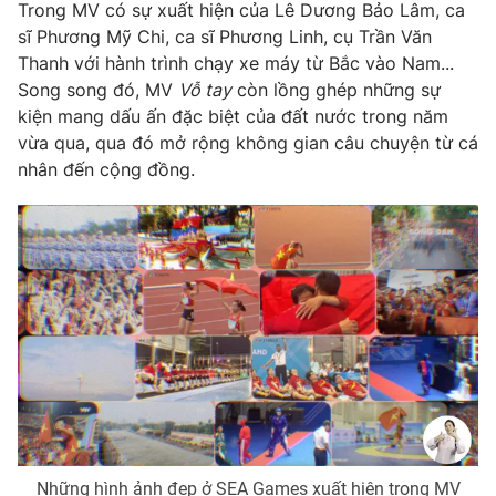
Trong MV có sự xuất hiện của Lê Dương Bảo Lâm, ca
Photo
Infographic
sĩ Phương Mỹ Chi, ca sĩ Phương Linh, cụ Trần Văn
Thanh với hành trình chạy xe máy từ Bắc vào Nam...
Song song đó, MV
Vỗ tay
còn lồng ghép những sự
Video
Shorts video
kiện mang dấu ấn đặc biệt của đất nước trong năm
vừa qua, qua đó mở rộng không gian câu chuyện từ cá
VTV Money
VTV Thể thao
nhân đến cộng đồng.
VTV Sức khoẻ
Bất động sản
Thị trường 24h
Tấm lòng Việt
VTV4
Vươn mình bằng AI
VTV9
VTV8
Liên hệ tòa soạn
English
Những hình ảnh đẹp ở SEA Games xuất hiện trong MV