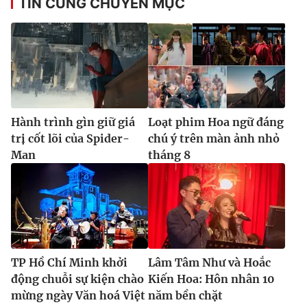
TIN CÙNG CHUYÊN MỤC
Hành trình gìn giữ giá
Loạt phim Hoa ngữ đáng
trị cốt lõi của Spider-
chú ý trên màn ảnh nhỏ
Man
tháng 8
TP Hồ Chí Minh khởi
Lâm Tâm Như và Hoắc
động chuỗi sự kiện chào
Kiến Hoa: Hôn nhân 10
mừng ngày Văn hoá Việt
năm bền chặt