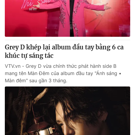
Tin tức
Kinh tế
Thế giới đó đây
Tài chính
Dữ liệu và đời sống
Câu chuyện quốc tế
Thị trường
Grey D khép lại album đầu tay bằng 6 ca
Truyền hình
Góc doanh nghiệp
khúc tự sáng tác
Phim VTV
Giải trí
VTV.vn - Grey D vừa chính thức phát hành side B
Hậu trường
mang tên Màn Đêm của album đầu tay "Ánh sáng •
Điện ảnh
Màn đêm" sau gần 3 tháng.
Đời sống
Nhân vật
Âm nhạc
Du lịch
Khán giả
Giáo dục
Sao
Làm đẹp
Giải sao mai
Tuyển sinh
Công nghệ
Chất lượng cuộc sống
Học trực tuyến
Hitech Công nghệ tương lai