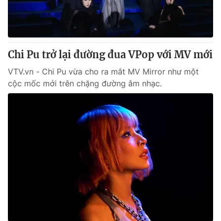
Thị trường 24h
Tấm lòng Việt
VTV4
Vươn mình bằng AI
Chi Pu trở lại đường đua VPop với MV mới
VTV9
VTV8
VTV.vn - Chi Pu vừa cho ra mắt MV Mirror như một
cộc mốc mới trên chặng đường âm nhạc.
Liên hệ tòa soạn
English
THỜI BÁO VTV
Theo dõi báo trên
Cơ quan chủ quản:
Đài Truyền hình Việt Nam
Cơ quan báo chí:
Thời báo VTV