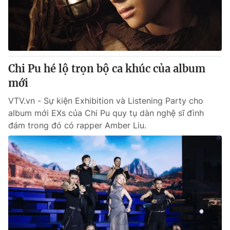
Giao lưu trực tuyến
Sản phẩm
Lịch phát sóng
Thị trường
Tư vấn
Chi Pu hé lộ trọn bộ ca khúc của album
Chuyên mục khác
mới
Emagazine
Podcast
VTV.vn - Sự kiện Exhibition và Listening Party cho
album mới EXs của Chi Pu quy tụ dàn nghệ sĩ đình
Photo
Infographic
đám trong đó có rapper Amber Liu.
Video
Shorts video
VTV Money
VTV Thể thao
VTV Sức khoẻ
Bất động sản