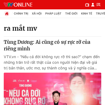
CHÍNH TRỊ
XÃ HỘI
PHÁP LUẬT
THẾ GIỚI
KINH TẾ
TRUYỀ
ra mắt mv
Chuyên mục
Tùng Dương: Ai cũng có sự rực rỡ của
Chính trị
riêng mình
VTV.vn - "Nếu cả đời không rực rỡ thì sao?" chạm đến
Xã hội
những trăn trở rất thật của con người hiện đại về giá
trị bản thân, ước mơ, sự thành công và ý nghĩa của...
Pháp luật
Y tế
Thế giới