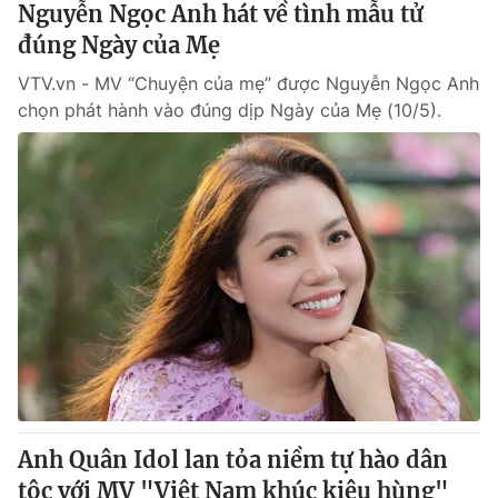
Nguyễn Ngọc Anh hát về tình mẫu tử
đúng Ngày của Mẹ
® Cấm sao chép dưới mọi hình thức nếu không có sự chấp
VTV.vn - MV “Chuyện của mẹ” được Nguyễn Ngọc Anh
thuận bằng văn bản. Ghi rõ nguồn VTV.vn khi phát hành lại
thông tin từ website này.
chọn phát hành vào đúng dịp Ngày của Mẹ (10/5).
Anh Quân Idol lan tỏa niềm tự hào dân
tộc với MV "Việt Nam khúc kiêu hùng"