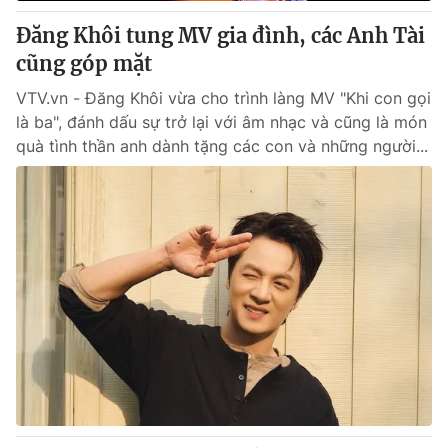
Giấy phép hoạt động báo in và báo điện tử số 483/GP-BTTTT
Đăng Khôi tung MV gia đình, các Anh Tài
cấp ngày 29/12/2023
cũng góp mặt
Tổng Biên tập:
Vũ Thanh Thủy
Phó Tổng Biên tập:
Nguyễn Thị Mỹ Hạnh, Phạm Quốc Thắng,
VTV.vn - Đăng Khôi vừa cho trình làng MV "Khi con gọi
Nguyễn Trọng Ninh
là ba", đánh dấu sự trở lại với âm nhạc và cũng là món
Tổng đài VTV:
024.38 355 931 - 024.38 355 932
quà tình thần anh dành tặng các con và những người...
Ðiện thoại Thời báo VTV:
024.66 897 897
Email:
toasoan@vtv.vn
Liên hệ quảng cáo:
024-7300.7108