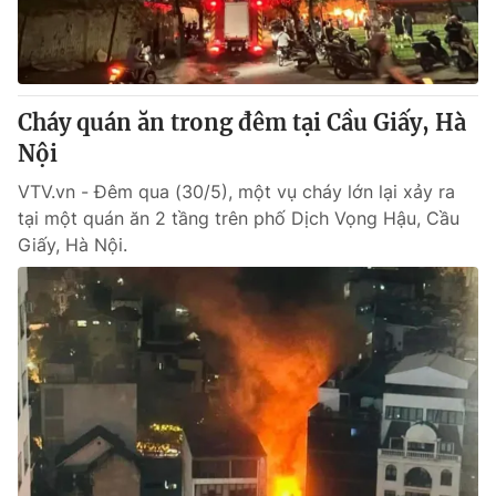
Thị trường 24h
Tấm lòng Việt
VTV4
Vươn mình bằng AI
Cháy quán ăn trong đêm tại Cầu Giấy, Hà
VTV9
VTV8
Nội
VTV.vn - Đêm qua (30/5), một vụ cháy lớn lại xảy ra
Liên hệ tòa soạn
English
tại một quán ăn 2 tầng trên phố Dịch Vọng Hậu, Cầu
Giấy, Hà Nội.
THỜI BÁO VTV
Theo dõi báo trên
Cơ quan chủ quản:
Đài Truyền hình Việt Nam
Cơ quan báo chí:
Thời báo VTV