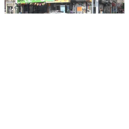
Tin mới
Video
Live
Emagazine
Trang chủ
Trung Quốc: Thu hồi hơn 20.000 tấn thịt
“bẩn”
Chỉ trong 3 tháng đầu năm 2013, cảnh sát Trung Quốc
đã bắt giữ hơn 904 người có liên quan đến vụ dùng
các loại thịt cáo, thịt chồn và thịt chuột để làm giả...