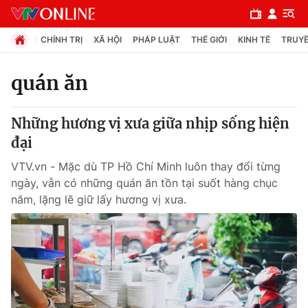
CHÍNH TRỊ
XÃ HỘI
PHÁP LUẬT
THẾ GIỚI
KINH TẾ
TRUYỀ
quán ăn
Chuyên mục
Những hương vị xưa giữa nhịp sống hiện
Chính trị
đại
VTV.vn - Mặc dù TP Hồ Chí Minh luôn thay đổi từng
Xã hội
ngày, vẫn có những quán ăn tồn tại suốt hàng chục
năm, lặng lẽ giữ lấy hương vị xưa.
Pháp luật
Y tế
Thế giới