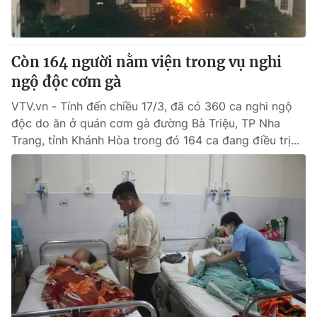
Giấy phép hoạt động báo in và báo điện tử số 483/GP-BTTTT
cấp ngày 29/12/2023
Tổng Biên tập:
Vũ Thanh Thủy
Còn 164 người nằm viện trong vụ nghi
Phó Tổng Biên tập:
Nguyễn Thị Mỹ Hạnh, Phạm Quốc Thắng,
ngộ độc cơm gà
Nguyễn Trọng Ninh
Tổng đài VTV:
024.38 355 931 - 024.38 355 932
VTV.vn - Tính đến chiều 17/3, đã có 360 ca nghi ngộ
Ðiện thoại Thời báo VTV:
024.66 897 897
độc do ăn ở quán cơm gà đường Bà Triệu, TP Nha
Email:
toasoan@vtv.vn
Trang, tỉnh Khánh Hòa trong đó 164 ca đang điều trị...
Liên hệ quảng cáo:
024-7300.7108