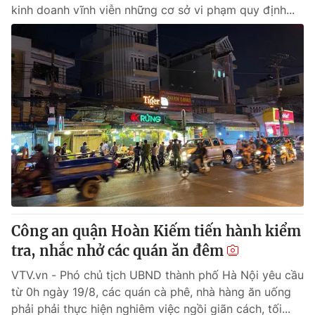
kinh doanh vĩnh viễn những cơ sở vi phạm quy định...
Công an quận Hoàn Kiếm tiến hành kiểm
tra, nhắc nhở các quán ăn đêm
VTV.vn - Phó chủ tịch UBND thành phố Hà Nội yêu cầu
từ 0h ngày 19/8, các quán cà phê, nhà hàng ăn uống
phải phải thực hiện nghiêm việc ngồi giãn cách, tối...