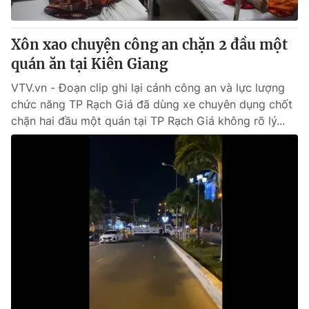
® Cấm sao chép dưới mọi hình thức nếu không có sự chấp
Xôn xao chuyện công an chặn 2 đầu một
thuận bằng văn bản. Ghi rõ nguồn VTV.vn khi phát hành lại
quán ăn tại Kiên Giang
thông tin từ website này.
VTV.vn - Đoạn clip ghi lại cảnh công an và lực lượng
chức năng TP Rạch Giá đã dùng xe chuyên dụng chốt
chặn hai đầu một quán tại TP Rạch Giá không rõ lý...