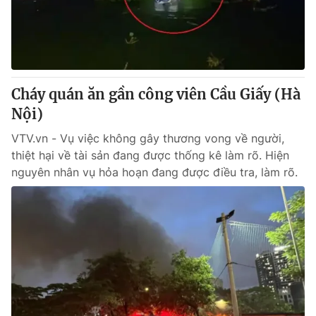
Giao lưu trực tuyến
Sản phẩm
Lịch phát sóng
Thị trường
Tư vấn
Cháy quán ăn gần công viên Cầu Giấy (Hà
Chuyên mục khác
Nội)
Emagazine
Podcast
VTV.vn - Vụ việc không gây thương vong về người,
thiệt hại về tài sản đang được thống kê làm rõ. Hiện
Photo
Infographic
nguyên nhân vụ hỏa hoạn đang được điều tra, làm rõ.
Video
Shorts video
VTV Money
VTV Thể thao
VTV Sức khoẻ
Bất động sản