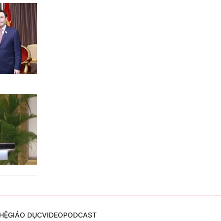
HỆ
GIÁO DỤC
VIDEO
PODCAST