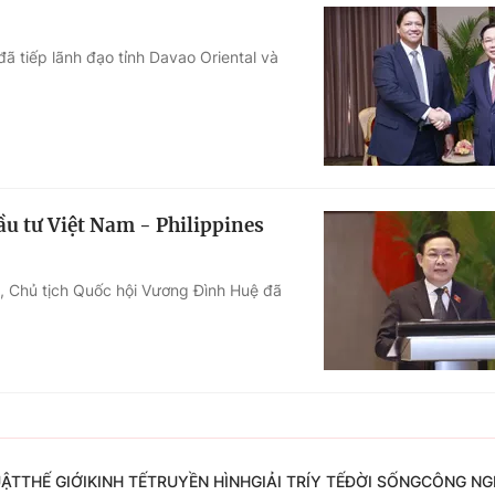
ã tiếp lãnh đạo tỉnh Davao Oriental và
ầu tư Việt Nam - Philippines
1), Chủ tịch Quốc hội Vương Đình Huệ đã
UẬT
THẾ GIỚI
KINH TẾ
TRUYỀN HÌNH
GIẢI TRÍ
Y TẾ
ĐỜI SỐNG
CÔNG NG