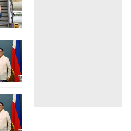
Liên hệ toà soạn
hệ tương lai