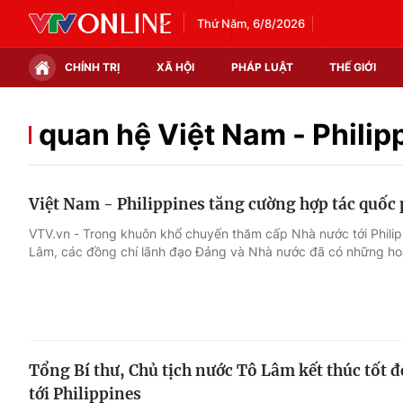
Thứ Năm, 6/8/2026
CHÍNH TRỊ
XÃ HỘI
PHÁP LUẬT
THẾ GIỚI
Chính trị
Xã hội
quan hệ Việt Nam - Philip
Thế giới
Kinh tế
Việt Nam - Philippines tăng cường hợp tác quốc
Tin tức
Tài chính
VTV.vn - Trong khuôn khổ chuyến thăm cấp Nhà nước tới Philip
Lâm, các đồng chí lãnh đạo Đảng và Nhà nước đã có những h
Thế giới đó đây
Thị trường
Câu chuyện quốc tế
Góc doanh nghiệp
Dữ liệu và đời sống
Tổng Bí thư, Chủ tịch nước Tô Lâm kết thúc tốt
tới Philippines