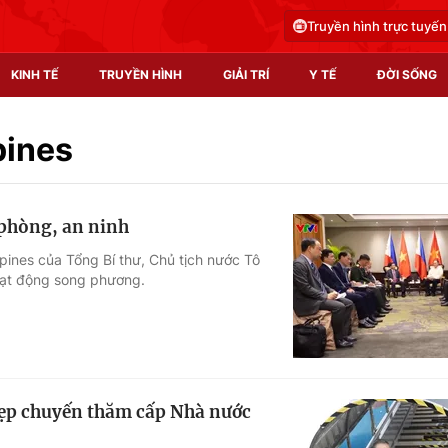
Truyền hình trực tuyến
KINH TẾ
TRUYỀN HÌNH
GIẢI TRÍ
Y TẾ
ĐỜI SỐNG
Pháp luật
Y tế
pines
Truyền hình
Multimedia
 phòng, an ninh
Phim VTV
Video
pines của Tổng Bí thư, Chủ tịch nước Tô
oạt động song phương.
Hậu trường
Shorts video
Nhân vật
Podcast
Khán giả
EMagazine
Giải sao mai
Photo
 đẹp chuyến thăm cấp Nhà nước
Infographic