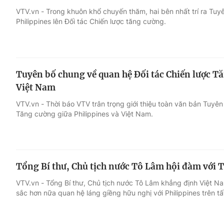
VTV.vn - Trong khuôn khổ chuyến thăm, hai bên nhất trí ra Tu
Philippines lên Đối tác Chiến lược tăng cường.
Giải trí
Đời sống
Điện ảnh
Du lịch
Tuyên bố chung về quan hệ Đối tác Chiến lược Tă
Âm nhạc
Làm đẹp
Việt Nam
VTV.vn - Thời báo VTV trân trọng giới thiệu toàn văn bản Tuyê
Sao
Chất lượng cuộc sốn
Tăng cường giữa Philippines và Việt Nam.
Tổng Bí thư, Chủ tịch nước Tô Lâm hội đàm với 
VTV.vn - Tổng Bí thư, Chủ tịch nước Tô Lâm khẳng định Việt N
sắc hơn nữa quan hệ láng giềng hữu nghị với Philippines trên tấ