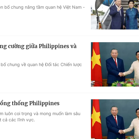
yên bố chung nâng tầm quan hệ Việt Nam -
Góc ảnh
Giáo dục
Công nghệ
Tuyển sinh
Hitech Công ng
ng cường giữa Philippines và
Học trực tuyến
Sản phẩm
n bố chung về quan hệ Đối tác Chiến lược
g
Thị trường
Tư vấn
Tổng thống Philippines
am luôn coi trọng và mong muốn làm sâu
t cả các lĩnh vực.