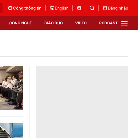
Cổng thông tin
English
Đăng nhập
CÔNG NGHỆ
GIÁO DỤC
VIDEO
PODCAST
VTV Money
VTV Thể thao
VTV Sức khoẻ
Bất động sản
Thị trường 24h
Tấm lòng Việt
Vươn mình bằng AI
VTV4
VTV8
VTV9
Lịch phát sóng
Giao lưu trực tuyến
Sự kiện