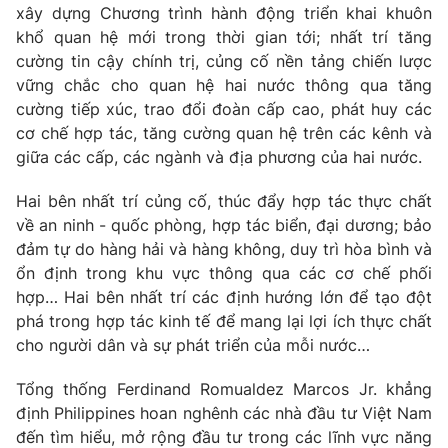
Thị trường 24h
Tấm lòng Việt
xây dựng Chương trình hành động triển khai khuôn
khổ quan hệ mới trong thời gian tới; nhất trí tăng
cường tin cậy chính trị, củng cố nền tảng chiến lược
VTV4
Vươn mình bằng AI
vững chắc cho quan hệ hai nước thông qua tăng
cường tiếp xúc, trao đổi đoàn cấp cao, phát huy các
VTV9
VTV8
cơ chế hợp tác, tăng cường quan hệ trên các kênh và
giữa các cấp, các ngành và địa phương của hai nước.
Liên hệ tòa soạn
English
Hai bên nhất trí củng cố, thúc đẩy hợp tác thực chất
về an ninh - quốc phòng, hợp tác biển, đại dương; bảo
đảm tự do hàng hải và hàng không, duy trì hòa bình và
ổn định trong khu vực thông qua các cơ chế phối
THỜI BÁO VTV
hợp… Hai bên nhất trí các định hướng lớn để tạo đột
phá trong hợp tác kinh tế để mang lại lợi ích thực chất
cho người dân và sự phát triển của mỗi nước…
Theo dõi báo trên
Tổng thống Ferdinand Romualdez Marcos Jr. khẳng
Cơ quan chủ quản:
Đài Truyền hình Việt Nam
định Philippines hoan nghênh các nhà đầu tư Việt Nam
đến tìm hiểu, mở rộng đầu tư trong các lĩnh vực năng
Cơ quan báo chí:
Thời báo VTV