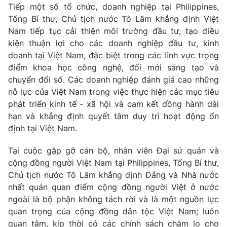
Tiếp một số tổ chức, doanh nghiệp tại Philippines,
Tổng Bí thư, Chủ tịch nước Tô Lâm khẳng định Việt
® Cấm sao chép dưới mọi hình thức nếu không có sự chấp
Nam tiếp tục cải thiện môi trường đầu tư, tạo điều
thuận bằng văn bản. Ghi rõ nguồn VTV.vn khi phát hành lại
kiện thuận lợi cho các doanh nghiệp đầu tư, kinh
thông tin từ website này.
doanh tại Việt Nam, đặc biệt trong các lĩnh vực trọng
điểm khoa học công nghệ, đổi mới sáng tạo và
chuyển đổi số. Các doanh nghiệp đánh giá cao những
nỗ lực của Việt Nam trong việc thực hiện các mục tiêu
phát triển kinh tế - xã hội và cam kết đồng hành dài
hạn và khẳng định quyết tâm duy trì hoạt động ổn
định tại Việt Nam.
Tại cuộc gặp gỡ cán bộ, nhân viên Đại sứ quán và
cộng đồng người Việt Nam tại Philippines, Tổng Bí thư,
Chủ tịch nước Tô Lâm khẳng định Đảng và Nhà nước
nhất quán quan điểm cộng đồng người Việt ở nước
ngoài là bộ phận không tách rời và là một nguồn lực
quan trọng của cộng đồng dân tộc Việt Nam; luôn
quan tâm, kịp thời có các chính sách chăm lo cho