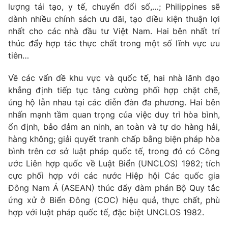
lượng tái tạo, y tế, chuyển đổi số,…; Philippines sẽ
Giấy phép hoạt động báo in và báo điện tử số 483/GP-BTTTT
dành nhiều chính sách ưu đãi, tạo điều kiện thuận lợi
cấp ngày 29/12/2023
nhất cho các nhà đầu tư Việt Nam. Hai bên nhất trí
Tổng Biên tập:
Vũ Thanh Thủy
thúc đẩy hợp tác thực chất trong một số lĩnh vực ưu
Phó Tổng Biên tập:
Nguyễn Thị Mỹ Hạnh, Phạm Quốc Thắng,
tiên…
Nguyễn Trọng Ninh
Tổng đài VTV:
024.38 355 931 - 024.38 355 932
Về các vấn đề khu vực và quốc tế, hai nhà lãnh đạo
Ðiện thoại Thời báo VTV:
024.66 897 897
khẳng định tiếp tục tăng cường phối hợp chặt chẽ,
Email:
toasoan@vtv.vn
ủng hộ lẫn nhau tại các diễn đàn đa phương. Hai bên
nhấn mạnh tầm quan trọng của việc duy trì hòa bình,
Liên hệ quảng cáo:
024-7300.7108
ổn định, bảo đảm an ninh, an toàn và tự do hàng hải,
hàng không; giải quyết tranh chấp bằng biện pháp hòa
bình trên cơ sở luật pháp quốc tế, trong đó có Công
ước Liên hợp quốc về Luật Biển (UNCLOS) 1982; tích
cực phối hợp với các nước Hiệp hội Các quốc gia
Đông Nam Á (ASEAN) thúc đẩy đàm phán Bộ Quy tắc
ứng xử ở Biển Đông (COC) hiệu quả, thực chất, phù
hợp với luật pháp quốc tế, đặc biệt UNCLOS 1982.