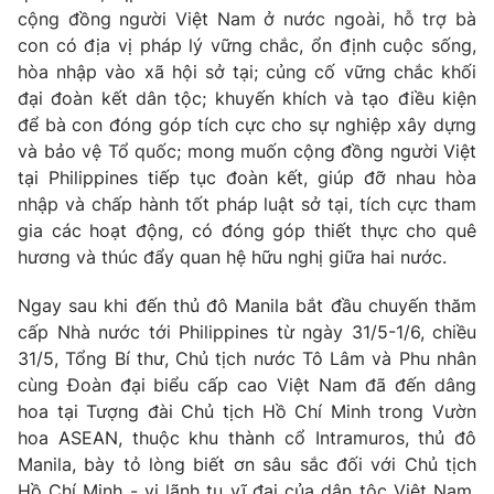
cộng đồng người Việt Nam ở nước ngoài, hỗ trợ bà
con có địa vị pháp lý vững chắc, ổn định cuộc sống,
hòa nhập vào xã hội sở tại; củng cố vững chắc khối
đại đoàn kết dân tộc; khuyến khích và tạo điều kiện
để bà con đóng góp tích cực cho sự nghiệp xây dựng
và bảo vệ Tổ quốc; mong muốn cộng đồng người Việt
tại Philippines tiếp tục đoàn kết, giúp đỡ nhau hòa
nhập và chấp hành tốt pháp luật sở tại, tích cực tham
gia các hoạt động, có đóng góp thiết thực cho quê
hương và thúc đẩy quan hệ hữu nghị giữa hai nước.
Ngay sau khi đến thủ đô Manila bắt đầu chuyến thăm
cấp Nhà nước tới Philippines từ ngày 31/5-1/6, chiều
31/5, Tổng Bí thư, Chủ tịch nước Tô Lâm và Phu nhân
cùng Đoàn đại biểu cấp cao Việt Nam đã đến dâng
hoa tại Tượng đài Chủ tịch Hồ Chí Minh trong Vườn
hoa ASEAN, thuộc khu thành cổ Intramuros, thủ đô
Manila, bày tỏ lòng biết ơn sâu sắc đối với Chủ tịch
Hồ Chí Minh - vị lãnh tụ vĩ đại của dân tộc Việt Nam,