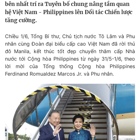
bên nhất trí ra Tuyên bố chung nâng tầm quan
Tin tức
hệ Việt Nam - Philippines lên Đối tác Chiến lược
Kinh tế
tăng cường.
Thế giới đó đây
Tài chính
Dữ liệu và đời sống
Câu chuyện quốc tế
Chiều 1/6, Tổng Bí thư, Chủ tịch nước Tô Lâm và Phu
Thị trường
nhân cùng Đoàn đại biểu cấp cao Việt Nam đã rời thủ
Truyền hình
Góc doanh nghiệp
đô Manila, kết thúc tốt đẹp chuyến thăm cấp Nhà
nước tới Cộng hòa Philippines từ ngày 31/5-1/6, theo
Phim VTV
lời mời của Tổng thống Cộng hòa Philippines
Giải trí
Ferdinand Romualdez Marcos Jr. và Phu nhân.
Hậu trường
Điện ảnh
Đời sống
Nhân vật
Âm nhạc
Du lịch
Khán giả
Giáo dục
Sao
Làm đẹp
Giải sao mai
Tuyển sinh
Công nghệ
Chất lượng cuộc sống
Học trực tuyến
Hitech Công nghệ tương lai