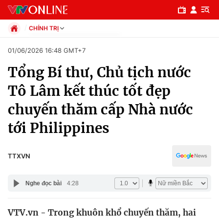
CHÍNH TRỊ
Chính trị
01/06/2026 16:48 GMT+7
Xã hội
Tổng Bí thư, Chủ tịch nước
Pháp luật
Chuyên mục
Kinh tế
Tô Lâm kết thúc tốt đẹp
Thể thao
Chính trị
chuyến thăm cấp Nhà nước
Truyền hình
Văn hóa - Giải trí
tới Philippines
Xã hội
Y tế
Đời sống
Pháp luật
TTXVN
Công nghệ
Giáo dục
Y tế
Nghe đọc bài
4:28
Thế giới
VTV.vn - Trong khuôn khổ chuyến thăm, hai