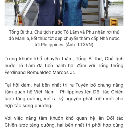
Giao lưu trực tuyến
Sản phẩm
Lịch phát sóng
Thị trường
Tư vấn
Tổng Bí thư, Chủ tịch nước Tô Lâm và Phu nhân rời thủ
Chuyên mục khác
đô Manila, kết thúc tốt đẹp chuyến thăm cấp Nhà nước
tới Philippines. (Ảnh: TTXVN)
Emagazine
Podcast
Trong khuôn khổ chuyến thăm, Tổng Bí thư, Chủ tịch
Photo
Infographic
nước Tô Lâm đã tiến hành hội đàm với Tổng thống
Ferdinand Romualdez Marcos Jr.
Video
Shorts video
Tại hội đàm, hai bên nhất trí ra Tuyên bố chung nâng
tầm quan hệ Việt Nam - Philippines lên Đối tác Chiến
VTV Money
VTV Thể thao
lược tăng cường, mở ra kỷ nguyên phát triển mới cho
hợp tác song phương.
VTV Sức khoẻ
Bất động sản
Với việc nâng tầm khuôn khổ quan hệ lên Đối tác
Chiến lược tăng cường, hai bên nhất trí phối hợp cùng