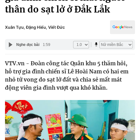
Chính trị
thân do sạt lở ở Đắk Lắk
Truyền hình
Văn hóa - Giải trí
Xã hội
Y tế
Xuân Tựu, Đặng Hiếu, Viết Đức
Đời sống
Pháp luật
Công nghệ
Nghe đọc bài
1:59
Giáo dục
Y tế
VTV.vn - Đoàn công tác Quân khu 5 thăm hỏi,
hỗ trợ gia đình chiến sĩ Lê Hoài Nam có hai em
Thế giới
nhỏ tử vong do sạt lở đất và chia sẻ mất mát
Tin tức
động viên gia đình vượt qua khó khăn.
Kinh tế
Thế giới đó đây
Tài chính
Dữ liệu và đời sống
Câu chuyện quốc tế
Thị trường
Truyền hình
Góc doanh nghiệp