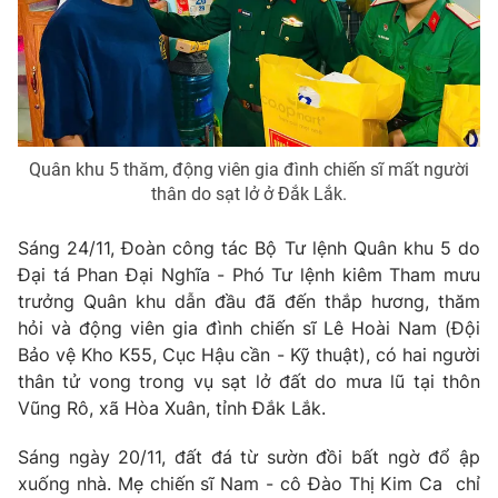
Phim VTV
Giải trí
Hậu trường
Điện ảnh
Đời sống
Nhân vật
Âm nhạc
Du lịch
Khán giả
Giáo dục
Sao
Quân khu 5 thăm, động viên gia đình chiến sĩ mất người
Làm đẹp
Giải sao mai
thân do sạt lở ở Đắk Lắk.
Tuyển sinh
Công nghệ
Chất lượng cuộc sống
Học trực tuyến
Sáng 24/11, Đoàn công tác Bộ Tư lệnh Quân khu 5 do
Hitech Công nghệ tương lai
Đại tá Phan Đại Nghĩa - Phó Tư lệnh kiêm Tham mưu
Giao lưu trực tuyến
trưởng Quân khu dẫn đầu đã đến thắp hương, thăm
Sản phẩm
hỏi và động viên gia đình chiến sĩ Lê Hoài Nam (Đội
Lịch phát sóng
Thị trường
Bảo vệ Kho K55, Cục Hậu cần - Kỹ thuật), có hai người
thân tử vong trong vụ sạt lở đất do mưa lũ tại thôn
Tư vấn
Vũng Rô, xã Hòa Xuân, tỉnh Đắk Lắk.
Chuyên mục khác
Sáng ngày 20/11, đất đá từ sườn đồi bất ngờ đổ ập
Emagazine
Podcast
xuống nhà. Mẹ chiến sĩ Nam - cô Đào Thị Kim Ca chỉ