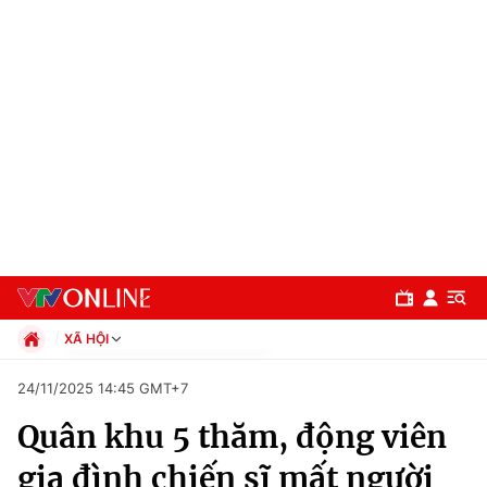
XÃ HỘI
Chính trị
24/11/2025 14:45 GMT+7
Xã hội
Quân khu 5 thăm, động viên
Pháp luật
Chuyên mục
Kinh tế
gia đình chiến sĩ mất người
Thể thao