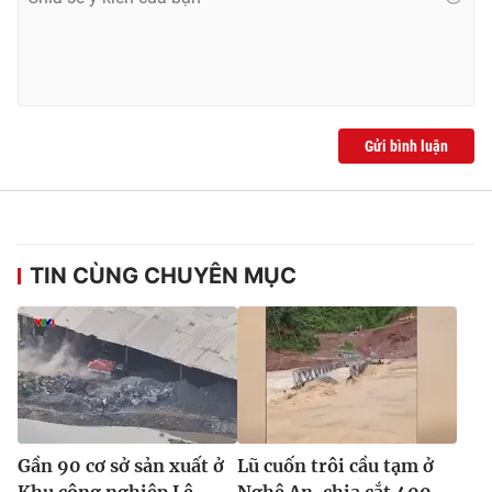
Gửi bình luận
TIN CÙNG CHUYÊN MỤC
Gần 90 cơ sở sản xuất ở
Lũ cuốn trôi cầu tạm ở