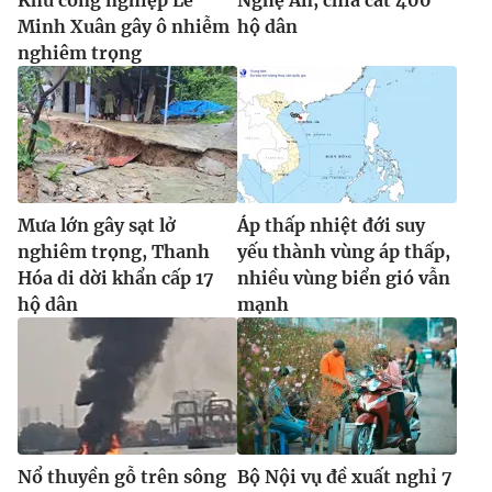
Khu công nghiệp Lê
Nghệ An, chia cắt 400
Minh Xuân gây ô nhiễm
hộ dân
nghiêm trọng
Mưa lớn gây sạt lở
Áp thấp nhiệt đới suy
nghiêm trọng, Thanh
yếu thành vùng áp thấp,
Hóa di dời khẩn cấp 17
nhiều vùng biển gió vẫn
hộ dân
mạnh
Nổ thuyền gỗ trên sông
Bộ Nội vụ đề xuất nghỉ 7