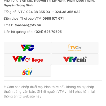
Phó Tổng Biên tập:
Nguyễn Thị Mỹ Hạnh, Phạm Quốc Thắng,
Nguyễn Trọng Ninh
Tổng đài VTV:
024.38 355 931 - 024.38 355 932
Ðiện thoại Thời báo VTV:
0988 671 671
Email:
toasoan@vtv.vn
Liên hệ quảng cáo:
(024) 626 79595
® Cấm sao chép dưới mọi hình thức nếu không có sự chấp
thuận bằng văn bản. Ghi rõ nguồn VTV.vn khi phát hành lại
thông tin từ website này.