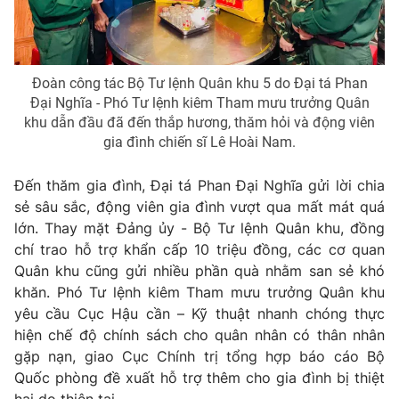
Đoàn công tác Bộ Tư lệnh Quân khu 5 do Đại tá Phan
THỜI BÁO VTV
Đại Nghĩa - Phó Tư lệnh kiêm Tham mưu trưởng Quân
khu dẫn đầu đã đến thắp hương, thăm hỏi và động viên
gia đình chiến sĩ Lê Hoài Nam.
Theo dõi báo trên
Đến thăm gia đình, Đại tá Phan Đại Nghĩa gửi lời chia
sẻ sâu sắc, động viên gia đình vượt qua mất mát quá
Cơ quan chủ quản:
Đài Truyền hình Việt Nam
lớn. Thay mặt Đảng ủy - Bộ Tư lệnh Quân khu, đồng
Cơ quan báo chí:
Thời báo VTV
chí trao hỗ trợ khẩn cấp 10 triệu đồng, các cơ quan
Quân khu cũng gửi nhiều phần quà nhằm san sẻ khó
Giấy phép hoạt động báo in và báo điện tử số 483/GP-BTTTT
cấp ngày 29/12/2023
khăn. Phó Tư lệnh kiêm Tham mưu trưởng Quân khu
yêu cầu Cục Hậu cần – Kỹ thuật nhanh chóng thực
Tổng Biên tập:
Vũ Thanh Thủy
hiện chế độ chính sách cho quân nhân có thân nhân
Phó Tổng Biên tập:
Nguyễn Thị Mỹ Hạnh, Phạm Quốc Thắng,
gặp nạn, giao Cục Chính trị tổng hợp báo cáo Bộ
Nguyễn Trọng Ninh
Quốc phòng đề xuất hỗ trợ thêm cho gia đình bị thiệt
Tổng đài VTV:
024.38 355 931 - 024.38 355 932