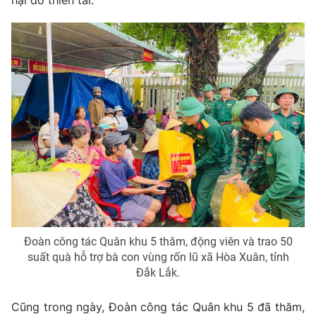
hại do thiên tai.
Ðiện thoại Thời báo VTV:
024.66 897 897
Email:
toasoan@vtv.vn
Liên hệ quảng cáo:
024-7300.7108
Đoàn công tác Quân khu 5 thăm, động viên và trao 50
® Cấm sao chép dưới mọi hình thức nếu không có sự chấp
suất quà hỗ trợ bà con vùng rốn lũ xã Hòa Xuân, tỉnh
thuận bằng văn bản. Ghi rõ nguồn VTV.vn khi phát hành lại
Đắk Lắk.
thông tin từ website này.
Cũng trong ngày, Đoàn công tác Quân khu 5 đã thăm,