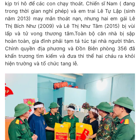
kịp tri hô để các con chạy thoát. Chiến sĩ Nam ( đang
Photo
Infographic
trong thời gian nghỉ phép) và em trai Lê Tự Lập (sinh
năm 2013) may mắn thoát nạn, nhưng hai em gái Lê
Thị Bích Như (2009) và Lê Thị Như Tâm (2015) bị vùi
Video
Shorts video
lấp và tử vong thương tâm.Toàn bộ căn nhà bị sập
hoàn toàn, gia đình phải tạm tá túc tại nhà người thân.
VTV Money
VTV Thể thao
Chính quyền địa phương và Đồn Biên phòng 356 đã
khẩn trương tìm kiếm và đưa thi thể hai cháu ra khỏi
hiện trường và tổ chức tang lễ.
VTV Sức khoẻ
Bất động sản
Thị trường 24h
Tấm lòng Việt
VTV4
Vươn mình bằng AI
VTV9
VTV8
Liên hệ tòa soạn
English