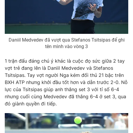
THỜI BÁO VTV
Daniil Medvedev đã vượt qua Stefanos Tsitsipas để ghi
tên mình vào vòng 3
Theo dõi báo trên
1 trận đấu đáng chú ý khác là cuộc đọ sức giữa 2 tay
vợt trẻ đang lên là Daniil Medvedev và Stefanos
Cơ quan chủ quản:
Đài Truyền hình Việt Nam
Tsitsipas. Tay vợt người Nga kém đối thủ 21 bậc trên
BXH ATP nhưng khởi đầu tốt hơn và dẫn trước 2-0. Nỗ
Cơ quan báo chí:
Thời báo VTV
lực của Tsitsipas giúp anh thắng set 3 với tỉ số 6-4
Giấy phép hoạt động báo in và báo điện tử số 483/GP-BTTTT
nhưng cuối cùng Medvedev đã thắng 6-4 ở set 3, qua
cấp ngày 29/12/2023
đó giành quyền đi tiếp.
Tổng Biên tập:
Vũ Thanh Thủy
Phó Tổng Biên tập:
Nguyễn Thị Mỹ Hạnh, Phạm Quốc Thắng,
Nguyễn Trọng Ninh
Tổng đài VTV:
024.38 355 931 - 024.38 355 932