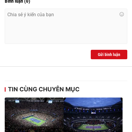
Bình luận
(
0
)
Gửi bình luận
TIN CÙNG CHUYÊN MỤC