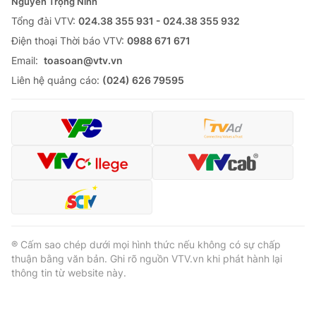
Nguyễn Trọng Ninh
Tổng đài VTV:
024.38 355 931 - 024.38 355 932
Ðiện thoại Thời báo VTV:
0988 671 671
Email:
toasoan@vtv.vn
Liên hệ quảng cáo:
(024) 626 79595
® Cấm sao chép dưới mọi hình thức nếu không có sự chấp
thuận bằng văn bản. Ghi rõ nguồn VTV.vn khi phát hành lại
thông tin từ website này.