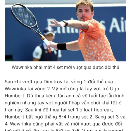
Ðiện thoại Thời báo VTV:
024.66 897 897
Email:
toasoan@vtv.vn
Liên hệ quảng cáo:
024-7300.7108
Wawrinka phải mất 4 set mới vượt qua được đối thủ
Sau khi vượt qua Dimitrov tại vòng 1, đối thủ của
Wawrinka tại vòng 2 Mỹ mở rộng là tay vợt trẻ Ugo
Humbert. Dù thua kém đàn anh cả về tuổi tác lẫn kinh
® Cấm sao chép dưới mọi hình thức nếu không có sự chấp
nghiệm nhưng tay vợt người Pháp vẫn chơi khá tốt ở
thuận bằng văn bản. Ghi rõ nguồn VTV.vn khi phát hành lại
trận này. Sau khi để thua tại set 1 ở loạt tiebreak,
thông tin từ website này.
Humbert bất ngờ thắng 6-4 trong set 2. Sang set 3 và
4, Wawrinka cũng phải vất vả mới vượt qua được đối
thủ với tỉ số lần lượt là 6-3 và 7-5. Vượt qua Humbert