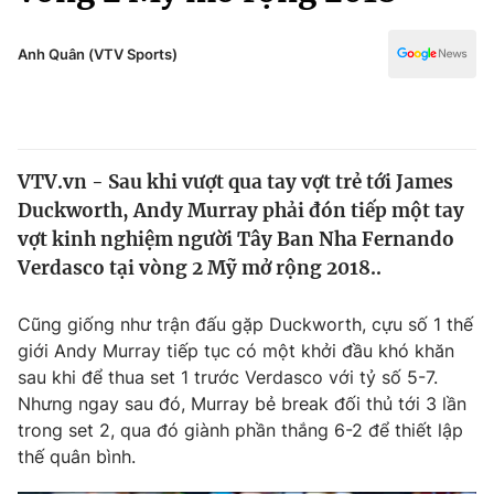
Chính trị
Truyền hình
Văn hóa - Giải trí
Anh Quân (VTV Sports)
Xã hội
Y tế
Đời sống
Pháp luật
Công nghệ
Giáo dục
VTV.vn - Sau khi vượt qua tay vợt trẻ tới James
Y tế
Duckworth, Andy Murray phải đón tiếp một tay
vợt kinh nghiệm người Tây Ban Nha Fernando
Thế giới
Verdasco tại vòng 2 Mỹ mở rộng 2018..
Tin tức
Cũng giống như trận đấu gặp Duckworth, cựu số 1 thế
Kinh tế
giới Andy Murray tiếp tục có một khởi đầu khó khăn
Thế giới đó đây
Tài chính
sau khi để thua set 1 trước Verdasco với tỷ số 5-7.
Dữ liệu và đời sống
Câu chuyện quốc tế
Nhưng ngay sau đó, Murray bẻ break đối thủ tới 3 lần
Thị trường
trong set 2, qua đó giành phần thắng 6-2 để thiết lập
Truyền hình
thế quân bình.
Góc doanh nghiệp