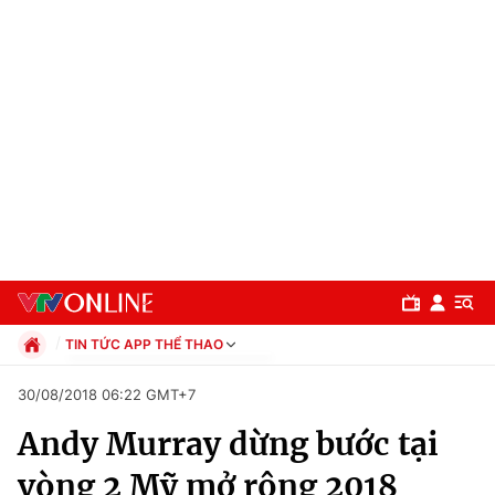
TIN TỨC APP THỂ THAO
Chính trị
30/08/2018 06:22 GMT+7
Xã hội
Andy Murray dừng bước tại
Pháp luật
Chuyên mục
Kinh tế
vòng 2 Mỹ mở rộng 2018
Thể thao