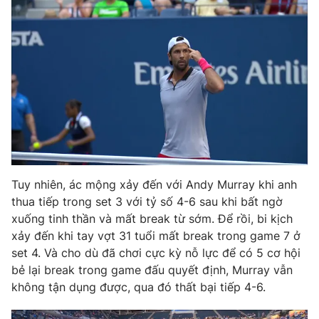
Phim VTV
Giải trí
Hậu trường
Điện ảnh
Đời sống
Nhân vật
Âm nhạc
Du lịch
Khán giả
Giáo dục
Sao
Làm đẹp
Giải sao mai
Tuyển sinh
Công nghệ
Chất lượng cuộc sống
Học trực tuyến
Hitech Công nghệ tương lai
Giao lưu trực tuyến
Tuy nhiên, ác mộng xảy đến với Andy Murray khi anh
Sản phẩm
thua tiếp trong set 3 với tỷ số 4-6 sau khi bất ngờ
xuống tinh thần và mất break từ sớm. Để rồi, bi kịch
Lịch phát sóng
Thị trường
xảy đến khi tay vợt 31 tuổi mất break trong game 7 ở
set 4. Và cho dù đã chơi cực kỳ nỗ lực để có 5 cơ hội
Tư vấn
bẻ lại break trong game đấu quyết định, Murray vẫn
Chuyên mục khác
không tận dụng được, qua đó thất bại tiếp 4-6.
Emagazine
Podcast