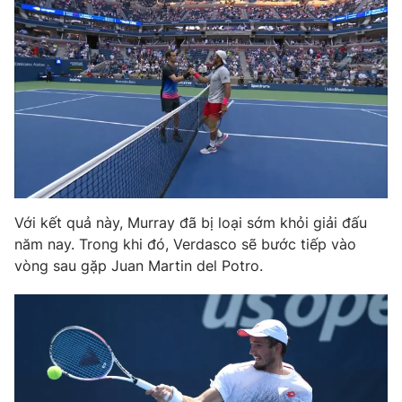
Photo
Infographic
Video
Shorts video
VTV Money
VTV Thể thao
VTV Sức khoẻ
Bất động sản
Với kết quả này, Murray đã bị loại sớm khỏi giải đấu
Thị trường 24h
Tấm lòng Việt
năm nay. Trong khi đó, Verdasco sẽ bước tiếp vào
vòng sau gặp Juan Martin del Potro.
VTV4
Vươn mình bằng AI
VTV9
VTV8
Liên hệ tòa soạn
English