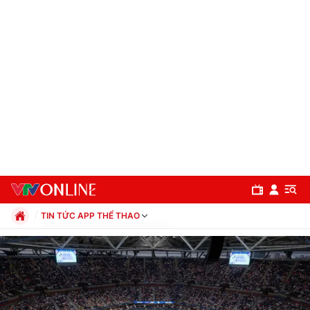
TIN TỨC APP THỂ THAO
Chính trị
Xã hội
Pháp luật
Chuyên mục
Kinh tế
Thể thao