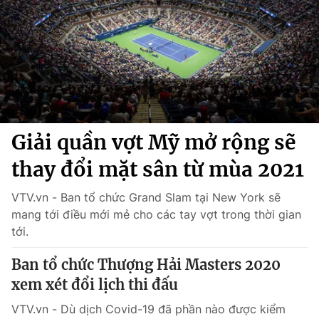
Chính trị
Truyền hình
Văn hóa - Giải trí
Xã hội
Y tế
Đời sống
Pháp luật
Công nghệ
Giáo dục
Y tế
Giải quần vợt Mỹ mở rộng sẽ
thay đổi mặt sân từ mùa 2021
Thế giới
VTV.vn - Ban tổ chức Grand Slam tại New York sẽ
Tin tức
Kinh tế
mang tới điều mới mẻ cho các tay vợt trong thời gian
Thế giới đó đây
tới.
Tài chính
Dữ liệu và đời sống
Câu chuyện quốc tế
Ban tổ chức Thượng Hải Masters 2020
Thị trường
xem xét đổi lịch thi đấu
Truyền hình
Góc doanh nghiệp
VTV.vn - Dù dịch Covid-19 đã phần nào được kiểm