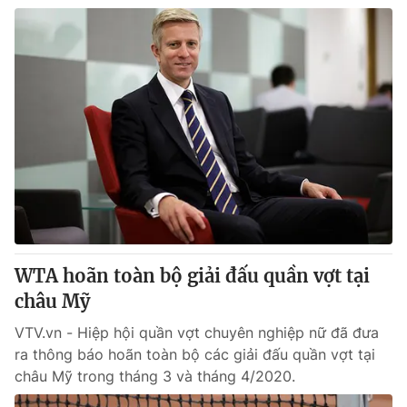
Email:
toasoan@vtv.vn
Liên hệ quảng cáo:
024-7300.7108
WTA hoãn toàn bộ giải đấu quần vợt tại
® Cấm sao chép dưới mọi hình thức nếu không có sự chấp
châu Mỹ
thuận bằng văn bản. Ghi rõ nguồn VTV.vn khi phát hành lại
thông tin từ website này.
VTV.vn - Hiệp hội quần vợt chuyên nghiệp nữ đã đưa
ra thông báo hoãn toàn bộ các giải đấu quần vợt tại
châu Mỹ trong tháng 3 và tháng 4/2020.