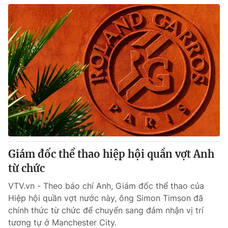
THỜI BÁO VTV
Theo dõi báo trên
Cơ quan chủ quản:
Đài Truyền hình Việt Nam
Cơ quan báo chí:
Thời báo VTV
Giấy phép hoạt động báo in và báo điện tử số 483/GP-BTTTT
cấp ngày 29/12/2023
Giám đốc thể thao hiệp hội quần vợt Anh
Tổng Biên tập:
Vũ Thanh Thủy
từ chức
Phó Tổng Biên tập:
Nguyễn Thị Mỹ Hạnh, Phạm Quốc Thắng,
VTV.vn - Theo báo chí Anh, Giám đốc thể thao của
Nguyễn Trọng Ninh
Hiệp hội quần vợt nước này, ông Simon Timson đã
Tổng đài VTV:
024.38 355 931 - 024.38 355 932
chính thức từ chức để chuyển sang đảm nhận vị trí
Ðiện thoại Thời báo VTV:
024.66 897 897
tương tự ở Manchester City.