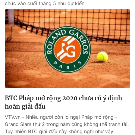
chức vào cuối tháng 5 như dự kiến.
Photo
Infographic
Video
Shorts video
VTV Money
VTV Thể thao
VTV Sức khoẻ
Bất động sản
Thị trường 24h
Tấm lòng Việt
VTV4
Vươn mình bằng AI
BTC Pháp mở rộng 2020 chưa có ý định
hoãn giải đấu
VTV9
VTV8
VTV.vn - Nhiều người còn lo ngại Pháp mở rộng -
Grand Slam thứ 2 trong năm cũng không thể tranh tài.
Tuy nhiên BTC giải đấu này không nghĩ như vậy
Liên hệ tòa soạn
English