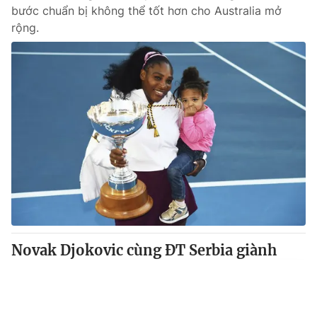
bước chuẩn bị không thể tốt hơn cho Australia mở
rộng.
Novak Djokovic cùng ĐT Serbia giành
chức vô địch ATP Cup 2020
VTV.vn - Trận chung kết giải quần vợt ATP Cup 2020
đã diễn ra đầy hấp dẫn giữa ĐT Serbia và ĐT Tây Ban
Tin mới
Video
Live
Emagazine