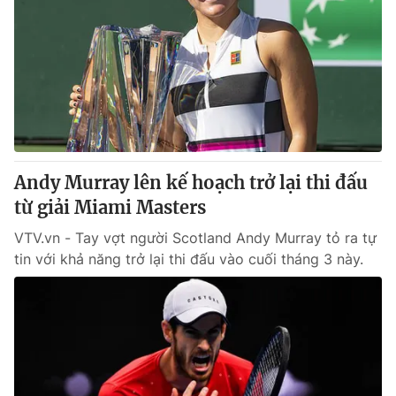
Andy Murray lên kế hoạch trở lại thi đấu
từ giải Miami Masters
VTV.vn - Tay vợt người Scotland Andy Murray tỏ ra tự
tin với khả năng trở lại thi đấu vào cuối tháng 3 này.