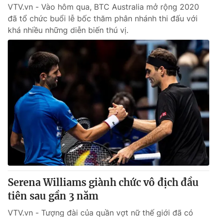
VTV.vn - Vào hôm qua, BTC Australia mở rộng 2020
đã tổ chức buổi lễ bốc thăm phân nhánh thi đấu với
khá nhiều những diễn biến thú vị.
Serena Williams giành chức vô địch đầu
tiên sau gần 3 năm
VTV.vn - Tượng đài của quần vợt nữ thế giới đã có