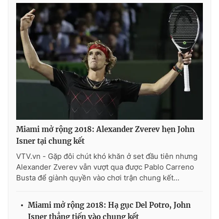
THỜI BÁO VTV
Theo dõi báo trên
Cơ quan chủ quản:
Đài Truyền hình Việt Nam
Miami mở rộng 2018: Alexander Zverev hẹn John
Cơ quan báo chí:
Thời báo VTV
Isner tại chung kết
Giấy phép hoạt động báo in và báo điện tử số 483/GP-BTTTT
VTV.vn - Gặp đôi chút khó khăn ở set đầu tiên nhưng
cấp ngày 29/12/2023
Alexander Zverev vẫn vượt qua được Pablo Carreno
Tổng Biên tập:
Vũ Thanh Thủy
Busta để giành quyền vào chơi trận chung kết...
Phó Tổng Biên tập:
Nguyễn Thị Mỹ Hạnh, Phạm Quốc Thắng,
Nguyễn Trọng Ninh
Miami mở rộng 2018: Hạ gục Del Potro, John
Tổng đài VTV:
024.38 355 931 - 024.38 355 932
Isner thẳng tiến vào chung kết