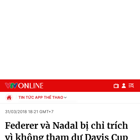
TIN TỨC APP THỂ THAO
Chính trị
31/03/2018 18:21 GMT+7
Xã hội
Federer và Nadal bị chỉ trích
Pháp luật
Chuyên mục
Kinh tế
vì không tham dự Davis Cup
Thể thao