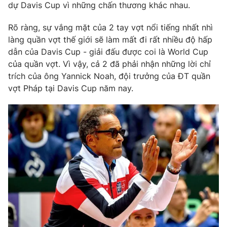
Phim VTV
dự Davis Cup vì những chấn thương khác nhau.
Giải trí
Hậu trường
Rõ ràng, sự vắng mặt của 2 tay vợt nổi tiếng nhất nhì
Điện ảnh
làng quần vợt thế giới sẽ làm mất đi rất nhiều độ hấp
Đời sống
Nhân vật
dẫn của Davis Cup - giải đấu được coi là World Cup
Âm nhạc
Du lịch
Khán giả
của quần vợt. Vì vậy, cả 2 đã phải nhận những lời chỉ
Giáo dục
Sao
trích của ông Yannick Noah, đội trưởng của ĐT quần
Làm đẹp
Giải sao mai
vợt Pháp tại Davis Cup năm nay.
Tuyển sinh
Công nghệ
Chất lượng cuộc sống
Học trực tuyến
Hitech Công nghệ tương lai
Giao lưu trực tuyến
Sản phẩm
Lịch phát sóng
Thị trường
Tư vấn
Chuyên mục khác
Emagazine
Podcast