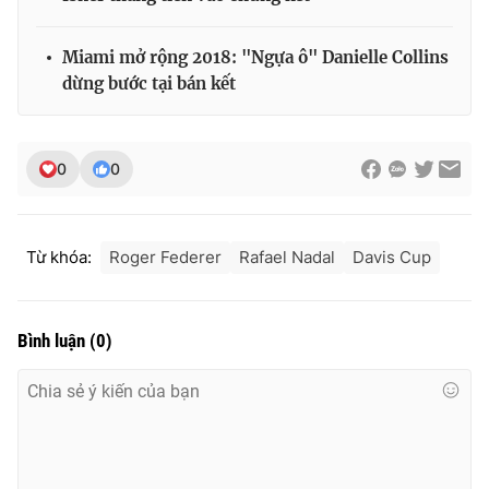
Ðiện thoại Thời báo VTV:
024.66 897 897
Email:
toasoan@vtv.vn
Miami mở rộng 2018: "Ngựa ô" Danielle Collins
Liên hệ quảng cáo:
024-7300.7108
dừng bước tại bán kết
0
0
Từ khóa:
Roger Federer
Rafael Nadal
Davis Cup
Bình luận
(
0
)
® Cấm sao chép dưới mọi hình thức nếu không có sự chấp
thuận bằng văn bản. Ghi rõ nguồn VTV.vn khi phát hành lại
thông tin từ website này.