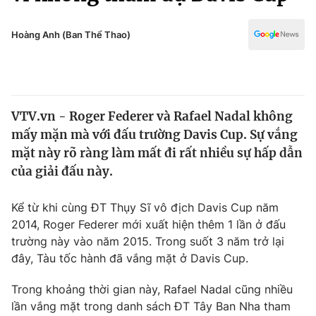
Chính trị
Truyền hình
Văn hóa - Giải trí
Hoàng Anh (Ban Thể Thao)
Xã hội
Y tế
Đời sống
Pháp luật
Công nghệ
Giáo dục
VTV.vn - Roger Federer và Rafael Nadal không
Y tế
mấy mặn mà với đấu trường Davis Cup. Sự vắng
mặt này rõ ràng làm mất đi rất nhiều sự hấp dẫn
Thế giới
của giải đấu này.
Tin tức
Kể từ khi cùng ĐT Thụy Sĩ vô địch Davis Cup năm
Kinh tế
2014, Roger Federer mới xuất hiện thêm 1 lần ở đấu
Thế giới đó đây
Tài chính
trường này vào năm 2015. Trong suốt 3 năm trở lại
Dữ liệu và đời sống
Câu chuyện quốc tế
đây, Tàu tốc hành đã vắng mặt ở Davis Cup.
Thị trường
Trong khoảng thời gian này, Rafael Nadal cũng nhiều
Truyền hình
Góc doanh nghiệp
lần vắng mặt trong danh sách ĐT Tây Ban Nha tham