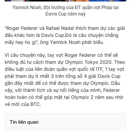
Yannick Noah, đội trưởng của ĐT quần vợt Pháp tại
Photo
Infographic
Davis Cup năm nay
Video
Shorts video
"Roger Federer và Rafael Nadal thích tham dự các giải
đấu khác hơn là Davis Cup.Đó là câu chuyện chẳng
mấy hay ho gì", ông Yannick Noah phát biểu.
VTV Money
VTV Thể thao
Vì câu chuyện này, tay vợt Roger Federer có thể sẽ
VTV Sức khoẻ
Bất động sản
không đủ tư cách tham dự Olympic Tokyo 2020. Theo
điều luật của liên đoàn quần vợt quốc tế ITF, 1 tay vợt
phải tham dự ít nhất 3 trên tổng số 4 giải Davis Cup
Thị trường 24h
Tấm lòng Việt
gần đây nhất để có thể được tham dự Olympic. Dẫu
vậy, với thành tích và sự nổi tiếng của mình, Federer
VTV4
Vươn mình bằng AI
hoàn toàn có thể góp mặt tại Olympic 2 năm sau nhờ
vé mời của BTC.
VTV9
VTV8
Tin liên quan
Liên hệ tòa soạn
English