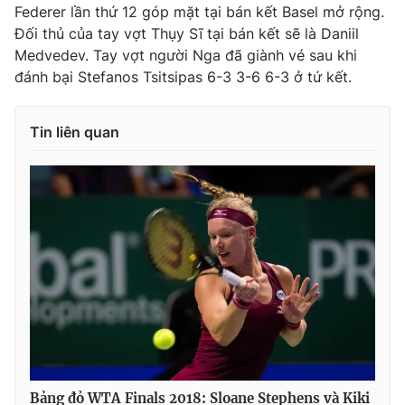
Federer lần thứ 12 góp mặt tại bán kết Basel mở rộng.
Đối thủ của tay vợt Thụy Sĩ tại bán kết sẽ là Daniil
Medvedev. Tay vợt người Nga đã giành vé sau khi
đánh bại Stefanos Tsitsipas 6-3 3-6 6-3 ở tứ kết.
THỜI BÁO VTV
Tin liên quan
Theo dõi báo trên
Cơ quan chủ quản:
Đài Truyền hình Việt Nam
Cơ quan báo chí:
Thời báo VTV
Giấy phép hoạt động báo in và báo điện tử số 483/GP-BTTTT
cấp ngày 29/12/2023
Tổng Biên tập:
Vũ Thanh Thủy
Phó Tổng Biên tập:
Nguyễn Thị Mỹ Hạnh, Phạm Quốc Thắng,
Nguyễn Trọng Ninh
Tổng đài VTV:
024.38 355 931 - 024.38 355 932
Bảng đỏ WTA Finals 2018: Sloane Stephens và Kiki