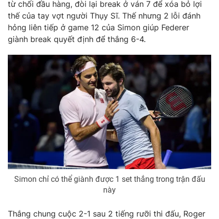
từ chối đầu hàng, đòi lại break ở ván 7 để xóa bỏ lợi
thế của tay vợt người Thụy Sĩ. Thế nhưng 2 lỗi đánh
Photo
Infographic
hỏng liên tiếp ở game 12 của Simon giúp Federer
giành break quyết định để thắng 6-4.
Video
Shorts video
VTV Money
VTV Thể thao
VTV Sức khoẻ
Bất động sản
Thị trường 24h
Tấm lòng Việt
VTV4
Vươn mình bằng AI
Simon chỉ có thể giành được 1 set thắng trong trận đấu
VTV9
VTV8
này
Thắng chung cuộc 2-1 sau 2 tiếng rưỡi thi đấu, Roger
Liên hệ tòa soạn
English