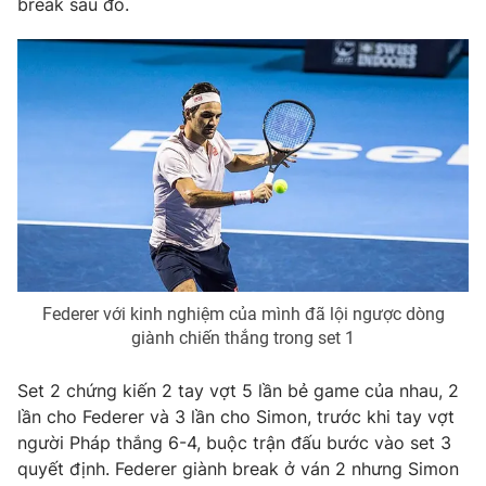
break sau đó.
Phim VTV
Giải trí
Hậu trường
Điện ảnh
Đời sống
Nhân vật
Âm nhạc
Du lịch
Khán giả
Giáo dục
Sao
Làm đẹp
Giải sao mai
Tuyển sinh
Công nghệ
Chất lượng cuộc sống
Học trực tuyến
Hitech Công nghệ tương lai
Giao lưu trực tuyến
Sản phẩm
Federer với kinh nghiệm của mình đã lội ngược dòng
Lịch phát sóng
giành chiến thắng trong set 1
Thị trường
Tư vấn
Set 2 chứng kiến 2 tay vợt 5 lần bẻ game của nhau, 2
lần cho Federer và 3 lần cho Simon, trước khi tay vợt
Chuyên mục khác
người Pháp thắng 6-4, buộc trận đấu bước vào set 3
Emagazine
Podcast
quyết định. Federer giành break ở ván 2 nhưng Simon