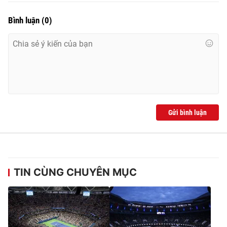
Bình luận
(
0
)
Gửi bình luận
TIN CÙNG CHUYÊN MỤC