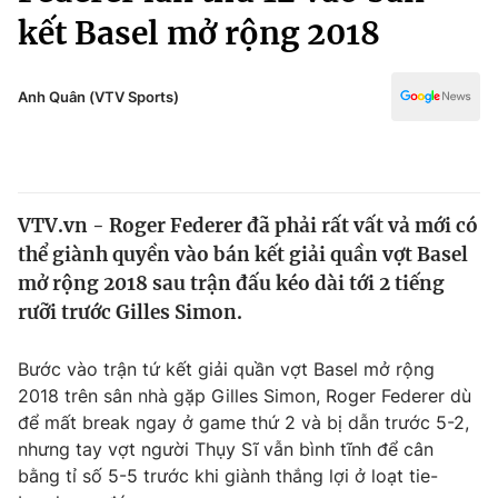
Chính trị
kết Basel mở rộng 2018
Truyền hình
Văn hóa - Giải trí
Xã hội
Y tế
Anh Quân (VTV Sports)
Đời sống
Pháp luật
Công nghệ
Giáo dục
Y tế
VTV.vn - Roger Federer đã phải rất vất vả mới có
thể giành quyền vào bán kết giải quần vợt Basel
Thế giới
mở rộng 2018 sau trận đấu kéo dài tới 2 tiếng
Tin tức
rưỡi trước Gilles Simon.
Kinh tế
Thế giới đó đây
Bước vào trận tứ kết giải quần vợt Basel mở rộng
Tài chính
Dữ liệu và đời sống
2018 trên sân nhà gặp Gilles Simon, Roger Federer dù
Câu chuyện quốc tế
Thị trường
để mất break ngay ở game thứ 2 và bị dẫn trước 5-2,
nhưng tay vợt người Thụy Sĩ vẫn bình tĩnh để cân
Truyền hình
Góc doanh nghiệp
bằng tỉ số 5-5 trước khi giành thắng lợi ở loạt tie-