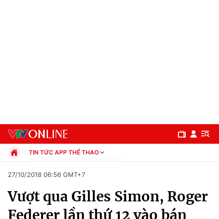
TIN TỨC APP THỂ THAO
Chính trị
27/10/2018 06:56 GMT+7
Xã hội
Vượt qua Gilles Simon, Roger
Pháp luật
Chuyên mục
Kinh tế
Federer lần thứ 12 vào bán
Thể thao