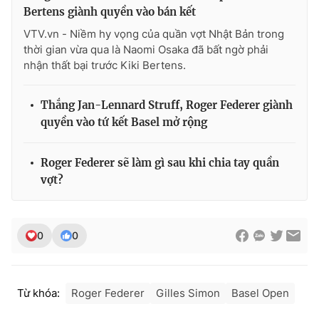
Ðiện thoại Thời báo VTV:
024.66 897 897
Bertens giành quyền vào bán kết
Email:
toasoan@vtv.vn
VTV.vn - Niềm hy vọng của quần vợt Nhật Bản trong
Liên hệ quảng cáo:
024-7300.7108
thời gian vừa qua là Naomi Osaka đã bất ngờ phải
nhận thất bại trước Kiki Bertens.
Thắng Jan-Lennard Struff, Roger Federer giành
quyền vào tứ kết Basel mở rộng
Roger Federer sẽ làm gì sau khi chia tay quần
vợt?
0
0
® Cấm sao chép dưới mọi hình thức nếu không có sự chấp
thuận bằng văn bản. Ghi rõ nguồn VTV.vn khi phát hành lại
thông tin từ website này.
Từ khóa:
Roger Federer
Gilles Simon
Basel Open