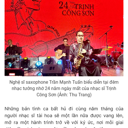
Photo
Infographic
Video
Shorts video
VTV Money
VTV Thể thao
VTV Sức khoẻ
Bất động sản
Thị trường 24h
Tấm lòng Việt
Nghệ sĩ saxophone Trần Mạnh Tuấn biểu diễn tại đêm
nhạc tưởng nhớ 24 năm ngày mất của nhạc sĩ Trịnh
VTV4
Vươn mình bằng AI
Công Sơn (Ảnh: Thu Trang)
Những bản tình ca bất hủ đi cùng năm tháng của
VTV9
VTV8
người nhạc sĩ tài hoa sẽ một lần nữa được vang lên,
mở ra một hành trình trở về với ký ức, nơi mỗi giai
Liên hệ tòa soạn
English