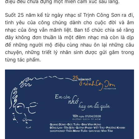
điệu đều chứa đựng một miền cảm xúc sâu lắng.
Suốt 25 năm kể từ ngày nhạc sĩ Trịnh Công Sơn ra đi,
tình yêu của công chúng dành cho cuộc đời và âm
nhạc của ông vẫn mãnh liệt. Ban tổ chức chia sẻ rằng
THỜI BÁO VTV
đây không đơn thuần là một đêm nhạc mà còn là dịp
để những người mộ điệu cùng nhau ôn lại những câu
chuyện, những triết lý nhân sinh được gửi gắm trong
từng tác phẩm.
Theo dõi báo trên
Cơ quan chủ quản:
Đài Truyền hình Việt Nam
Cơ quan báo chí:
Thời báo VTV
Giấy phép hoạt động báo in và báo điện tử số 483/GP-BTTTT
cấp ngày 29/12/2023
Tổng Biên tập:
Vũ Thanh Thủy
Phó Tổng Biên tập:
Nguyễn Thị Mỹ Hạnh, Phạm Quốc Thắng,
Nguyễn Trọng Ninh
Tổng đài VTV:
024.38 355 931 - 024.38 355 932