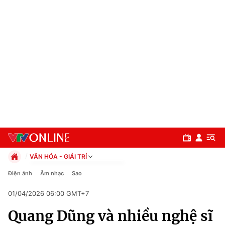
VĂN HÓA - GIẢI TRÍ
Chính trị
Điện ảnh
Âm nhạc
Sao
Xã hội
01/04/2026 06:00 GMT+7
Pháp luật
Chuyên mục
Kinh tế
Quang Dũng và nhiều nghệ sĩ
Thể thao