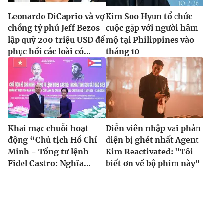
Leonardo DiCaprio và vợ
Kim Soo Hyun tổ chức
chồng tỷ phú Jeff Bezos
cuộc gặp với người hâm
lập quỹ 200 triệu USD để
mộ tại Philippines vào
phục hồi các loài có...
tháng 10
Khai mạc chuỗi hoạt
Diễn viên nhập vai phản
động “Chủ tịch Hồ Chí
diện bị ghét nhất Agent
Minh - Tổng tư lệnh
Kim Reactivated: "Tôi
Fidel Castro: Nghĩa...
biết ơn về bộ phim này"