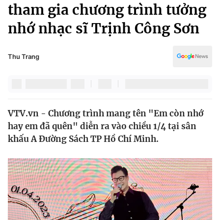
Chính trị
tham gia chương trình tưởng
Truyền hình
nhớ nhạc sĩ Trịnh Công Sơn
Văn hóa - Giải trí
Xã hội
Y tế
Đời sống
Thu Trang
Pháp luật
Công nghệ
Giáo dục
Y tế
VTV.vn - Chương trình mang tên "Em còn nhớ
Thế giới
hay em đã quên" diễn ra vào chiều 1/4 tại sân
Tin tức
khấu A Đường Sách TP Hồ Chí Minh.
Kinh tế
Thế giới đó đây
Tài chính
Dữ liệu và đời sống
Câu chuyện quốc tế
Thị trường
Truyền hình
Góc doanh nghiệp