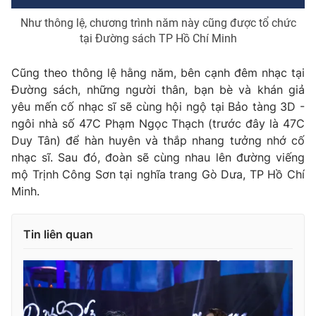
Ðiện thoại Thời báo VTV:
024.66 897 897
Như thông lệ, chương trình năm này cũng được tổ chức
Email:
toasoan@vtv.vn
tại Đường sách TP Hồ Chí Minh
Liên hệ quảng cáo:
024-7300.7108
Cũng theo thông lệ hằng năm, bên cạnh đêm nhạc tại
Đường sách, những người thân, bạn bè và khán giả
yêu mến cố nhạc sĩ sẽ cùng hội ngộ tại Bảo tàng 3D -
ngôi nhà số 47C Phạm Ngọc Thạch (trước đây là 47C
Duy Tân) để hàn huyên và thắp nhang tưởng nhớ cố
nhạc sĩ. Sau đó, đoàn sẽ cùng nhau lên đường viếng
mộ Trịnh Công Sơn tại nghĩa trang Gò Dưa, TP Hồ Chí
Minh.
Tin liên quan
® Cấm sao chép dưới mọi hình thức nếu không có sự chấp
thuận bằng văn bản. Ghi rõ nguồn VTV.vn khi phát hành lại
thông tin từ website này.