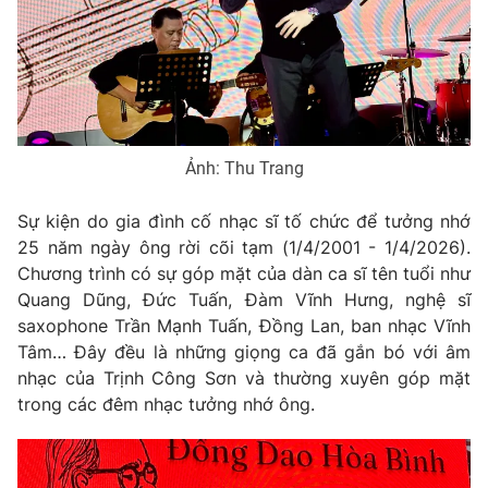
Phim VTV
Giải trí
Hậu trường
Điện ảnh
Đời sống
Nhân vật
Âm nhạc
Du lịch
Khán giả
Giáo dục
Sao
Ảnh: Thu Trang
Làm đẹp
Giải sao mai
Tuyển sinh
Công nghệ
Chất lượng cuộc sống
Sự kiện do gia đình cố nhạc sĩ tố chức để tưởng nhớ
Học trực tuyến
25 năm ngày ông rời cõi tạm (1/4/2001 - 1/4/2026).
Hitech Công nghệ tương lai
Chương trình có sự góp mặt của dàn ca sĩ tên tuổi như
Giao lưu trực tuyến
Quang Dũng, Đức Tuấn, Đàm Vĩnh Hưng, nghệ sĩ
Sản phẩm
saxophone Trần Mạnh Tuấn, Đồng Lan, ban nhạc Vĩnh
Lịch phát sóng
Thị trường
Tâm… Đây đều là những giọng ca đã gắn bó với âm
nhạc của Trịnh Công Sơn và thường xuyên góp mặt
Tư vấn
trong các đêm nhạc tưởng nhớ ông.
Chuyên mục khác
Emagazine
Podcast