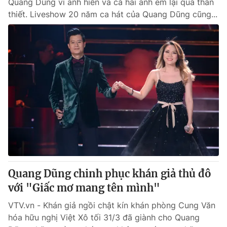
Quang Dũng vì anh hiền và cả hai anh em lại quá thân
thiết. Liveshow 20 năm ca hát của Quang Dũng cũng...
Quang Dũng chinh phục khán giả thủ đô
với "Giấc mơ mang tên mình"
VTV.vn - Khán giả ngồi chật kín khán phòng Cung Văn
hóa hữu nghị Việt Xô tối 31/3 đã giành cho Quang