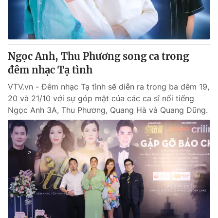
Giấy phép hoạt động báo in và báo điện tử số 483/GP-BTTTT
cấp ngày 29/12/2023
Tổng Biên tập:
Vũ Thanh Thủy
Phó Tổng Biên tập:
Nguyễn Thị Mỹ Hạnh, Phạm Quốc Thắng,
Ngọc Anh, Thu Phương song ca trong
Nguyễn Trọng Ninh
Tổng đài VTV:
đêm nhạc Tạ tình
024.38 355 931 - 024.38 355 932
Ðiện thoại Thời báo VTV:
024.66 897 897
VTV.vn - Đêm nhạc Tạ tình sẽ diễn ra trong ba đêm 19,
Email:
toasoan@vtv.vn
20 và 21/10 với sự góp mặt của các ca sĩ nổi tiếng
Liên hệ quảng cáo:
024-7300.7108
Ngọc Anh 3A, Thu Phương, Quang Hà và Quang Dũng.