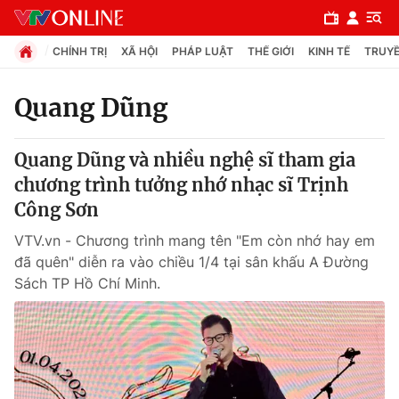
CHÍNH TRỊ
XÃ HỘI
PHÁP LUẬT
THẾ GIỚI
KINH TẾ
TRUYỀ
Quang Dũng
Chuyên mục
Quang Dũng và nhiều nghệ sĩ tham gia
Chính trị
chương trình tưởng nhớ nhạc sĩ Trịnh
Công Sơn
Xã hội
VTV.vn - Chương trình mang tên "Em còn nhớ hay em
đã quên" diễn ra vào chiều 1/4 tại sân khấu A Đường
Pháp luật
Sách TP Hồ Chí Minh.
Y tế
Thế giới