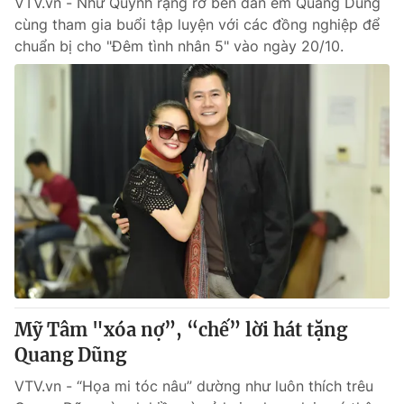
VTV.vn - Như Quỳnh rạng rỡ bên đàn em Quang Dũng
cùng tham gia buổi tập luyện với các đồng nghiệp để
chuẩn bị cho "Đêm tình nhân 5" vào ngày 20/10.
Mỹ Tâm "xóa nợ”, “chế” lời hát tặng
Quang Dũng
VTV.vn - “Họa mi tóc nâu” dường như luôn thích trêu