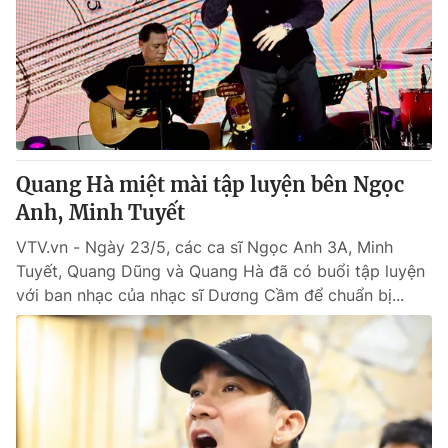
Tin tức
Kinh tế
Thế giới đó đây
Tài chính
Dữ liệu và đời sống
Câu chuyện quốc tế
Thị trường
Truyền hình
Góc doanh nghiệp
Quang Hà miệt mài tập luyện bên Ngọc
Phim VTV
Anh, Minh Tuyết
Giải trí
Hậu trường
VTV.vn - Ngày 23/5, các ca sĩ Ngọc Anh 3A, Minh
Điện ảnh
Tuyết, Quang Dũng và Quang Hà đã có buổi tập luyện
Đời sống
Nhân vật
với ban nhạc của nhạc sĩ Dương Cầm để chuẩn bị...
Âm nhạc
Du lịch
Khán giả
Giáo dục
Sao
Làm đẹp
Giải sao mai
Tuyển sinh
Công nghệ
Chất lượng cuộc sống
Học trực tuyến
Hitech Công nghệ tương lai