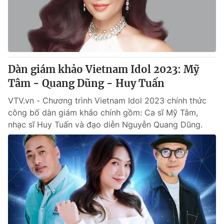
Thị trường 24h
Tấm lòng Việt
VTV4
Vươn mình bằng AI
VTV9
VTV8
Dàn giám khảo Vietnam Idol 2023: Mỹ
Tâm - Quang Dũng - Huy Tuấn
Liên hệ tòa soạn
English
VTV.vn - Chương trình Vietnam Idol 2023 chính thức
công bố dàn giám khảo chính gồm: Ca sĩ Mỹ Tâm,
nhạc sĩ Huy Tuấn và đạo diễn Nguyễn Quang Dũng.
THỜI BÁO VTV
Theo dõi báo trên
Cơ quan chủ quản:
Đài Truyền hình Việt Nam
Cơ quan báo chí:
Thời báo VTV