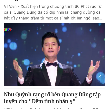
VTV.vn - Xuất hiện trong chương trình 60 Phút rực rỡ,
ca sĩ Quang Dũng đã có dịp nhìn lại chặng đường ca
hát đầy thăng trầm từ một ca sĩ hát lót lên ngôi sao...
Như Quỳnh rạng rỡ bên Quang Dũng tập
luyện cho "Đêm tình nhân 5"