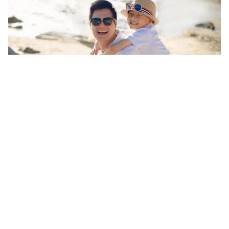
Tin mới
Video
Live
Emagazine
Trang chủ
Quang Dũng làm mới mình với âm nhạc
điện tử
VTV.vn - Chia sẻ trong cuộc trò chuyện tại VTV News,
Quang Dũng đã nói nhiều về liveshow riêng cũng như
kế hoạch sau liveshow này. Trong đó có việc thử...