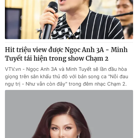
Giao lưu trực tuyến
Sản phẩm
Lịch phát sóng
Thị trường
Tư vấn
Chuyên mục khác
Hit triệu view được Ngọc Anh 3A - Minh
Emagazine
Podcast
Tuyết tái hiện trong show Chạm 2
VTV.vn - Ngọc Anh 3A và Minh Tuyết sẽ lần đầu hòa
Photo
Infographic
giọng trên sân khấu thủ đô với bản song ca "Nỗi đau
ngự trị - Như vẫn còn đây" trong đêm nhạc Chạm 2.
Video
Shorts video
VTV Money
VTV Thể thao
VTV Sức khoẻ
Bất động sản