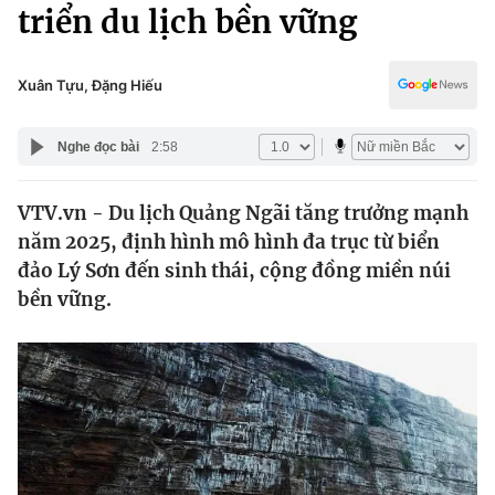
Chính trị
triển du lịch bền vững
Truyền hình
Văn hóa - Giải trí
Xã hội
Y tế
Xuân Tựu, Đặng Hiếu
Đời sống
Pháp luật
Công nghệ
Nghe đọc bài
2:58
Giáo dục
Y tế
VTV.vn - Du lịch Quảng Ngãi tăng trưởng mạnh
năm 2025, định hình mô hình đa trục từ biển
Thế giới
đảo Lý Sơn đến sinh thái, cộng đồng miền núi
bền vững.
Tin tức
Kinh tế
Thế giới đó đây
Tài chính
Dữ liệu và đời sống
Câu chuyện quốc tế
Thị trường
Truyền hình
Góc doanh nghiệp