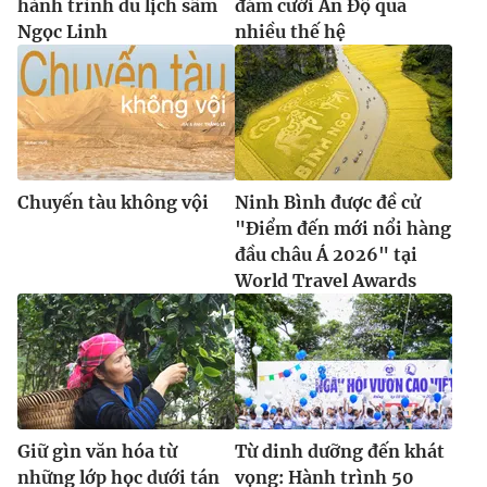
hành trình du lịch sâm
đám cưới Ấn Độ qua
Ngọc Linh
nhiều thế hệ
Chuyến tàu không vội
Ninh Bình được đề cử
"Điểm đến mới nổi hàng
đầu châu Á 2026" tại
World Travel Awards
Giữ gìn văn hóa từ
Từ dinh dưỡng đến khát
những lớp học dưới tán
vọng: Hành trình 50