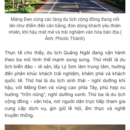
Ðiện thoại Thời báo VTV:
024.66 897 897
Email:
toasoan@vtv.vn
Măng Đen cùng các làng du lịch cộng đồng đang nổi
Liên hệ quảng cáo:
024-7300.7108
lên như điểm đến cân bằng, đón dòng khách yêu thiên
nhiên, khí hậu mát mẻ và trải nghiệm văn hóa bản địa.(
Ảnh: Phước Thành)
Thực tế cho thấy, du lịch Quảng Ngãi đang vận hành
theo ba mô hình thế mạnh song song. Thứ nhất là du
lịch biển đảo - di sản, lấy Lý Sơn làm trung tâm, hướng
đến phân khúc khách trải nghiệm, khám phá và khách
quốc tế. Thứ hai là du lịch sinh thái - nghỉ dưỡng khí
hậu, với Măng Đen và vùng cao phía Tây, phù hợp xu
hướng "trốn nóng", nghỉ dưỡng xanh. Thứ ba là du lịch
cộng đồng - văn hóa, nơi người dân trực tiếp tham gia
® Cấm sao chép dưới mọi hình thức nếu không có sự chấp
thuận bằng văn bản. Ghi rõ nguồn VTV.vn khi phát hành lại
cung cấp dịch vụ, gìn giữ lễ hội, ẩm thực và nghề
thông tin từ website này.
truyền thống.