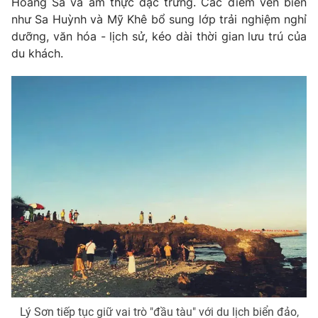
Hoàng Sa và ẩm thực đặc trưng. Các điểm ven biển
như Sa Huỳnh và Mỹ Khê bổ sung lớp trải nghiệm nghỉ
Photo
Infographic
dưỡng, văn hóa - lịch sử, kéo dài thời gian lưu trú của
du khách.
Video
Shorts video
VTV Money
VTV Thể thao
VTV Sức khoẻ
Bất động sản
Thị trường 24h
Tấm lòng Việt
VTV4
Vươn mình bằng AI
VTV9
VTV8
Liên hệ tòa soạn
English
Lý Sơn tiếp tục giữ vai trò "đầu tàu" với du lịch biển đảo,