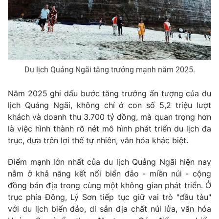
Phim VTV
Giải trí
Hậu trường
Điện ảnh
Đời sống
Nhân vật
Âm nhạc
Du lịch
Khán giả
Giáo dục
Sao
Du lịch Quảng Ngãi tăng trưởng mạnh năm 2025.
Làm đẹp
Giải sao mai
Tuyển sinh
Năm 2025 ghi dấu bước tăng trưởng ấn tượng của du
Công nghệ
Chất lượng cuộc sống
lịch Quảng Ngãi, không chỉ ở con số 5,2 triệu lượt
Học trực tuyến
Hitech Công nghệ tương lai
khách và doanh thu 3.700 tỷ đồng, mà quan trọng hơn
Giao lưu trực tuyến
là việc hình thành rõ nét mô hình phát triển du lịch đa
Sản phẩm
trục, dựa trên lợi thế tự nhiên, văn hóa khác biệt.
Lịch phát sóng
Thị trường
Điểm mạnh lớn nhất của du lịch Quảng Ngãi hiện nay
nằm ở khả năng kết nối biển đảo - miền núi - cộng
Tư vấn
đồng bản địa trong cùng một không gian phát triển. Ở
Chuyên mục khác
trục phía Đông, Lý Sơn tiếp tục giữ vai trò "đầu tàu"
Emagazine
Podcast
với du lịch biển đảo, di sản địa chất núi lửa, văn hóa