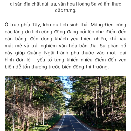
di sản địa chất núi lửa, văn hóa Hoàng Sa và ẩm thực
đặc trưng.
Ở trục phía Tây, khu du lịch sinh thái Măng Đen cùng
THỜI BÁO VTV
các làng du lịch cộng đồng đang nổi lên như điểm đến
cân bằng, đón dòng khách yêu thiên nhiên, khí hậu
mát mẻ và trải nghiệm văn hóa bản địa. Sự phân bổ
này giúp Quảng Ngãi tránh phụ thuộc vào một loại
Theo dõi báo trên
hình đơn lẻ - yếu tố từng khiến nhiều điểm đến ven
biển dễ tổn thương trước biến động thị trường.
Cơ quan chủ quản:
Đài Truyền hình Việt Nam
Cơ quan báo chí:
Thời báo VTV
Giấy phép hoạt động báo in và báo điện tử số 483/GP-BTTTT
cấp ngày 29/12/2023
Tổng Biên tập:
Vũ Thanh Thủy
Phó Tổng Biên tập:
Nguyễn Thị Mỹ Hạnh, Phạm Quốc Thắng,
Nguyễn Trọng Ninh
Tổng đài VTV:
024.38 355 931 - 024.38 355 932