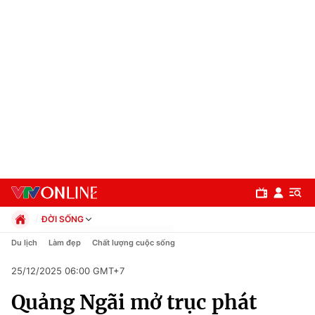
ĐỜI SỐNG
Chính trị
Du lịch
Làm đẹp
Chất lượng cuộc sống
Xã hội
25/12/2025 06:00 GMT+7
Pháp luật
Chuyên mục
Kinh tế
Quảng Ngãi mở trục phát
Thể thao