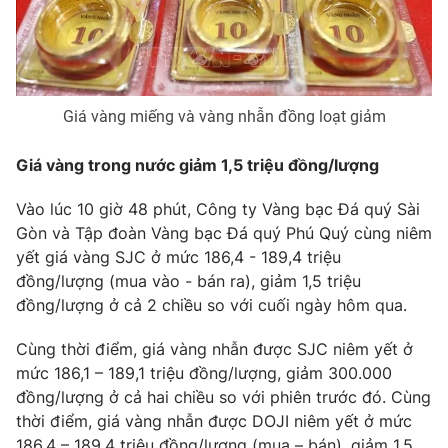
Phim VTV
Giải trí
Hậu trường
Điện ảnh
Đời sống
Nhân vật
Âm nhạc
Giá vàng miếng và vàng nhẫn đồng loạt giảm
Du lịch
Khán giả
Giáo dục
Sao
Làm đẹp
Giải sao mai
Giá vàng trong nước giảm 1,5 triệu đồng/lượng
Tuyển sinh
Công nghệ
Chất lượng cuộc sống
Vào lúc 10 giờ 48 phút, Công ty Vàng bạc Đá quý Sài
Học trực tuyến
Gòn và Tập đoàn Vàng bạc Đá quý Phú Quý cùng niêm
Hitech Công nghệ tương lai
Giao lưu trực tuyến
yết giá vàng SJC ở mức 186,4 - 189,4 triệu
Sản phẩm
đồng/lượng (mua vào - bán ra), giảm 1,5 triệu
đồng/lượng ở cả 2 chiều so với cuối ngày hôm qua.
Lịch phát sóng
Thị trường
Cùng thời điểm, giá vàng nhẫn được SJC niêm yết ở
Tư vấn
mức 186,1 – 189,1 triệu đồng/lượng, giảm 300.000
Chuyên mục khác
đồng/lượng ở cả hai chiều so với phiên trước đó. Cùng
thời điểm, giá vàng nhẫn được DOJI niêm yết ở mức
Emagazine
Podcast
186,4 – 189,4 triệu đồng/lượng (mua – bán), giảm 1,5