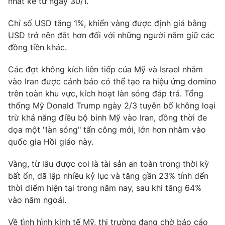
nhất kể từ ngày 30/1.
Email:
toasoan@vtv.vn
Liên hệ quảng cáo:
024-7300.7108
Chỉ số USD tăng 1%, khiến vàng được định giá bằng
USD trở nên đắt hơn đối với những người nắm giữ các
đồng tiền khác.
Các đợt không kích liên tiếp của Mỹ và Israel nhằm
vào Iran được cảnh báo có thể tạo ra hiệu ứng domino
trên toàn khu vực, kích hoạt làn sóng đáp trả. Tổng
thống Mỹ Donald Trump ngày 2/3 tuyên bố không loại
trừ khả năng điều bộ binh Mỹ vào Iran, đồng thời đe
dọa một "làn sóng" tấn công mới, lớn hơn nhằm vào
quốc gia Hồi giáo này.
® Cấm sao chép dưới mọi hình thức nếu không có sự chấp
Vàng, từ lâu được coi là tài sản an toàn trong thời kỳ
thuận bằng văn bản. Ghi rõ nguồn VTV.vn khi phát hành lại
bất ổn, đã lập nhiều kỷ lục và tăng gần 23% tính đến
thông tin từ website này.
thời điểm hiện tại trong năm nay, sau khi tăng 64%
vào năm ngoái.
Về tình hình kinh tế Mỹ, thị trường đang chờ báo cáo