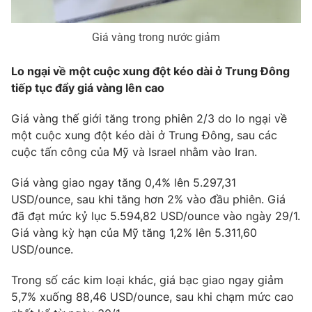
Giá vàng trong nước giảm
THỜI BÁO VTV
Lo ngại về một cuộc xung đột kéo dài ở Trung Đông
tiếp tục đẩy giá vàng lên cao
Theo dõi báo trên
Giá vàng thế giới tăng trong phiên 2/3 do lo ngại về
một cuộc xung đột kéo dài ở Trung Đông, sau các
Cơ quan chủ quản:
Đài Truyền hình Việt Nam
cuộc tấn công của Mỹ và Israel nhằm vào Iran.
Cơ quan báo chí:
Thời báo VTV
Giá vàng giao ngay tăng 0,4% lên 5.297,31
Giấy phép hoạt động báo in và báo điện tử số 483/GP-BTTTT
USD/ounce, sau khi tăng hơn 2% vào đầu phiên. Giá
cấp ngày 29/12/2023
đã đạt mức kỷ lục 5.594,82 USD/ounce vào ngày 29/1.
Tổng Biên tập:
Vũ Thanh Thủy
Giá vàng kỳ hạn của Mỹ tăng 1,2% lên 5.311,60
Phó Tổng Biên tập:
Nguyễn Thị Mỹ Hạnh, Phạm Quốc Thắng,
USD/ounce.
Nguyễn Trọng Ninh
Tổng đài VTV:
024.38 355 931 - 024.38 355 932
Trong số các kim loại khác, giá bạc giao ngay giảm
Ðiện thoại Thời báo VTV:
024.66 897 897
5,7% xuống 88,46 USD/ounce, sau khi chạm mức cao