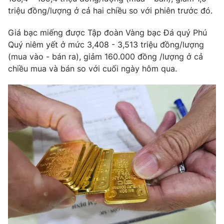
triệu đồng/lượng ở cả hai chiều so với phiên trước đó.
Photo
Infographic
Giá bạc miếng được Tập đoàn Vàng bạc Đá quý Phú
Quý niêm yết ở mức 3,408 - 3,513 triệu đồng/lượng
Video
Shorts video
(mua vào - bán ra), giảm 160.000 đồng /lượng ở cả
chiều mua và bán so với cuối ngày hôm qua.
VTV Money
VTV Thể thao
VTV Sức khoẻ
Bất động sản
Thị trường 24h
Tấm lòng Việt
VTV4
Vươn mình bằng AI
VTV9
VTV8
Liên hệ tòa soạn
English