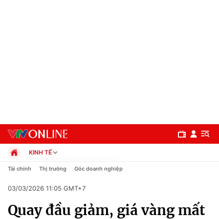
KINH TẾ
Chính trị
Tài chính
Thị trường
Góc doanh nghiệp
Xã hội
03/03/2026 11:05 GMT+7
Pháp luật
Chuyên mục
Kinh tế
Quay đầu giảm, giá vàng mất
Thể thao