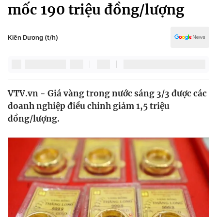
Chính trị
mốc 190 triệu đồng/lượng
Truyền hình
Văn hóa - Giải trí
Xã hội
Y tế
Kiên Dương (t/h)
Đời sống
Pháp luật
Công nghệ
Giáo dục
Y tế
VTV.vn - Giá vàng trong nước sáng 3/3 được các
doanh nghiệp điều chỉnh giảm 1,5 triệu
Thế giới
đồng/lượng.
Tin tức
Kinh tế
Thế giới đó đây
Tài chính
Dữ liệu và đời sống
Câu chuyện quốc tế
Thị trường
Truyền hình
Góc doanh nghiệp