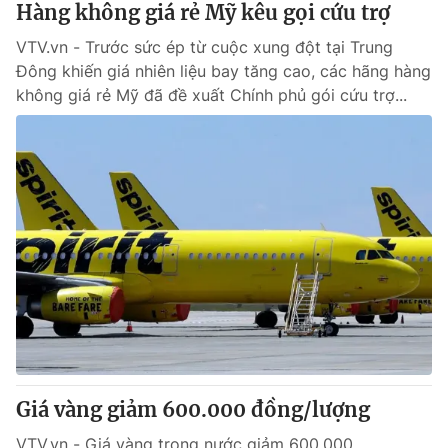
Hàng không giá rẻ Mỹ kêu gọi cứu trợ
VTV.vn - Trước sức ép từ cuộc xung đột tại Trung
® Cấm sao chép dưới mọi hình thức nếu không có sự chấp
Đông khiến giá nhiên liệu bay tăng cao, các hãng hàng
thuận bằng văn bản. Ghi rõ nguồn VTV.vn khi phát hành lại
không giá rẻ Mỹ đã đề xuất Chính phủ gói cứu trợ...
thông tin từ website này.
Giá vàng giảm 600.000 đồng/lượng
VTV.vn - Giá vàng trong nước giảm 600.000