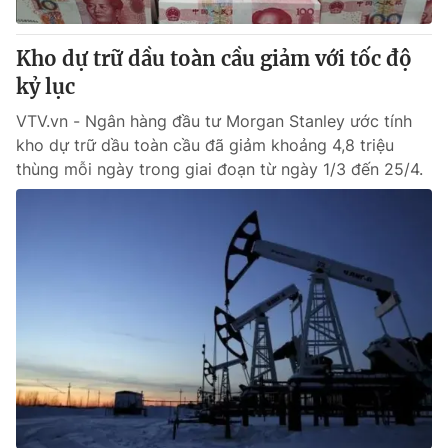
Thị trường 24h
Tấm lòng Việt
Kho dự trữ dầu toàn cầu giảm với tốc độ
VTV4
Vươn mình bằng AI
kỷ lục
VTV.vn - Ngân hàng đầu tư Morgan Stanley ước tính
VTV9
VTV8
kho dự trữ dầu toàn cầu đã giảm khoảng 4,8 triệu
thùng mỗi ngày trong giai đoạn từ ngày 1/3 đến 25/4.
Liên hệ tòa soạn
English
THỜI BÁO VTV
Theo dõi báo trên
Cơ quan chủ quản:
Đài Truyền hình Việt Nam
Cơ quan báo chí:
Thời báo VTV