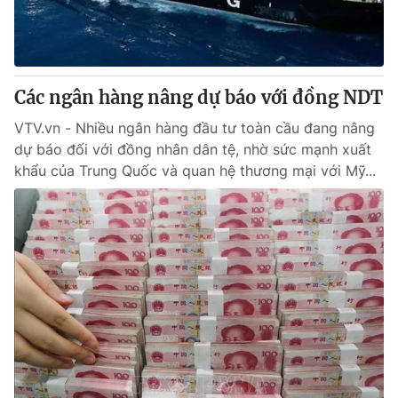
Giao lưu trực tuyến
Sản phẩm
Lịch phát sóng
Thị trường
Tư vấn
Các ngân hàng nâng dự báo với đồng NDT
Chuyên mục khác
VTV.vn - Nhiều ngân hàng đầu tư toàn cầu đang nâng
Emagazine
dự báo đối với đồng nhân dân tệ, nhờ sức mạnh xuất
Podcast
khẩu của Trung Quốc và quan hệ thương mại với Mỹ...
Photo
Infographic
Video
Shorts video
VTV Money
VTV Thể thao
VTV Sức khoẻ
Bất động sản