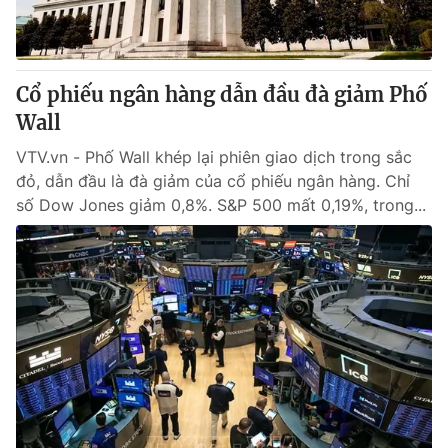
Cổ phiếu ngân hàng dẫn đầu đà giảm Phố
Wall
VTV.vn - Phố Wall khép lại phiên giao dịch trong sắc
đỏ, dẫn đầu là đà giảm của cổ phiếu ngân hàng. Chỉ
số Dow Jones giảm 0,8%. S&P 500 mất 0,19%, trong...