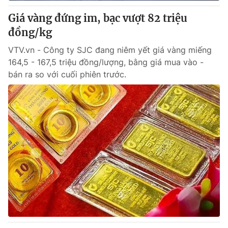
Giấy phép hoạt động báo in và báo điện tử số 483/GP-BTTTT
Giá vàng đứng im, bạc vượt 82 triệu
cấp ngày 29/12/2023
đồng/kg
Tổng Biên tập:
Vũ Thanh Thủy
Phó Tổng Biên tập:
Nguyễn Thị Mỹ Hạnh, Phạm Quốc Thắng,
VTV.vn - Công ty SJC đang niêm yết giá vàng miếng
Nguyễn Trọng Ninh
164,5 - 167,5 triệu đồng/lượng, bằng giá mua vào -
Tổng đài VTV:
024.38 355 931 - 024.38 355 932
bán ra so với cuối phiên trước.
Ðiện thoại Thời báo VTV:
024.66 897 897
Email:
toasoan@vtv.vn
Liên hệ quảng cáo:
024-7300.7108