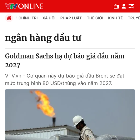
CHÍNH TRỊ
XÃ HỘI
PHÁP LUẬT
THẾ GIỚI
KINH TẾ
TRUYỀ
ngân hàng đầu tư
Chuyên mục
Goldman Sachs hạ dự báo giá dầu năm
Chính trị
2027
VTV.vn - Cơ quan này dự báo giá dầu Brent sẽ đạt
Xã hội
mức trung bình 80 USD/thùng vào năm 2027.
Pháp luật
Y tế
Thế giới