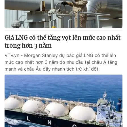
Tin tức
Kinh tế
Thế giới đó đây
Tài chính
Dữ liệu và đời sống
Câu chuyện quốc tế
Thị trường
Giá LNG có thể tăng vọt lên mức cao nhất
Truyền hình
trong hơn 3 năm
Góc doanh nghiệp
VTV.vn - Morgan Stanley dự báo giá LNG có thể lên
Phim VTV
Giải trí
mức cao nhất hơn 3 năm do nhu cầu tại châu Á tăng
Hậu trường
mạnh và châu Âu đẩy nhanh tích trữ khí đốt.
Điện ảnh
Đời sống
Nhân vật
Âm nhạc
Du lịch
Khán giả
Giáo dục
Sao
Làm đẹp
Giải sao mai
Tuyển sinh
Công nghệ
Chất lượng cuộc sống
Học trực tuyến
Hitech Công nghệ tương lai