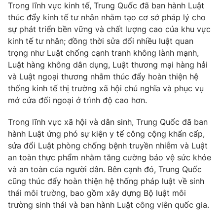
Trong lĩnh vực kinh tế, Trung Quốc đã ban hành Luật
thúc đẩy kinh tế tư nhân nhằm tạo cơ sở pháp lý cho
sự phát triển bền vững và chất lượng cao của khu vực
kinh tế tư nhân; đồng thời sửa đổi nhiều luật quan
THỜI BÁO VTV
trọng như Luật chống cạnh tranh không lành mạnh,
Luật hàng không dân dụng, Luật thương mại hàng hải
và Luật ngoại thương nhằm thúc đẩy hoàn thiện hệ
Theo dõi báo trên
thống kinh tế thị trường xã hội chủ nghĩa và phục vụ
mở cửa đối ngoại ở trình độ cao hơn.
Cơ quan chủ quản:
Đài Truyền hình Việt Nam
Cơ quan báo chí:
Thời báo VTV
Trong lĩnh vực xã hội và dân sinh, Trung Quốc đã ban
Giấy phép hoạt động báo in và báo điện tử số 483/GP-BTTTT
hành Luật ứng phó sự kiện y tế công cộng khẩn cấp,
cấp ngày 29/12/2023
sửa đổi Luật phòng chống bệnh truyền nhiễm và Luật
Tổng Biên tập:
Vũ Thanh Thủy
an toàn thực phẩm nhằm tăng cường bảo vệ sức khỏe
và an toàn của người dân. Bên cạnh đó, Trung Quốc
Phó Tổng Biên tập:
Nguyễn Thị Mỹ Hạnh, Phạm Quốc Thắng,
cũng thúc đẩy hoàn thiện hệ thống pháp luật về sinh
Nguyễn Trọng Ninh
thái môi trường, bao gồm xây dựng Bộ luật môi
Tổng đài VTV:
024.38 355 931 - 024.38 355 932
trường sinh thái và ban hành Luật công viên quốc gia.
Ðiện thoại Thời báo VTV:
024.66 897 897