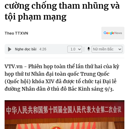
Chính trị
cường chống tham nhũng và
Truyền hình
tội phạm mạng
Văn hóa - Giải trí
Xã hội
Y tế
Đời sống
Theo TTXVN
Pháp luật
Công nghệ
Giáo dục
Nghe đọc bài
4:26
Y tế
VTV.vn - Phiên họp toàn thể lần thứ hai của kỳ
Thế giới
họp thứ tư Nhân đại toàn quốc Trung Quốc
Tin tức
(Quốc hội) khóa XIV đã được tổ chức tại Đại lễ
Kinh tế
đường Nhân dân ở thủ đô Bắc Kinh sáng 9/3.
Thế giới đó đây
Tài chính
Dữ liệu và đời sống
Câu chuyện quốc tế
Thị trường
Truyền hình
Góc doanh nghiệp