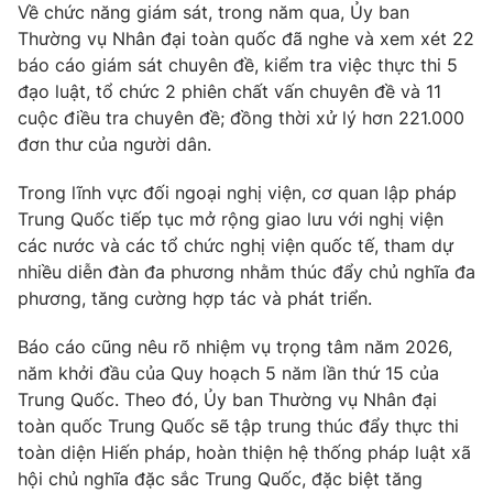
Email:
toasoan@vtv.vn
Về chức năng giám sát, trong năm qua, Ủy ban
Liên hệ quảng cáo:
024-7300.7108
Thường vụ Nhân đại toàn quốc đã nghe và xem xét 22
báo cáo giám sát chuyên đề, kiểm tra việc thực thi 5
đạo luật, tổ chức 2 phiên chất vấn chuyên đề và 11
cuộc điều tra chuyên đề; đồng thời xử lý hơn 221.000
đơn thư của người dân.
Trong lĩnh vực đối ngoại nghị viện, cơ quan lập pháp
Trung Quốc tiếp tục mở rộng giao lưu với nghị viện
các nước và các tổ chức nghị viện quốc tế, tham dự
nhiều diễn đàn đa phương nhằm thúc đẩy chủ nghĩa đa
phương, tăng cường hợp tác và phát triển.
® Cấm sao chép dưới mọi hình thức nếu không có sự chấp
Báo cáo cũng nêu rõ nhiệm vụ trọng tâm năm 2026,
thuận bằng văn bản. Ghi rõ nguồn VTV.vn khi phát hành lại
năm khởi đầu của Quy hoạch 5 năm lần thứ 15 của
thông tin từ website này.
Trung Quốc. Theo đó, Ủy ban Thường vụ Nhân đại
toàn quốc Trung Quốc sẽ tập trung thúc đẩy thực thi
toàn diện Hiến pháp, hoàn thiện hệ thống pháp luật xã
hội chủ nghĩa đặc sắc Trung Quốc, đặc biệt tăng