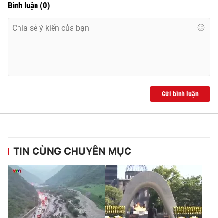
Bình luận
(
0
)
Gửi bình luận
TIN CÙNG CHUYÊN MỤC