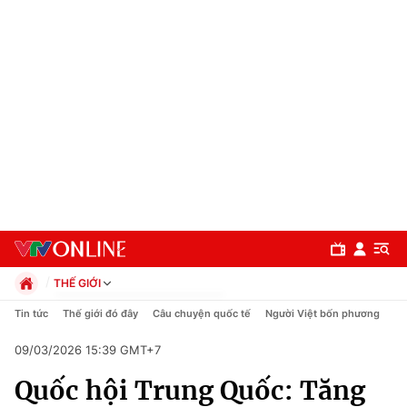
THẾ GIỚI
Chính trị
Tin tức
Thế giới đó đây
Câu chuyện quốc tế
Người Việt bốn phương
Xã hội
09/03/2026 15:39 GMT+7
Pháp luật
Chuyên mục
Kinh tế
Quốc hội Trung Quốc: Tăng
Thể thao