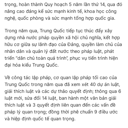
trọng, hoàn thành Quy hoạch 5 năm lần thứ 14, qua đó
Photo
Infographic
nâng cao đáng kể sức mạnh kinh tế, khoa học công
nghệ, quốc phòng và sức mạnh tổng hợp quốc gia.
Video
Shorts video
Trong năm qua, Trung Quốc tiếp tục thúc đẩy xây
dựng nhà nước pháp quyền xã hội chủ nghĩa, kết hợp
VTV Money
VTV Thể thao
hữu cơ giữa sự lãnh đạo của Đảng, quyền làm chủ của
nhân dân và quản lý đất nước theo pháp luật, phát
triển “dân chủ toàn quá trình”, phục vụ tiến trình hiện
VTV Sức khoẻ
Bất động sản
đại hóa kiểu Trung Quốc.
Thị trường 24h
Tấm lòng Việt
Về công tác lập pháp, cơ quan lập pháp tối cao của
Trung Quốc trong năm qua đã xem xét 40 dự án luật,
giải thích luật và các dự thảo quyết định; thông qua 6
VTV4
Vươn mình bằng AI
luật mới, sửa đổi 14 luật, ban hành một văn bản giải
thích luật và 3 quyết định liên quan đến các vấn đề
VTV9
VTV8
pháp lý quan trọng; đồng thời phê chuẩn 9 điều ước
và hiệp định quốc tế quan trọng.
Liên hệ tòa soạn
English