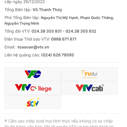
cấp ngày 29/12/2023
Tổng Biên tập:
Vũ Thanh Thủy
Phó Tổng Biên tập:
Nguyễn Thị Mỹ Hạnh, Phạm Quốc Thắng,
Nguyễn Trọng Ninh
Tổng đài VTV:
024.38 355 931 - 024.38 355 932
Ðiện thoại Thời báo VTV:
0988 671 671
Email:
toasoan@vtv.vn
Liên hệ quảng cáo:
(024) 626 79595
® Cấm sao chép dưới mọi hình thức nếu không có sự chấp
thuận bằng văn bản. Ghi rõ nguồn VTV.vn khi phát hành lại