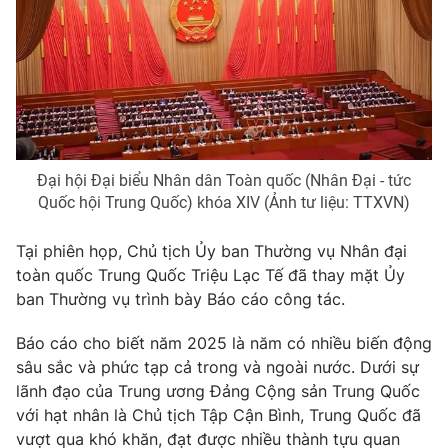
Phim VTV
Giải trí
Hậu trường
Điện ảnh
Đời sống
Nhân vật
Âm nhạc
Du lịch
Khán giả
Giáo dục
Sao
Làm đẹp
Giải sao mai
Tuyển sinh
Đại hội Đại biểu Nhân dân Toàn quốc (Nhân Đại - tức
Công nghệ
Chất lượng cuộc sống
Quốc hội Trung Quốc) khóa XIV (Ảnh tư liệu: TTXVN)
Học trực tuyến
Hitech Công nghệ tương lai
Tại phiên họp, Chủ tịch Ủy ban Thường vụ Nhân đại
Giao lưu trực tuyến
toàn quốc Trung Quốc Triệu Lạc Tế đã thay mặt Ủy
Sản phẩm
ban Thường vụ trình bày Báo cáo công tác.
Lịch phát sóng
Thị trường
Báo cáo cho biết năm 2025 là năm có nhiều biến động
Tư vấn
sâu sắc và phức tạp cả trong và ngoài nước. Dưới sự
Chuyên mục khác
lãnh đạo của Trung ương Đảng Cộng sản Trung Quốc
với hạt nhân là Chủ tịch Tập Cận Bình, Trung Quốc đã
Emagazine
Podcast
vượt qua khó khăn, đạt được nhiều thành tựu quan