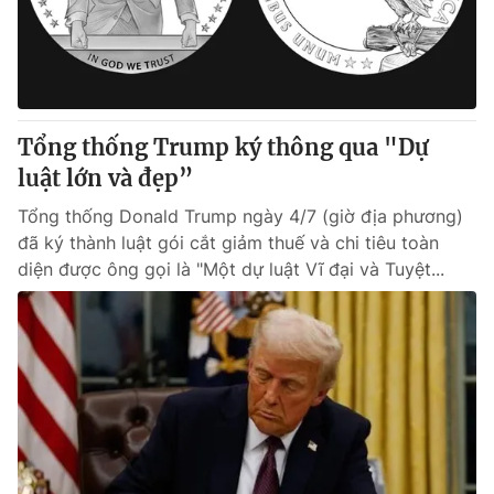
Giao lưu trực tuyến
Sản phẩm
Lịch phát sóng
Thị trường
Tư vấn
Tổng thống Trump ký thông qua "Dự
Chuyên mục khác
luật lớn và đẹp”
Emagazine
Podcast
Tổng thống Donald Trump ngày 4/7 (giờ địa phương)
đã ký thành luật gói cắt giảm thuế và chi tiêu toàn
Photo
Infographic
diện được ông gọi là "Một dự luật Vĩ đại và Tuyệt...
Video
Shorts video
VTV Money
VTV Thể thao
VTV Sức khoẻ
Bất động sản