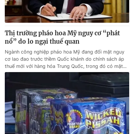
Thị trường 24h
Tấm lòng Việt
VTV4
Vươn mình bằng AI
Thị trường pháo hoa Mỹ nguy cơ “phát
VTV9
VTV8
nổ” do lo ngại thuế quan
Ngành công nghiệp pháo hoa Mỹ đang đối mặt nguy
Liên hệ tòa soạn
English
cơ lao đao trước thềm Quốc khánh do chính sách áp
thuế mới với hàng hóa Trung Quốc, trong đó có mặt...
THỜI BÁO VTV
Theo dõi báo trên
Cơ quan chủ quản:
Đài Truyền hình Việt Nam
Cơ quan báo chí:
Thời báo VTV