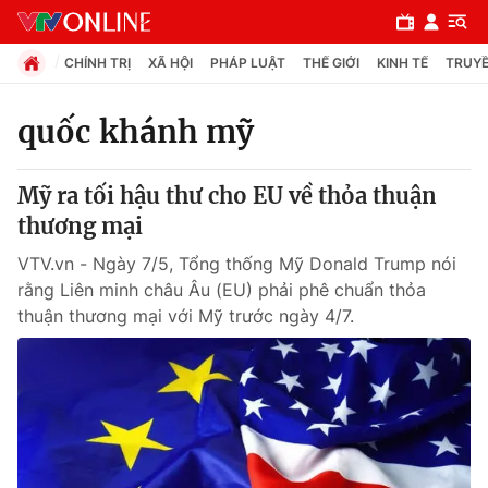
CHÍNH TRỊ
XÃ HỘI
PHÁP LUẬT
THẾ GIỚI
KINH TẾ
TRUYỀ
quốc khánh mỹ
Chuyên mục
Mỹ ra tối hậu thư cho EU về thỏa thuận
Chính trị
thương mại
VTV.vn - Ngày 7/5, Tổng thống Mỹ Donald Trump nói
Xã hội
rằng Liên minh châu Âu (EU) phải phê chuẩn thỏa
thuận thương mại với Mỹ trước ngày 4/7.
Pháp luật
Y tế
Thế giới