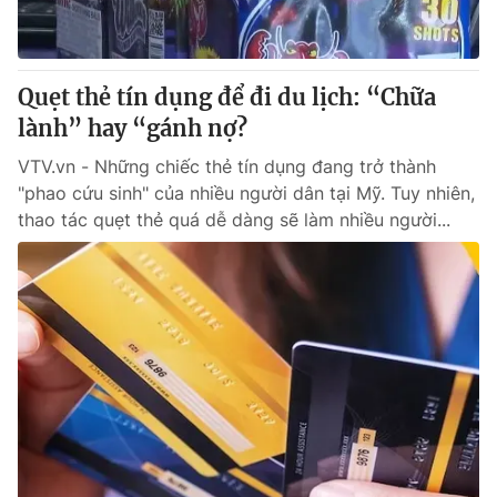
Giấy phép hoạt động báo in và báo điện tử số 483/GP-BTTTT
cấp ngày 29/12/2023
Tổng Biên tập:
Vũ Thanh Thủy
Quẹt thẻ tín dụng để đi du lịch: “Chữa
Phó Tổng Biên tập:
Nguyễn Thị Mỹ Hạnh, Phạm Quốc Thắng,
lành” hay “gánh nợ?
Nguyễn Trọng Ninh
Tổng đài VTV:
024.38 355 931 - 024.38 355 932
VTV.vn - Những chiếc thẻ tín dụng đang trở thành
Ðiện thoại Thời báo VTV:
024.66 897 897
"phao cứu sinh" của nhiều người dân tại Mỹ. Tuy nhiên,
Email:
toasoan@vtv.vn
thao tác quẹt thẻ quá dễ dàng sẽ làm nhiều người...
Liên hệ quảng cáo:
024-7300.7108