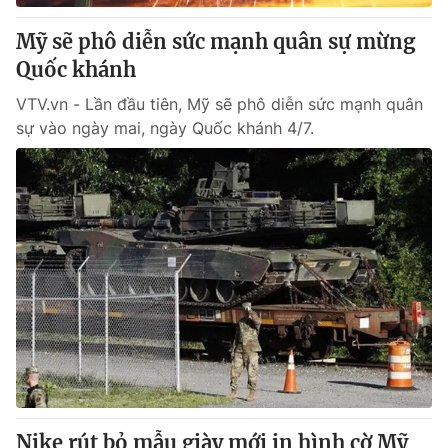
Mỹ sẽ phô diễn sức mạnh quân sự mừng
Quốc khánh
VTV.vn - Lần đầu tiên, Mỹ sẽ phô diễn sức mạnh quân
sự vào ngày mai, ngày Quốc khánh 4/7.
Nike rút bỏ mẫu giày mới in hình cờ Mỹ