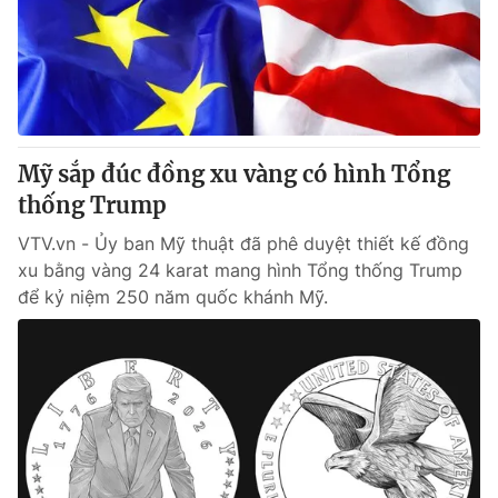
Tin tức
Kinh tế
Thế giới đó đây
Tài chính
Dữ liệu và đời sống
Câu chuyện quốc tế
Thị trường
Mỹ sắp đúc đồng xu vàng có hình Tổng
Truyền hình
Góc doanh nghiệp
thống Trump
Phim VTV
Giải trí
VTV.vn - Ủy ban Mỹ thuật đã phê duyệt thiết kế đồng
Hậu trường
xu bằng vàng 24 karat mang hình Tổng thống Trump
Điện ảnh
để kỷ niệm 250 năm quốc khánh Mỹ.
Đời sống
Nhân vật
Âm nhạc
Du lịch
Khán giả
Giáo dục
Sao
Làm đẹp
Giải sao mai
Tuyển sinh
Công nghệ
Chất lượng cuộc sống
Học trực tuyến
Hitech Công nghệ tương lai