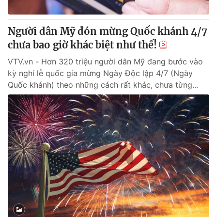
® Cấm sao chép dưới mọi hình thức nếu không có sự chấp
Người dân Mỹ đón mừng Quốc khánh 4/7
thuận bằng văn bản. Ghi rõ nguồn VTV.vn khi phát hành lại
chưa bao giờ khác biệt như thế!
thông tin từ website này.
VTV.vn - Hơn 320 triệu người dân Mỹ đang bước vào
kỳ nghỉ lễ quốc gia mừng Ngày Độc lập 4/7 (Ngày
Quốc khánh) theo những cách rất khác, chưa từng...