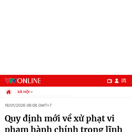
XÃ HỘI
Chính trị
16/01/2026 06:06 GMT+7
Xã hội
Quy định mới về xử phạt vi
Pháp luật
Chuyên mục
Kinh tế
phạm hành chính trong lĩnh
Thể thao