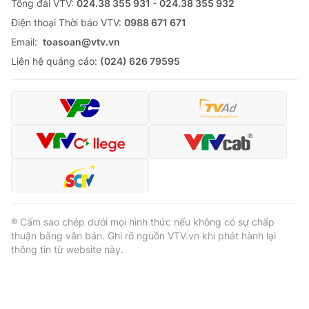
Tổng đài VTV:
024.38 355 931 - 024.38 355 932
Ðiện thoại Thời báo VTV:
0988 671 671
Email:
toasoan@vtv.vn
Liên hệ quảng cáo:
(024) 626 79595
® Cấm sao chép dưới mọi hình thức nếu không có sự chấp
thuận bằng văn bản. Ghi rõ nguồn VTV.vn khi phát hành lại
thông tin từ website này.