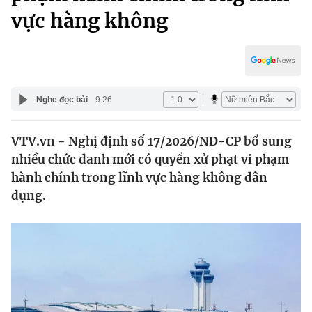
Chính trị
vực hàng không
Truyền hình
Văn hóa - Giải trí
Xã hội
Y tế
Đời sống
Pháp luật
Công nghệ
Nghe đọc bài
9:26
Giáo dục
Y tế
VTV.vn - Nghị định số 17/2026/NĐ-CP bổ sung
nhiều chức danh mới có quyền xử phạt vi phạm
Thế giới
hành chính trong lĩnh vực hàng không dân
Tin tức
dụng.
Kinh tế
Thế giới đó đây
Tài chính
Dữ liệu và đời sống
Câu chuyện quốc tế
Thị trường
Truyền hình
Góc doanh nghiệp