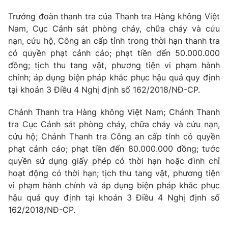
Email:
toasoan@vtv.vn
Liên hệ quảng cáo:
024-7300.7108
Trưởng đoàn thanh tra của Thanh tra Hàng không Việt
Nam, Cục Cảnh sát phòng cháy, chữa cháy và cứu
nạn, cứu hộ, Công an cấp tỉnh trong thời hạn thanh tra
có quyền phạt cảnh cáo; phạt tiền đến 50.000.000
đồng; tịch thu tang vật, phương tiện vi phạm hành
chính; áp dụng biện pháp khắc phục hậu quả quy định
tại khoản 3 Điều 4 Nghị định số 162/2018/NĐ-CP.
Chánh Thanh tra Hàng không Việt Nam; Chánh Thanh
tra Cục Cảnh sát phòng cháy, chữa cháy và cứu nạn,
cứu hộ; Chánh Thanh tra Công an cấp tỉnh có quyền
phạt cảnh cáo; phạt tiền đến 80.000.000 đồng; tước
® Cấm sao chép dưới mọi hình thức nếu không có sự chấp
quyền sử dụng giấy phép có thời hạn hoặc đình chỉ
thuận bằng văn bản. Ghi rõ nguồn VTV.vn khi phát hành lại
hoạt động có thời hạn; tịch thu tang vật, phương tiện
thông tin từ website này.
vi phạm hành chính và áp dụng biện pháp khắc phục
hậu quả quy định tại khoản 3 Điều 4 Nghị định số
162/2018/NĐ-CP.