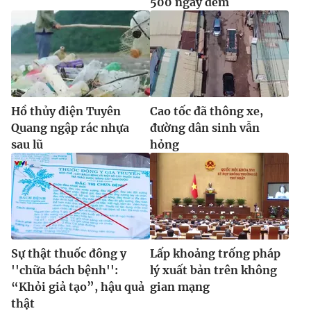
500 ngày đêm
Hồ thủy điện Tuyên
Cao tốc đã thông xe,
Quang ngập rác nhựa
đường dân sinh vẫn
sau lũ
hỏng
Sự thật thuốc đông y
Lấp khoảng trống pháp
''chữa bách bệnh'':
lý xuất bản trên không
“Khỏi giả tạo”, hậu quả
gian mạng
thật