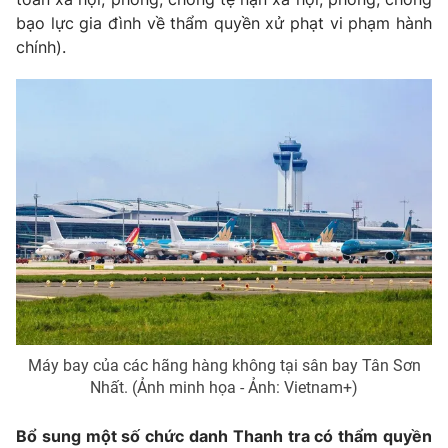
bạo lực gia đình về thẩm quyền xử phạt vi phạm hành
Photo
Infographic
chính).
Video
Shorts video
VTV Money
VTV Thể thao
VTV Sức khoẻ
Bất động sản
Thị trường 24h
Tấm lòng Việt
VTV4
Vươn mình bằng AI
Máy bay của các hãng hàng không tại sân bay Tân Sơn
VTV9
VTV8
Nhất. (Ảnh minh họa - Ảnh: Vietnam+)
Bổ sung một số chức danh Thanh tra có thẩm quyền
Liên hệ tòa soạn
English