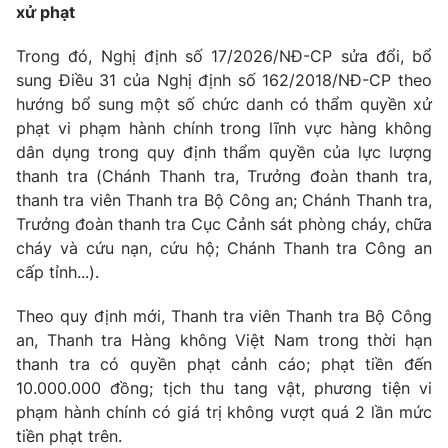
xử phạt
Trong đó, Nghị định số 17/2026/NĐ-CP sửa đổi, bổ
sung Điều 31 của Nghị định số 162/2018/NĐ-CP theo
THỜI BÁO VTV
hướng bổ sung một số chức danh có thẩm quyền xử
phạt vi phạm hành chính trong lĩnh vực hàng không
dân dụng trong quy định thẩm quyền của lực lượng
Theo dõi báo trên
thanh tra (Chánh Thanh tra, Trưởng đoàn thanh tra,
thanh tra viên Thanh tra Bộ Công an; Chánh Thanh tra,
Cơ quan chủ quản:
Đài Truyền hình Việt Nam
Trưởng đoàn thanh tra Cục Cảnh sát phòng cháy, chữa
Cơ quan báo chí:
Thời báo VTV
cháy và cứu nạn, cứu hộ; Chánh Thanh tra Công an
Giấy phép hoạt động báo in và báo điện tử số 483/GP-BTTTT
cấp tỉnh...).
cấp ngày 29/12/2023
Theo quy định mới, Thanh tra viên Thanh tra Bộ Công
Tổng Biên tập:
Vũ Thanh Thủy
an, Thanh tra Hàng không Việt Nam trong thời hạn
Phó Tổng Biên tập:
Nguyễn Thị Mỹ Hạnh, Phạm Quốc Thắng,
thanh tra có quyền phạt cảnh cáo; phạt tiền đến
Nguyễn Trọng Ninh
10.000.000 đồng; tịch thu tang vật, phương tiện vi
Tổng đài VTV:
024.38 355 931 - 024.38 355 932
phạm hành chính có giá trị không vượt quá 2 lần mức
Ðiện thoại Thời báo VTV:
024.66 897 897
tiền phạt trên.