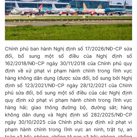
Phim VTV
Giải trí
Hậu trường
Điện ảnh
Đời sống
Nhân vật
Âm nhạc
Du lịch
Khán giả
Giáo dục
Sao
Chính phủ ban hành Nghị định số 17/2026/NĐ-CP sửa
Làm đẹp
Giải sao mai
Tuyển sinh
đổi, bổ sung một số điều của Nghị định số
Công nghệ
Chất lượng cuộc sống
162/2018/NĐ-CP ngày 30/11/2018 của Chính phủ quy
Học trực tuyến
định về xử phạt vi phạm hành chính trong lĩnh vực
Hitech Công nghệ tương lai
Giao lưu trực tuyến
hàng không dân dụng (được sửa đổi, bổ sung bởi Nghị
Sản phẩm
định số 123/2021/NĐ-CP ngày 28/12/2021 của Chính
phủ sửa đổi, bổ sung một số điều của các Nghị định
Lịch phát sóng
Thị trường
quy định xử phạt vi phạm hành chính trong lĩnh vực
hàng hải; giao thông đường bộ, đường sắt; hàng
Tư vấn
không dân dụng và Nghị định số 282/2025/NĐ-CP
Chuyên mục khác
ngày 30/10/2025 của Chính phủ quy định xử phạt vi
Emagazine
Podcast
phạm hành chính trong lĩnh vực an ninh, trật tự, an
toàn xã hội; phòng, chống tệ nạn xã hội; phòng, chống