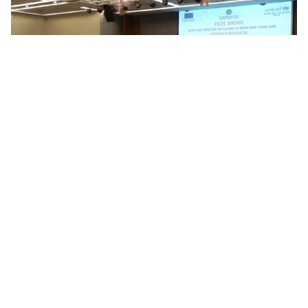
Tin mới
Video
Live
Emagazine
Trang chủ
Thí điểm mô hình một cửa hỗ trợ phụ nữ,
trẻ em bị bạo lực, xâm hại tình dục
VTV.vn - UBND TP Hồ Chí Minh vừa ban hành quyết
định thành lập thí điểm mô hình hỗ trợ phụ nữ, trẻ em
bị bạo lực, xâm hại tình dục.