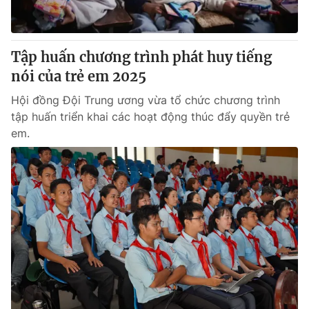
Thị trường 24h
Tấm lòng Việt
VTV4
Vươn mình bằng AI
Tập huấn chương trình phát huy tiếng
nói của trẻ em 2025
VTV9
VTV8
Hội đồng Đội Trung ương vừa tổ chức chương trình
tập huấn triển khai các hoạt động thúc đẩy quyền trẻ
Liên hệ tòa soạn
English
em.
THỜI BÁO VTV
Theo dõi báo trên
Cơ quan chủ quản:
Đài Truyền hình Việt Nam
Cơ quan báo chí:
Thời báo VTV