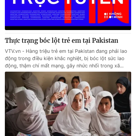
Giao lưu trực tuyến
Sản phẩm
Lịch phát sóng
Thị trường
Tư vấn
Thực trạng bóc lột trẻ em tại Pakistan
Chuyên mục khác
Emagazine
VTV.vn - Hàng triệu trẻ em tại Pakistan đang phải lao
Podcast
động trong điều kiện khắc nghiệt, bị bóc lột sức lao
động, thậm chí mất mạng, gây nhức nhối trong xã...
Photo
Infographic
Video
Shorts video
VTV Money
VTV Thể thao
VTV Sức khoẻ
Bất động sản