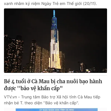
xanh nhằm kỷ niệm Ngày Trẻ em Thế giới (20/11).
Bé 4 tuổi ở Cà Mau bị cha nuôi bạo hành
được ''bảo vệ khẩn cấp"
VTV.vn - Trung tâm Bảo trợ Xã hội tỉnh Cà Mau tiếp
nhận bé T. theo diện ''Bảo vệ khẩn cấp".