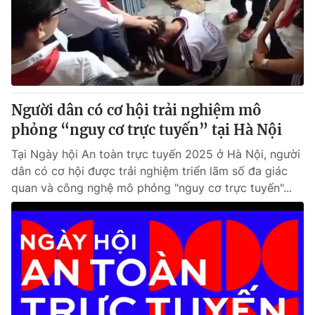
Tin tức
Kinh tế
Thế giới đó đây
Tài chính
Dữ liệu và đời sống
Câu chuyện quốc tế
Thị trường
Người dân có cơ hội trải nghiệm mô
Truyền hình
Góc doanh nghiệp
phỏng “nguy cơ trực tuyến” tại Hà Nội
Phim VTV
Giải trí
Tại Ngày hội An toàn trực tuyến 2025 ở Hà Nội, người
Hậu trường
dân có cơ hội được trải nghiệm triển lãm số đa giác
Điện ảnh
quan và công nghệ mô phỏng "nguy cơ trực tuyến"...
Đời sống
Nhân vật
Âm nhạc
Du lịch
Khán giả
Giáo dục
Sao
Làm đẹp
Giải sao mai
Tuyển sinh
Công nghệ
Chất lượng cuộc sống
Học trực tuyến
Hitech Công nghệ tương lai