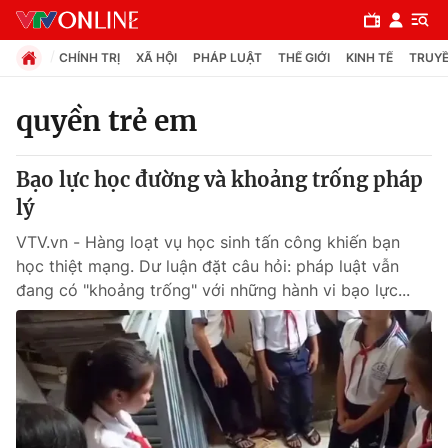
CHÍNH TRỊ
XÃ HỘI
PHÁP LUẬT
THẾ GIỚI
KINH TẾ
TRUYỀ
quyền trẻ em
Chuyên mục
Bạo lực học đường và khoảng trống pháp
Chính trị
lý
VTV.vn - Hàng loạt vụ học sinh tấn công khiến bạn
Xã hội
học thiệt mạng. Dư luận đặt câu hỏi: pháp luật vẫn
đang có "khoảng trống" với những hành vi bạo lực...
Pháp luật
Y tế
Thế giới