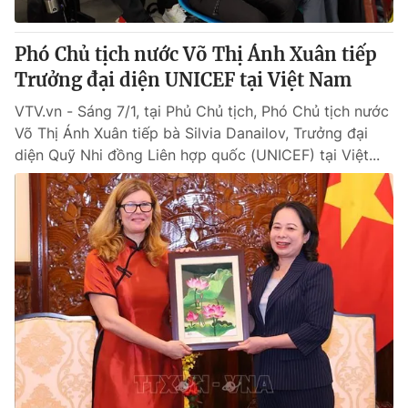
Giấy phép hoạt động báo in và báo điện tử số 483/GP-BTTTT
cấp ngày 29/12/2023
Phó Chủ tịch nước Võ Thị Ánh Xuân tiếp
Tổng Biên tập:
Vũ Thanh Thủy
Trưởng đại diện UNICEF tại Việt Nam​
Phó Tổng Biên tập:
Nguyễn Thị Mỹ Hạnh, Phạm Quốc Thắng,
Nguyễn Trọng Ninh
VTV.vn - Sáng 7/1, tại Phủ Chủ tịch, Phó Chủ tịch nước
Tổng đài VTV:
024.38 355 931 - 024.38 355 932
Võ Thị Ánh Xuân tiếp bà Silvia Danailov, Trưởng đại
Ðiện thoại Thời báo VTV:
024.66 897 897
diện Quỹ Nhi đồng Liên hợp quốc (UNICEF) tại Việt...
Email:
toasoan@vtv.vn
Liên hệ quảng cáo:
024-7300.7108