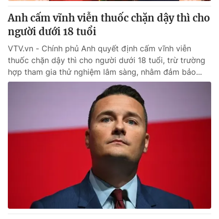
Anh cấm vĩnh viễn thuốc chặn dậy thì cho
® Cấm sao chép dưới mọi hình thức nếu không có sự chấp
người dưới 18 tuổi
thuận bằng văn bản. Ghi rõ nguồn VTV.vn khi phát hành lại
thông tin từ website này.
VTV.vn - Chính phủ Anh quyết định cấm vĩnh viễn
thuốc chặn dậy thì cho người dưới 18 tuổi, trừ trường
hợp tham gia thử nghiệm lâm sàng, nhằm đảm bảo...