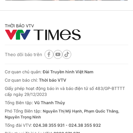
Cơ quan báo chí:
Thời báo VTV
Giấy phép hoạt động báo in và báo điện tử số 483/GP-BTTTT
cấp ngày 29/12/2023
THỜI BÁO VTV
Tổng Biên tập:
Vũ Thanh Thủy
Phó Tổng Biên tập:
Nguyễn Thị Mỹ Hạnh, Phạm Quốc Thắng,
Nguyễn Trọng Ninh
Tổng đài VTV:
024.38 355 931 - 024.38 355 932
Theo dõi báo trên
Ðiện thoại Thời báo VTV:
024.66 897 897
Email:
toasoan@vtv.vn
Cơ quan chủ quản:
Đài Truyền hình Việt Nam
Liên hệ quảng cáo:
024-7300.7108
Cơ quan báo chí:
Thời báo VTV
Giấy phép hoạt động báo in và báo điện tử số 483/GP-BTTTT
cấp ngày 29/12/2023
Tổng Biên tập:
Vũ Thanh Thủy
Phó Tổng Biên tập:
Nguyễn Thị Mỹ Hạnh, Phạm Quốc Thắng,
Nguyễn Trọng Ninh
Tổng đài VTV:
024.38 355 931 - 024.38 355 932