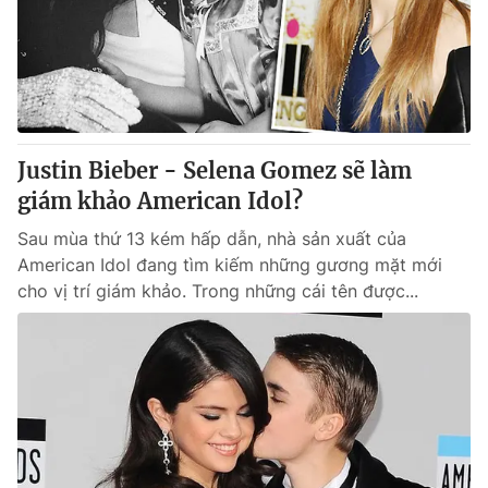
Tin tức
Kinh tế
Thế giới đó đây
Tài chính
Dữ liệu và đời sống
Câu chuyện quốc tế
Thị trường
Justin Bieber - Selena Gomez sẽ làm
Truyền hình
Góc doanh nghiệp
giám khảo American Idol?
Phim VTV
Giải trí
Sau mùa thứ 13 kém hấp dẫn, nhà sản xuất của
Hậu trường
American Idol đang tìm kiếm những gương mặt mới
Điện ảnh
cho vị trí giám khảo. Trong những cái tên được...
Đời sống
Nhân vật
Âm nhạc
Du lịch
Khán giả
Giáo dục
Sao
Làm đẹp
Giải sao mai
Tuyển sinh
Công nghệ
Chất lượng cuộc sống
Học trực tuyến
Hitech Công nghệ tương lai