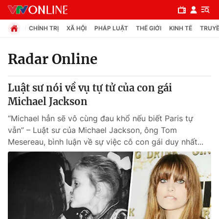
CHÍNH TRỊ
XÃ HỘI
PHÁP LUẬT
THẾ GIỚI
KINH TẾ
TRUYỀ
Radar Online
Chuyên mục
Luật sư nói về vụ tự tử của con gái
Chính trị
Michael Jackson
“Michael hẳn sẽ vô cùng đau khổ nếu biết Paris tự
Xã hội
vẫn” – Luật sư của Michael Jackson, ông Tom
Mesereau, bình luận về sự việc cô con gái duy nhất...
Pháp luật
Y tế
Thế giới