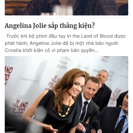
Thị trường 24h
Tấm lòng Việt
VTV4
Vươn mình bằng AI
Angelina Jolie sắp thắng kiện?
Trước khi bộ phim đầu tay In the Land of Blood được
VTV9
VTV8
phát hành, Angelina Jolie đã bị một nhà báo người
Croatia khởi kiện cô vi phạm bản quyền…
Liên hệ tòa soạn
English
THỜI BÁO VTV
Theo dõi báo trên
Cơ quan chủ quản:
Đài Truyền hình Việt Nam