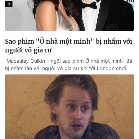
Giao lưu trực tuyến
Sản phẩm
Lịch phát sóng
Thị trường
Tư vấn
Sao phim "Ở nhà một mình" bị nhầm với
Chuyên mục khác
người vô gia cư
Emagazine
Podcast
Macaulay Culkin – ngôi sao phim Ở nhà một mình- đã
bị nhầm lẫn với người vô gia cư khi tới London chơi.
Photo
Infographic
Video
Shorts video
VTV Money
VTV Thể thao
VTV Sức khoẻ
Bất động sản