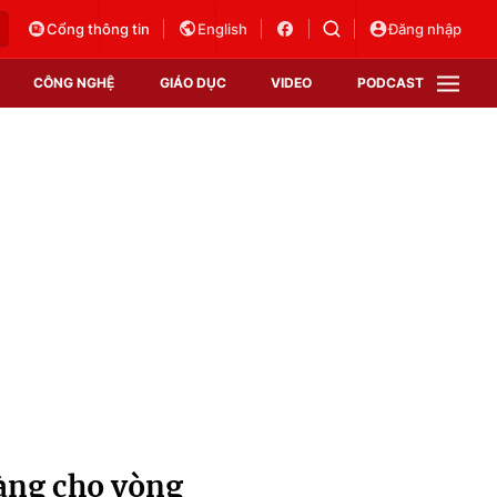
Cổng thông tin
English
Đăng nhập
CÔNG NGHỆ
GIÁO DỤC
VIDEO
PODCAST
VTV Money
VTV Thể thao
VTV Sức khoẻ
Bất động sản
Thị trường 24h
Tấm lòng Việt
Vươn mình bằng AI
VTV4
VTV8
VTV9
Lịch phát sóng
Giao lưu trực tuyến
àng cho vòng
Sự kiện