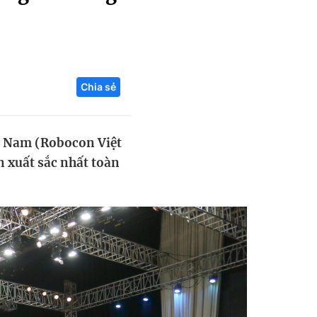
Liên hệ toà soạn
Chia sẻ
hệ tương lai
ệt Nam (Robocon Việt
n xuất sắc nhất toàn