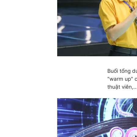
Buổi tổng d
"warm up" c
thuật viên,.