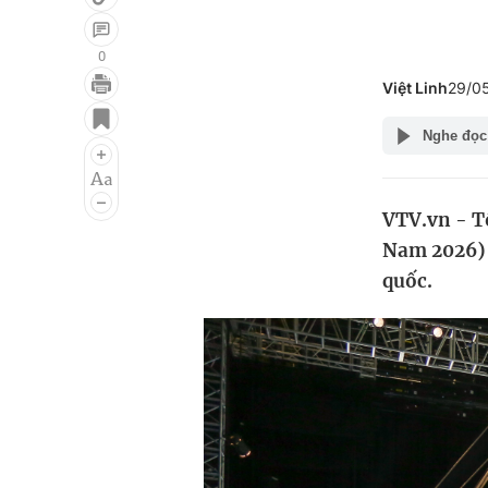
0
Việt Linh
29/0
Giải trí
Đời sống
Nghe đọc
Điện ảnh
Du lịch
Âm nhạc
Làm đẹp
VTV.vn - T
Sao
Chất lượng cuộc sốn
Nam 2026) s
quốc.