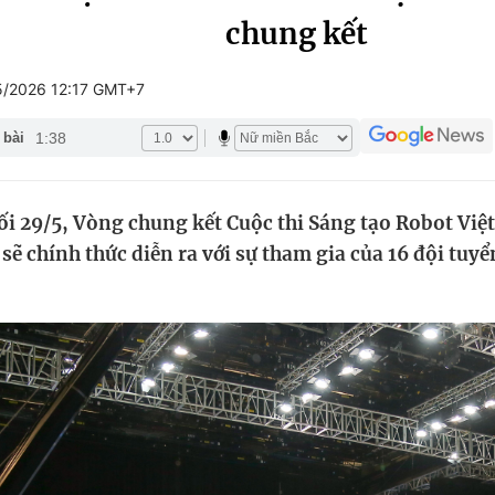
chung kết
Góc ảnh
5/2026 12:17 GMT+7
Giáo dục
Công nghệ
1:38
 bài
Tuyển sinh
Hitech Công ng
Học trực tuyến
Sản phẩm
ối 29/5, Vòng chung kết Cuộc thi Sáng tạo Robot Vi
g
Thị trường
ẽ chính thức diễn ra với sự tham gia của 16 đội tuyể
Tư vấn