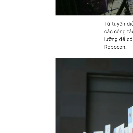
Từ tuyến di
các công tá
lưỡng để có
Robocon.