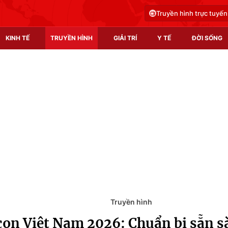
Truyền hình trực tuyến
KINH TẾ
TRUYỀN HÌNH
GIẢI TRÍ
Y TẾ
ĐỜI SỐNG
Pháp luật
Y tế
Truyền hình
Multimedia
Phim VTV
Video
Hậu trường
Shorts video
Nhân vật
Podcast
Khán giả
EMagazine
Giải sao mai
Photo
Truyền hình
on Việt Nam 2026: Chuẩn bị sẵn s
Infographic