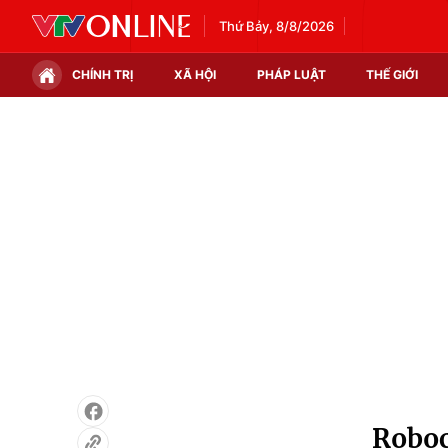
Thứ Bảy, 8/8/2026
CHÍNH TRỊ
XÃ HỘI
PHÁP LUẬT
THẾ GIỚI
Chính trị
Xã hội
Thế giới
Kinh tế
Tin tức
Tài chính
Thế giới đó đây
Thị trường
Câu chuyện quốc tế
Góc doanh nghiệp
Dữ liệu và đời sống
Roboc