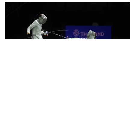
Tin mới
Video
Live
Emagazine
Trang chủ
SEA Games 33 ngày 17/12: Tiếc nuối bóng
đá nữ Việt Nam
VTV.vn - ĐT bóng đá nữ Việt Nam đã không bảo vệ
thành công tấm HCV SEA Games khi để thua tiếc nuối
5-6 trước nữ Philippines trong loạt đá luân lưu.