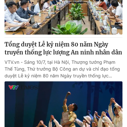
Tin tức
Kinh tế
Thế giới đó đây
Tài chính
Dữ liệu và đời sống
Câu chuyện quốc tế
Thị trường
Tổng duyệt Lễ kỷ niệm 80 năm Ngày
Truyền hình
Góc doanh nghiệp
truyền thống lực lượng An ninh nhân dân
Phim VTV
Giải trí
VTV.vn - Sáng 10/7, tại Hà Nội, Thượng tướng Phạm
Hậu trường
Thế Tùng, Thứ trưởng Bộ Công an dự và chỉ đạo tổng
Điện ảnh
duyệt Lễ kỷ niệm 80 năm Ngày truyền thống lực...
Đời sống
Nhân vật
Âm nhạc
Du lịch
Khán giả
Giáo dục
Sao
Làm đẹp
Giải sao mai
Tuyển sinh
Công nghệ
Chất lượng cuộc sống
Học trực tuyến
Hitech Công nghệ tương lai