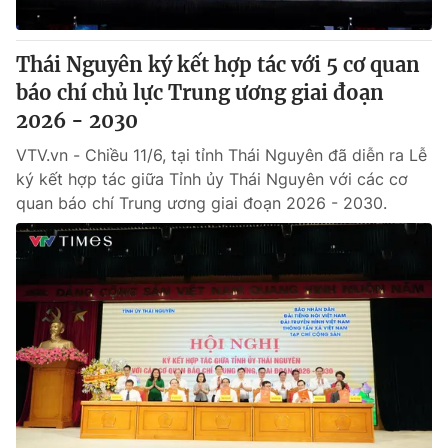
® Cấm sao chép dưới mọi hình thức nếu không có sự chấp
Thái Nguyên ký kết hợp tác với 5 cơ quan
thuận bằng văn bản. Ghi rõ nguồn VTV.vn khi phát hành lại
báo chí chủ lực Trung ương giai đoạn
thông tin từ website này.
2026 - 2030
VTV.vn - Chiều 11/6, tại tỉnh Thái Nguyên đã diễn ra Lễ
ký kết hợp tác giữa Tỉnh ủy Thái Nguyên với các cơ
quan báo chí Trung ương giai đoạn 2026 - 2030.