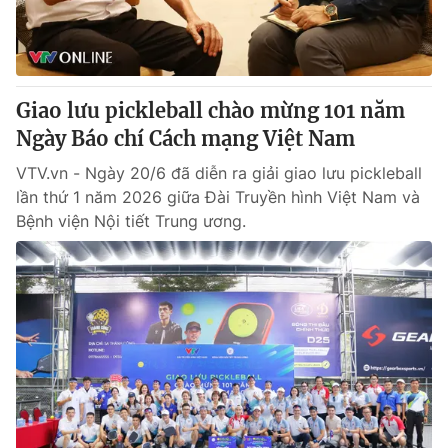
Thị trường 24h
Tấm lòng Việt
VTV4
Vươn mình bằng AI
Giao lưu pickleball chào mừng 101 năm
VTV9
VTV8
Ngày Báo chí Cách mạng Việt Nam
VTV.vn - Ngày 20/6 đã diễn ra giải giao lưu pickleball
Liên hệ tòa soạn
English
lần thứ 1 năm 2026 giữa Đài Truyền hình Việt Nam và
Bệnh viện Nội tiết Trung ương.
THỜI BÁO VTV
Theo dõi báo trên
Cơ quan chủ quản:
Đài Truyền hình Việt Nam
Cơ quan báo chí:
Thời báo VTV