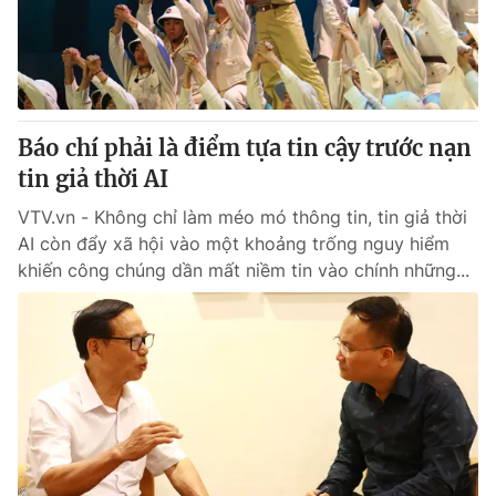
Giao lưu trực tuyến
Sản phẩm
Lịch phát sóng
Thị trường
Tư vấn
Báo chí phải là điểm tựa tin cậy trước nạn
Chuyên mục khác
tin giả thời AI
Emagazine
Podcast
VTV.vn - Không chỉ làm méo mó thông tin, tin giả thời
AI còn đẩy xã hội vào một khoảng trống nguy hiểm
Photo
Infographic
khiến công chúng dần mất niềm tin vào chính những...
Video
Shorts video
VTV Money
VTV Thể thao
VTV Sức khoẻ
Bất động sản