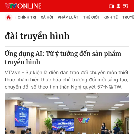
CHÍNH TRỊ
XÃ HỘI
PHÁP LUẬT
THẾ GIỚI
KINH TẾ
TRUYỀ
đài truyền hình
Chuyên mục
Ứng dụng AI: Từ ý tưởng đến sản phẩm
Chính trị
truyền hình
VTV.vn - Sự kiện là diễn đàn trao đổi chuyên môn thiết
Xã hội
thực nhằm hiện thực hóa chủ trương đổi mới sáng tạo,
chuyển đổi số theo tinh thần Nghị quyết 57-NQ/TW.
Pháp luật
Y tế
Thế giới