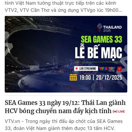
hình Việt Nam tường thuật trực tiếp trên các kênh
VTV2, VTV Cần Thơ và ứng dụng VTVgo lúc 19h00...
SEA Games 33 ngày 19/12: Thái Lan giành
HCV bóng chuyền nam đầy kịch tính
VTV.vn - Trong ngày thi đấu áp chót của SEA Games
33, đoàn Việt Nam giành thêm được 13 tấm HCV.