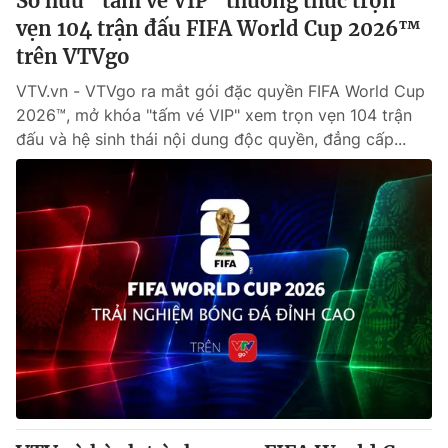
Sở hữu "tấm vé VIP" thưởng thức trọn
vẹn 104 trận đấu FIFA World Cup 2026™
trên VTVgo
VTV.vn - VTVgo ra mắt gói đặc quyền FIFA World Cup
2026™, mở khóa "tấm vé VIP" xem trọn vẹn 104 trận
đấu và hệ sinh thái nội dung độc quyền, đẳng cấp...