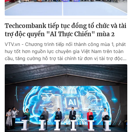
Giấy phép hoạt động báo in và báo điện tử số 483/GP-BTTTT
cấp ngày 29/12/2023
Tổng Biên tập:
Vũ Thanh Thủy
Techcombank tiếp tục đồng tổ chức và tài
Phó Tổng Biên tập:
Nguyễn Thị Mỹ Hạnh, Phạm Quốc Thắng,
trợ độc quyền "AI Thực Chiến" mùa 2
Nguyễn Trọng Ninh
Tổng đài VTV:
024.38 355 931 - 024.38 355 932
VTV.vn - Chương trình tiếp nối thành công mùa 1, phát
Ðiện thoại Thời báo VTV:
024.66 897 897
huy tốt hơn nguồn lực chuyên gia Việt Nam trên toàn
Email:
toasoan@vtv.vn
cầu, tăng cường hỗ trợ tài chính từ đơn vị tài trợ độc...
Liên hệ quảng cáo:
024-7300.7108