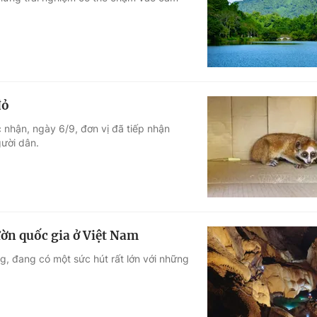
Góc ảnh
Giáo dục
Công nghệ
Tuyển sinh
Hitech Công ng
đỏ
Học trực tuyến
Sản phẩm
 nhận, ngày 6/9, đơn vị đã tiếp nhận
gười dân.
g
Thị trường
Tư vấn
ườn quốc gia ở Việt Nam
g, đang có một sức hút rất lớn với những