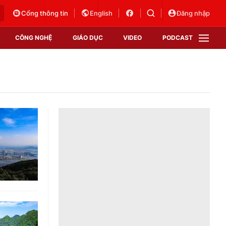
Cổng thông tin
English
Đăng nhập
CÔNG NGHỆ
GIÁO DỤC
VIDEO
PODCAST
VTV Money
VTV Thể thao
VTV Sức khoẻ
Bất động sản
Thị trường 24h
Tấm lòng Việt
Vươn mình bằng AI
VTV4
VTV8
VTV9
Lịch phát sóng
Giao lưu trực tuyến
Sự kiện