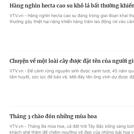
Hàng nghìn hecta cao su khô lá bất thường khiế
VTV.vn - Hàng nghìn hecta cao su đang trong giai đoạn khai thá
thường gây thiệt hại nặng khiến hàng trăm lao động rơi vào cản
Chuyện về một loài cây được đặt tên của người g
VTV.vn - Để cánh rừng nguyên sinh được xanh tươi, 45 năm qu
tâm huyết, sức lực để bảo vệ. Mới đây tên ông vinh dự được đặ
Tháng 3 chào đón những mùa hoa
VTV.vn - Tháng Ba mùa hoa, cả đất trời Tây Bắc bỗng sáng bừng,
khách ghé thăm để chiêm ngưỡng vẻ đẹp của những loài hoa v