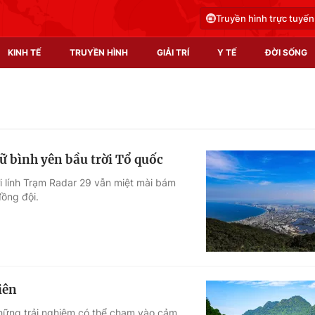
Truyền hình trực tuyến
KINH TẾ
TRUYỀN HÌNH
GIẢI TRÍ
Y TẾ
ĐỜI SỐNG
Pháp luật
Y tế
Truyền hình
Multimedia
 bình yên bầu trời Tổ quốc
Phim VTV
Video
i lính Trạm Radar 29 vẫn miệt mài bám
đồng đội.
Hậu trường
Shorts video
Nhân vật
Podcast
Khán giả
EMagazine
Giải sao mai
Photo
iên
Infographic
hững trải nghiệm có thể chạm vào cảm