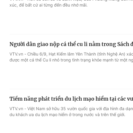
xúc, để bất cứ ai từng đến đều nhớ mãi.
Giải trí
Đời sống
Điện ảnh
Du lịch
Người dân giao nộp cá thể cu li nằm trong Sách 
Âm nhạc
Làm đẹp
VTV.vn - Chiều 6/9, Hạt Kiểm lâm Yên Thành (tỉnh Nghệ An) xác
được một cá thể Cu li nhỏ trong tình trạng khỏe mạnh từ một n
Sao
Chất lượng cuộc sốn
Tiềm năng phát triển du lịch mạo hiểm tại các v
VTV.vn - Việt Nam sở hữu 35 vườn quốc gia với địa hình đa dạn
du khách ưa du lịch mạo hiểm ở trong nước và trên thế giới.