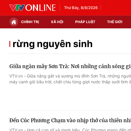
Thứ Bảy, 8/8/2026
CHÍNH TRỊ
XÃ HỘI
PHÁP LUẬT
THẾ GIỚI
Chính trị
Xã hội
rừng nguyên sinh
Thế giới
Kinh tế
Giữa ngàn mây Sơn Trà: Nơi những cánh sóng giữ
Tin tức
Tài chính
VTV.vn - Giữa nắng gắt và sương mù đỉnh Sơn Trà, những ngườ
máy canh giữ bầu trời, chắt chiu từng giọt nước thắp sưởi tình 
Thế giới đó đây
Thị trường
Câu chuyện quốc tế
Góc doanh nghiệp
Dữ liệu và đời sống
Đến Cúc Phương Chạm vào nhịp thở của thiên nh
VTV.vn - Hơn cả con số và danh hiệu, Cúc Phương mang đến n