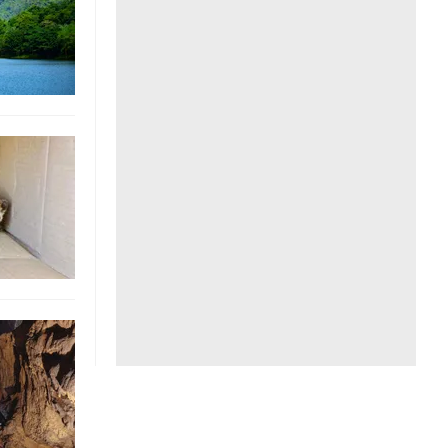
Liên hệ toà soạn
hệ tương lai