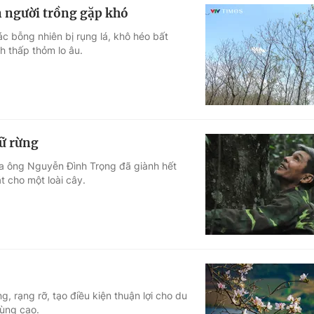
n người trồng gặp khó
c bỗng nhiên bị rụng lá, khô héo bất
h thấp thỏm lo âu.
iữ rừng
a ông Nguyễn Đình Trọng đã giành hết
t cho một loài cây.
 rạng rỡ, tạo điều kiện thuận lợi cho du
ùng cao.