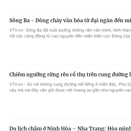
Sông Ba - Dòng chảy văn hóa từ đại ngàn đến mi
VTV.vn- Sông Ba đã nuôi dưỡng những nền văn minh, hình thàn
nối các cộng đồng từ cao nguyên đến miền biển cực Đông của T
Chiêm ngưỡng rừng rêu cổ thụ trên cung đường l
VTV.vn - So với những cung đường nổi tiếng ở miền Bắc, Phu Sa
vậy mà nơi đây vẫn giữ được nét hoang sơ gần như nguyên vẹn
Du lịch chậm ở Ninh Hòa – Nha Trang: Hòa mình