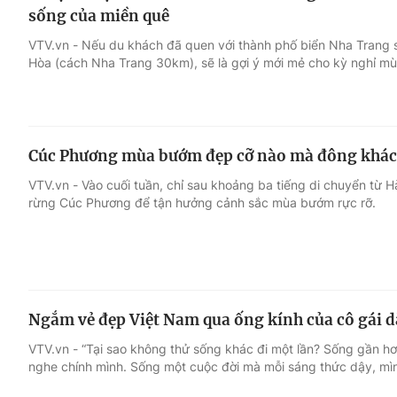
sống của miền quê
VTV.vn - Nếu du khách đã quen với thành phố biển Nha Trang sôi
Hòa (cách Nha Trang 30km), sẽ là gợi ý mới mẻ cho kỳ nghỉ m
Cúc Phương mùa bướm đẹp cỡ nào mà đông khách
VTV.vn - Vào cuối tuần, chỉ sau khoảng ba tiếng di chuyển từ 
rừng Cúc Phương để tận hưởng cảnh sắc mùa bướm rực rỡ.
Ngắm vẻ đẹp Việt Nam qua ống kính của cô gái 
VTV.vn - “Tại sao không thử sống khác đi một lần? Sống gần hơn
nghe chính mình. Sống một cuộc đời mà mỗi sáng thức dậy, mìn