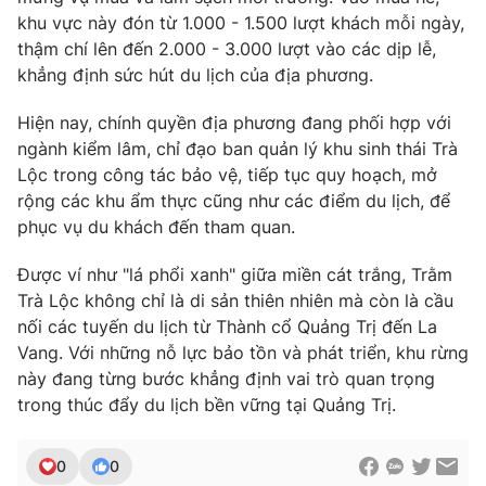
khu vực này đón từ 1.000 - 1.500 lượt khách mỗi ngày,
thậm chí lên đến 2.000 - 3.000 lượt vào các dịp lễ,
khẳng định sức hút du lịch của địa phương.
THỜI BÁO VTV
Hiện nay, chính quyền địa phương đang phối hợp với
ngành kiểm lâm, chỉ đạo ban quản lý khu sinh thái Trà
Lộc trong công tác bảo vệ, tiếp tục quy hoạch, mở
rộng các khu ẩm thực cũng như các điểm du lịch, để
Theo dõi báo trên
phục vụ du khách đến tham quan.
Cơ quan chủ quản:
Đài Truyền hình Việt Nam
Được ví như "lá phổi xanh" giữa miền cát trắng, Trằm
Trà Lộc không chỉ là di sản thiên nhiên mà còn là cầu
Cơ quan báo chí:
Thời báo VTV
nối các tuyến du lịch từ Thành cổ Quảng Trị đến La
Giấy phép hoạt động báo in và báo điện tử số 483/GP-BTTTT
Vang. Với những nỗ lực bảo tồn và phát triển, khu rừng
cấp ngày 29/12/2023
này đang từng bước khẳng định vai trò quan trọng
Tổng Biên tập:
Vũ Thanh Thủy
trong thúc đẩy du lịch bền vững tại Quảng Trị.
Phó Tổng Biên tập:
Nguyễn Thị Mỹ Hạnh, Phạm Quốc Thắng,
Nguyễn Trọng Ninh
0
0
Tổng đài VTV:
024.38 355 931 - 024.38 355 932