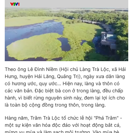
Photo
Infographic
Video
Shorts video
VTV Money
VTV Thể thao
VTV Sức khoẻ
Bất động sản
Theo ông Lê Đình Niềm (Hội chủ Làng Trà Lộc, xã Hải
Hưng, huyện Hải Lăng, Quảng Trị), ngày xưa dân làng
Thị trường 24h
Tấm lòng Việt
có hương ước, quy ước… Hiện nay, làng và thôn có
các văn bản. Đặc biệt bà con ở trong làng, đều chấp
VTV4
Vươn mình bằng AI
hành, vì biết rừng nguyên sinh này, đem lại lợi ích cho
là toàn bộ cộng đồng trong thôn, trong làng.
VTV9
VTV8
Hàng năm, Trằm Trà Lộc tổ chức lễ hội "Phá Trằm" -
một sự kiện văn hóa độc đáo với hoạt động bắt cá,
Liên hệ tòa soạn
English
mừng vụ mùa và làm sạch môi trường. Vào mùa hè,