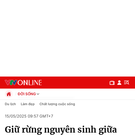
ĐỜI SỐNG
Chính trị
Du lịch
Làm đẹp
Chất lượng cuộc sống
Xã hội
15/05/2025 09:57 GMT+7
Pháp luật
Chuyên mục
Kinh tế
Giữ rừng nguyên sinh giữa
Thể thao