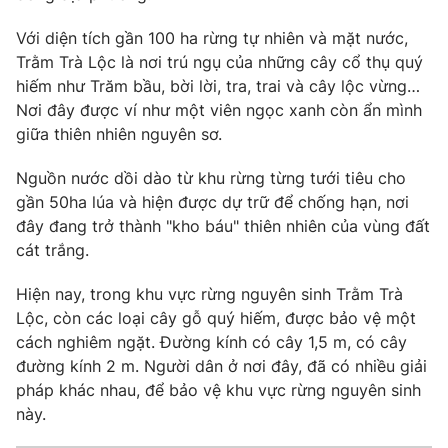
Phim VTV
Giải trí
Với diện tích gần 100 ha rừng tự nhiên và mặt nước,
Hậu trường
Trằm Trà Lộc là nơi trú ngụ của những cây cổ thụ quý
Điện ảnh
Đời sống
Nhân vật
hiếm như Trăm bầu, bời lời, tra, trai và cây lộc vừng…
Âm nhạc
Nơi đây được ví như một viên ngọc xanh còn ẩn mình
Du lịch
Khán giả
giữa thiên nhiên nguyên sơ.
Giáo dục
Sao
Làm đẹp
Giải sao mai
Nguồn nước dồi dào từ khu rừng từng tưới tiêu cho
Tuyển sinh
Công nghệ
Chất lượng cuộc sống
gần 50ha lúa và hiện được dự trữ để chống hạn, nơi
Học trực tuyến
đây đang trở thành "kho báu" thiên nhiên của vùng đất
Hitech Công nghệ tương lai
cát trắng.
Giao lưu trực tuyến
Sản phẩm
Hiện nay, trong khu vực rừng nguyên sinh Trằm Trà
Lịch phát sóng
Thị trường
Lộc, còn các loại cây gỗ quý hiếm, được bảo vệ một
cách nghiêm ngặt. Đường kính có cây 1,5 m, có cây
Tư vấn
đường kính 2 m. Người dân ở nơi đây, đã có nhiều giải
Chuyên mục khác
pháp khác nhau, để bảo vệ khu vực rừng nguyên sinh
này.
Emagazine
Podcast