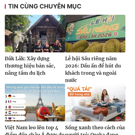
TIN CÙNG CHUYÊN MỤC
Đắk Lắk: Xây dựng
Lễ hội Sầu riêng năm
thương hiệu bản sắc,
2026: Dấu ấn để hút du
nâng tầm du lịch
khách trong và ngoài
nước
Việt Nam leo lên top 4
Sống xanh theo cách của
điểm đến châu Á được du
người trẻ: Oreka đang