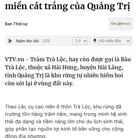
Chính trị
miền cát trắng của Quảng Trị
Truyền hình
Văn hóa - Giải trí
Xã hội
Y tế
Ban Thời sự
Đời sống
Pháp luật
Công nghệ
Nghe đọc bài
2:03
Giáo dục
Y tế
VTV.vn - Trằm Trà Lộc, hay còn được gọi là Bàu
Trà Lộc, thuộc xã Hải Hưng, huyện Hải Lăng,
Thế giới
tỉnh Quảng Trị là khu rừng tự nhiên hiếm hoi
còn sót lại ở vùng đất này.
Tin tức
Kinh tế
Thế giới đó đây
Tài chính
Theo các cụ cao niên ở thôn Trà Lộc, khu rừng đã
Dữ liệu và đời sống
Câu chuyện quốc tế
trường tồn hàng trăm năm, mang trong mình hệ sinh
Thị trường
thái đa dạng và tiềm năng lớn cho du lịch sinh thái,
Truyền hình
Góc doanh nghiệp
góp phần tạo nguồn lợi kinh tế bền vững cho cộng
đồng địa phương.