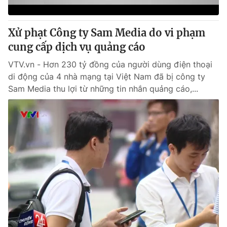
Xử phạt Công ty Sam Media do vi phạm
cung cấp dịch vụ quảng cáo
® Cấm sao chép dưới mọi hình thức nếu không có sự chấp
thuận bằng văn bản. Ghi rõ nguồn VTV.vn khi phát hành lại
VTV.vn - Hơn 230 tỷ đồng của người dùng điện thoại
thông tin từ website này.
di động của 4 nhà mạng tại Việt Nam đã bị công ty
Sam Media thu lợi từ những tin nhắn quảng cáo,...