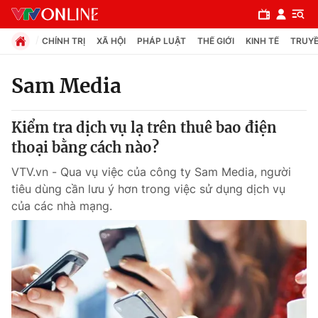
CHÍNH TRỊ
XÃ HỘI
PHÁP LUẬT
THẾ GIỚI
KINH TẾ
TRUYỀ
Sam Media
Chuyên mục
Kiểm tra dịch vụ lạ trên thuê bao điện
Chính trị
thoại bằng cách nào?
VTV.vn - Qua vụ việc của công ty Sam Media, người
Xã hội
tiêu dùng cần lưu ý hơn trong việc sử dụng dịch vụ
của các nhà mạng.
Pháp luật
Y tế
Thế giới