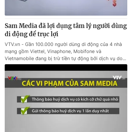
Cơ quan báo chí:
Thời báo VTV
Giấy phép hoạt động báo in và báo điện tử số 483/GP-BTTTT
cấp ngày 29/12/2023
Sam Media đã lợi dụng tâm lý người dùng
Tổng Biên tập:
Vũ Thanh Thủy
di động để trục lợi
Phó Tổng Biên tập:
Nguyễn Thị Mỹ Hạnh, Phạm Quốc Thắng,
VTV.vn - Gần 100.000 người dùng di động của 4 nhà
Nguyễn Trọng Ninh
mạng gồm Viettel, Vinaphone, Mobifone và
Tổng đài VTV:
024.38 355 931 - 024.38 355 932
Vietnamobile đang bị trừ tiền tự động bởi dịch vụ do...
Ðiện thoại Thời báo VTV:
024.66 897 897
Email:
toasoan@vtv.vn
Liên hệ quảng cáo:
024-7300.7108