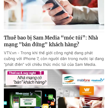
Tin tức
Kinh tế
Thế giới đó đây
Tài chính
Dữ liệu và đời sống
Câu chuyện quốc tế
Thị trường
Thuê bao bị Sam Media “móc túi”: Nhà
Truyền hình
Góc doanh nghiệp
mạng "bán đứng" khách hàng?
Phim VTV
Giải trí
VTV.vn - Trong khi thế giới công nghệ đang phát
Hậu trường
cuồng với iPhone 7, còn người dân trong nước lại đang
Điện ảnh
"phát điên" với chiêu thức móc túi của Sam Media.
Đời sống
Nhân vật
Âm nhạc
Du lịch
Khán giả
Giáo dục
Sao
Làm đẹp
Giải sao mai
Tuyển sinh
Công nghệ
Chất lượng cuộc sống
Học trực tuyến
Hitech Công nghệ tương lai