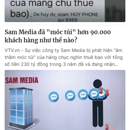
Thị trường 24h
Tấm lòng Việt
VTV4
Vươn mình bằng AI
Sam Media đã "móc túi" hơn 90.000
VTV9
VTV8
khách hàng như thế nào?
VTV.vn - Sự việc công ty Sam Media bị phát hiện "âm
Liên hệ tòa soạn
English
thầm móc túi" của hàng chục nghìn thuê bao với tổng
số tiền 230 tỷ đồng trong 3 năm đã và đang nhận...
THỜI BÁO VTV
Theo dõi báo trên
Cơ quan chủ quản:
Đài Truyền hình Việt Nam