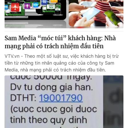
Giao lưu trực tuyến
Sản phẩm
Lịch phát sóng
Thị trường
Tư vấn
Sam Media “móc túi” khách hàng: Nhà
Chuyên mục khác
mạng phải có trách nhiệm đầu tiên
Emagazine
Podcast
VTV.vn - Theo một số luật sư, việc khách hàng bị trừ
tiền từ những tin nhắn quảng cáo của công ty Sam
Photo
Infographic
Media, nhà mạng phải có trách nhiệm đầu tiên.
Video
Shorts video
VTV Money
VTV Thể thao
VTV Sức khoẻ
Bất động sản