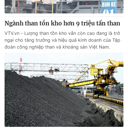
Giao lưu trực tuyến
Sản phẩm
Lịch phát sóng
Thị trường
Ngành than tồn kho hơn 9 triệu tấn than
Tư vấn
VTV.vn - Lượng than tồn kho vẫn còn cao đang là trở
Chuyên mục khác
ngại cho tăng trưởng và hiệu quả kinh doanh của Tập
đoàn công nghiệp than và khoáng sản Việt Nam.
Emagazine
Podcast
Photo
Infographic
Video
Shorts video
VTV Money
VTV Thể thao
VTV Sức khoẻ
Bất động sản