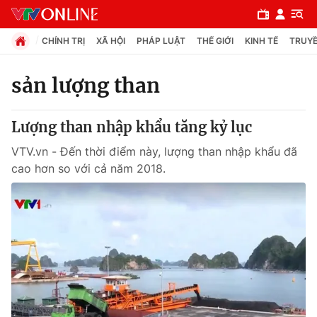
CHÍNH TRỊ
XÃ HỘI
PHÁP LUẬT
THẾ GIỚI
KINH TẾ
TRUYỀ
sản lượng than
Chuyên mục
Lượng than nhập khẩu tăng kỷ lục
Chính trị
VTV.vn - Đến thời điểm này, lượng than nhập khẩu đã
cao hơn so với cả năm 2018.
Xã hội
Pháp luật
Y tế
Thế giới