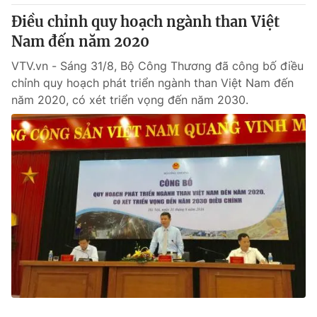
Thị trường 24h
Tấm lòng Việt
Điều chỉnh quy hoạch ngành than Việt
Nam đến năm 2020
VTV4
Vươn mình bằng AI
VTV.vn - Sáng 31/8, Bộ Công Thương đã công bố điều
chỉnh quy hoạch phát triển ngành than Việt Nam đến
VTV9
VTV8
năm 2020, có xét triển vọng đến năm 2030.
Liên hệ tòa soạn
English
THỜI BÁO VTV
Theo dõi báo trên
Cơ quan chủ quản:
Đài Truyền hình Việt Nam