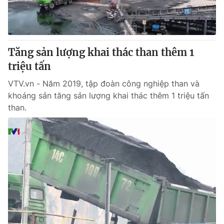
Tin tức
Kinh tế
Thế giới đó đây
Tài chính
Dữ liệu và đời sống
Tăng sản lượng khai thác than thêm 1
Câu chuyện quốc tế
Thị trường
triệu tấn
Truyền hình
Góc doanh nghiệp
VTV.vn - Năm 2019, tập đoàn công nghiệp than và
khoáng sản tăng sản lượng khai thác thêm 1 triệu tấn
Phim VTV
Giải trí
than.
Hậu trường
Điện ảnh
Đời sống
Nhân vật
Âm nhạc
Du lịch
Khán giả
Giáo dục
Sao
Làm đẹp
Giải sao mai
Tuyển sinh
Công nghệ
Chất lượng cuộc sống
Học trực tuyến
Hitech Công nghệ tương lai