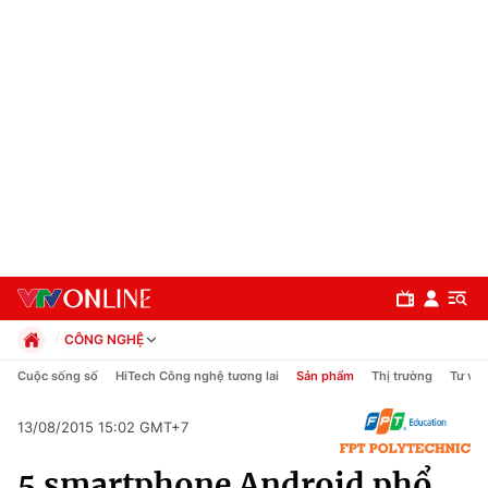
CÔNG NGHỆ
Chính trị
Cuộc sống số
HiTech Công nghệ tương lai
Sản phẩm
Thị trường
Tư vấn
Xã hội
Pháp luật
13/08/2015 15:02 GMT+7
Chuyên mục
Kinh tế
5 smartphone Android phổ
Thể thao