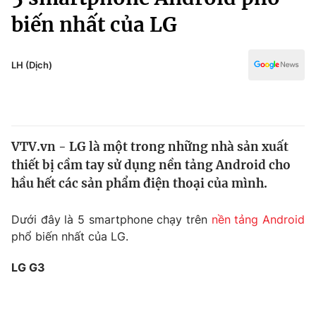
Chính trị
Truyền hình
biến nhất của LG
Văn hóa - Giải trí
Xã hội
Y tế
LH (Dịch)
Đời sống
Pháp luật
Công nghệ
Giáo dục
Y tế
VTV.vn - LG là một trong những nhà sản xuất
thiết bị cầm tay sử dụng nền tảng Android cho
Thế giới
hầu hết các sản phẩm điện thoại của mình.
Tin tức
Kinh tế
Dưới đây là 5 smartphone chạy trên
nền tảng Android
Thế giới đó đây
phổ biến nhất của LG.
Tài chính
Dữ liệu và đời sống
Câu chuyện quốc tế
Thị trường
LG G3
Truyền hình
Góc doanh nghiệp