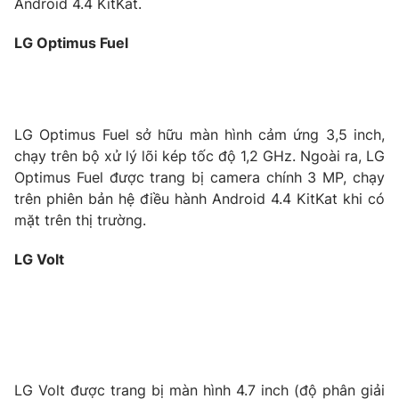
Android 4.4 KitKat.
LG Optimus Fuel
THỜI BÁO VTV
LG Optimus Fuel sở hữu màn hình cảm ứng 3,5 inch,
chạy trên bộ xử lý lõi kép tốc độ 1,2 GHz. Ngoài ra, LG
Theo dõi báo trên
Optimus Fuel được trang bị camera chính 3 MP, chạy
trên phiên bản hệ điều hành Android 4.4 KitKat khi có
mặt trên thị trường.
Cơ quan chủ quản:
Đài Truyền hình Việt Nam
Cơ quan báo chí:
Thời báo VTV
LG Volt
Giấy phép hoạt động báo in và báo điện tử số 483/GP-BTTTT
cấp ngày 29/12/2023
Tổng Biên tập:
Vũ Thanh Thủy
Phó Tổng Biên tập:
Nguyễn Thị Mỹ Hạnh, Phạm Quốc Thắng,
Nguyễn Trọng Ninh
Tổng đài VTV:
024.38 355 931 - 024.38 355 932
LG Volt được trang bị màn hình 4.7 inch (độ phân giải