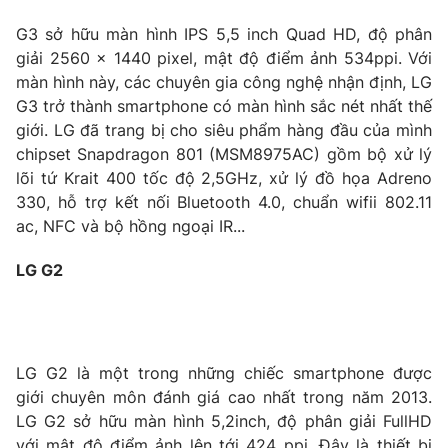
Phim VTV
Giải trí
G3 sở hữu màn hình IPS 5,5 inch Quad HD, độ phân
Hậu trường
giải 2560 x 1440 pixel, mật độ điểm ảnh 534ppi. Với
Điện ảnh
Đời sống
màn hình này, các chuyên gia công nghệ nhận định, LG
Nhân vật
Âm nhạc
G3 trở thành smartphone có màn hình sắc nét nhất thế
Du lịch
Khán giả
giới. LG đã trang bị cho siêu phẩm hàng đầu của mình
Giáo dục
Sao
chipset Snapdragon 801 (MSM8975AC) gồm bộ xử lý
Làm đẹp
Giải sao mai
lõi tứ Krait 400 tốc độ 2,5GHz, xử lý đồ họa Adreno
Tuyển sinh
Công nghệ
Chất lượng cuộc sống
330, hỗ trợ kết nối Bluetooth 4.0, chuẩn wifii 802.11
Học trực tuyến
ac, NFC và bộ hồng ngoại IR...
Hitech Công nghệ tương lai
Giao lưu trực tuyến
LG G2
Sản phẩm
Lịch phát sóng
Thị trường
Tư vấn
LG G2 là một trong những chiếc smartphone được
Chuyên mục khác
giới chuyên môn đánh giá cao nhất trong năm 2013.
LG G2 sở hữu màn hình 5,2inch, độ phân giải FullHD
Emagazine
Podcast
với mật độ điểm ảnh lên tới 424 ppi. Đây là thiết bị