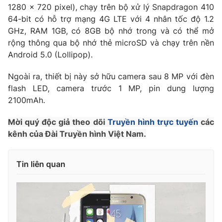
Ðiện thoại Thời báo VTV:
024.66 897 897
1280 x 720 pixel), chạy trên bộ xử lý Snapdragon 410
64-bit có hỗ trợ mạng 4G LTE với 4 nhân tốc độ 1.2
Email:
toasoan@vtv.vn
GHz, RAM 1GB, có 8GB bộ nhớ trong và có thể mở
Liên hệ quảng cáo:
024-7300.7108
rộng thông qua bộ nhớ thẻ microSD và chạy trên nền
Android 5.0 (Lollipop).
Ngoài ra, thiết bị này sở hữu camera sau 8 MP với đèn
flash LED, camera trước 1 MP, pin dung lượng
2100mAh.
Mời quý độc giả theo dõi
Truyền hình trực tuyến
các
kênh của Đài Truyền hình Việt Nam.
Tin liên quan
® Cấm sao chép dưới mọi hình thức nếu không có sự chấp
thuận bằng văn bản. Ghi rõ nguồn VTV.vn khi phát hành lại
thông tin từ website này.