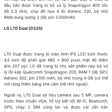
đầu tiên được trang bị bộ xử lý Snapdragon 800 tốc
Photo
Infographic
độ 2,3 GHz, chip đồ họa 4 lõi Adreno 330, bộ nhớ
RAM dung lượng 2 GB, pin 3.000mAh.
Video
Shorts video
LG L70 Dual (D325)
VTV Money
VTV Thể thao
VTV Sức khoẻ
Bất động sản
L70 Dual được trang bị màn hình IPS LCD kích thước
4,5 inch độ phân giải 480 x 800 pixel, mật độ điểm
ảnh 207 ppi. LG đã trang bị cho sản phẩm này bộ xử
Thị trường 24h
Tấm lòng Việt
lý lõi kép Qualcomm Snapdragon 200, RAM 1 GB, GPU
Adreno 302, pin 2100 mAh, bộ nhớ trong 4 GB (có thể
VTV4
Vươn mình bằng AI
mở rộng thêm bằng khe cắm thẻ nhớ ngoài).
Ngoài ra, L70 Dual sở hữu camera sau 5 MP, camera
VTV9
VTV8
trước theo chuẩn VGA, hỗ trợ kết nối Wi-Fi, Bluetooth,
GPS, chạy 2 SIM cùng lúc và được cài sẵn bản
Liên hệ tòa soạn
English