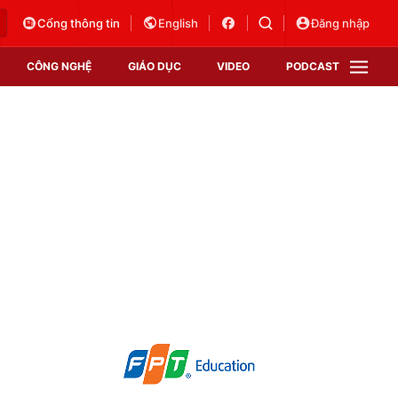
Cổng thông tin
English
Đăng nhập
CÔNG NGHỆ
GIÁO DỤC
VIDEO
PODCAST
VTV Money
VTV Thể thao
VTV Sức khoẻ
Bất động sản
Thị trường 24h
Tấm lòng Việt
Vươn mình bằng AI
VTV4
VTV8
VTV9
Lịch phát sóng
Giao lưu trực tuyến
Sự kiện