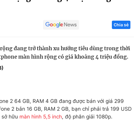
Góc ảnh
Chia sẻ
Giáo dục
Công nghệ
Tuyển sinh
Hitech Công ng
ộng đang trở thành xu hướng tiêu dùng trong thời
Học trực tuyến
Sản phẩm
rtphone màn hình rộng có giá khoảng 4 triệu đồng.
g
Thị trường
B)
Tư vấn
nFone 2 64 GB, RAM 4 GB đang được bán với giá 299
Fone 2 bản 16 GB, RAM 2 GB, bạn chỉ phải trả 199 USD
y sở hữu
màn hình 5,5 inch
, độ phân giải 1080p.