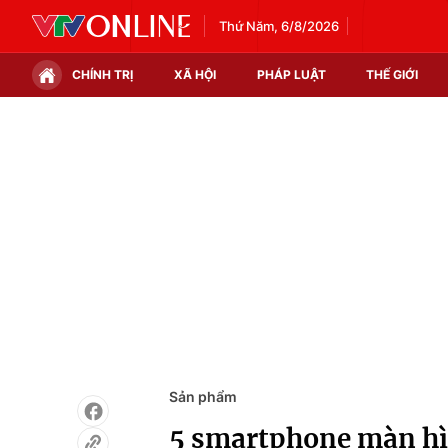
Thứ Năm, 6/8/2026
CHÍNH TRỊ
XÃ HỘI
PHÁP LUẬT
THẾ GIỚI
Chính trị
Xã hội
Thế giới
Kinh tế
Tin tức
Tài chính
Thế giới đó đây
Thị trường
Câu chuyện quốc tế
Góc doanh nghiệp
Dữ liệu và đời sống
Sản phẩm
5 smartphone màn hì