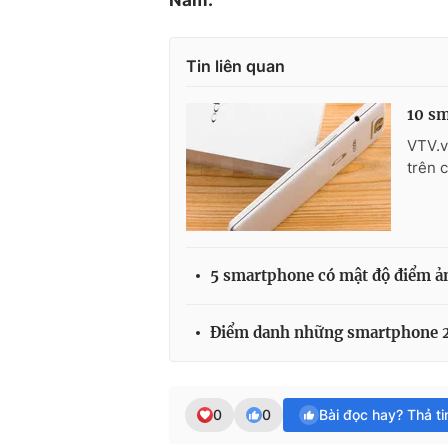
Nam.
Tin liên quan
10 sm
VTV.v
trên 
5 smartphone có mật độ điểm ả
Điểm danh những smartphone 2 
0
0
Bài đọc hay? Thả t