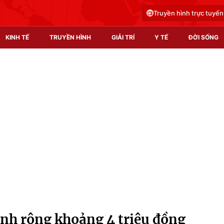
Truyền hình trực tuyến
KINH TẾ
TRUYỀN HÌNH
GIẢI TRÍ
Y TẾ
ĐỜI SỐNG
Pháp luật
Y tế
Truyền hình
Multimedia
Phim VTV
Video
Hậu trường
Shorts video
Nhân vật
Podcast
Khán giả
EMagazine
Giải sao mai
Photo
nh rộng khoảng 4 triệu đồng
Infographic