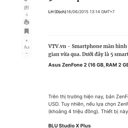
LH (Dịch)
16/06/2015 13:14 GMT+7
0
Giải trí
Đời sống
Điện ảnh
Du lịch
VTV.vn - Smartphone màn hình r
Âm nhạc
Làm đẹp
gian vừa qua. Dưới đây là 5 sma
Sao
Chất lượng cuộc sốn
Asus ZenFone 2 (16 GB, RAM 2 G
Trên thị trường hiện nay, bản Ze
USD. Tuy nhiên, nếu lựa chọn Zen
(khoảng 4 triệu đồng). Thiết bị nà
BLU Studio X Plus