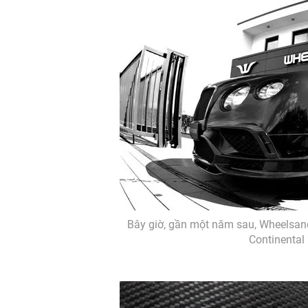
Bây giờ, gần một năm sau, Wheelsand
Continental 