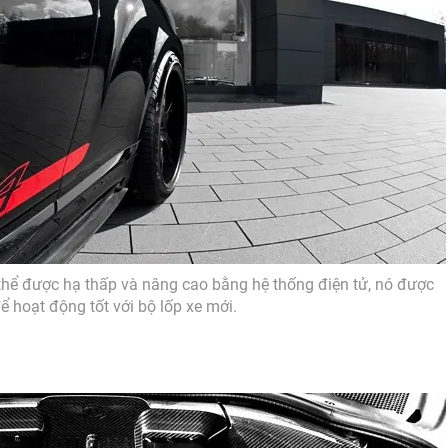
thể được hạ thấp và nâng cao bằng hệ thống điện tử, nó được
để hoạt động tốt với bộ lốp xe mới.