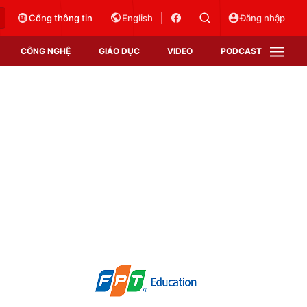
Cổng thông tin
English
Đăng nhập
CÔNG NGHỆ
GIÁO DỤC
VIDEO
PODCAST
VTV Money
VTV Thể thao
VTV Sức khoẻ
Bất động sản
Thị trường 24h
Tấm lòng Việt
Vươn mình bằng AI
VTV4
VTV8
VTV9
Lịch phát sóng
Giao lưu trực tuyến
Sự kiện