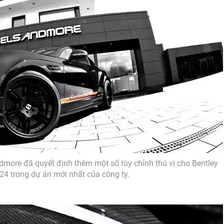
more đã quyết định thêm một số tùy chỉnh thú vị cho Bentley
24 trong dự án mới nhất của công ty.