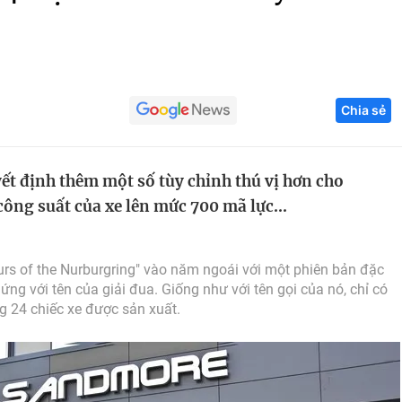
Góc ảnh
Giáo dục
Công nghệ
Chia sẻ
Tuyển sinh
Hitech Công ng
Học trực tuyến
Sản phẩm
t định thêm một số tùy chỉnh thú vị hơn cho
g
Thị trường
ông suất của xe lên mức 700 mã lực...
Tư vấn
ours of the Nurburgring" vào năm ngoái với một phiên bản đặc
ứng với tên của giải đua. Giống như với tên gọi của nó, chỉ có
g 24 chiếc xe được sản xuất.