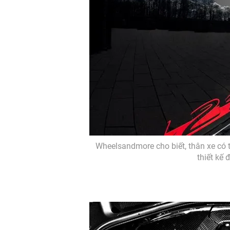
Wheelsandmore cho biết, thân xe có 
thiết kế 