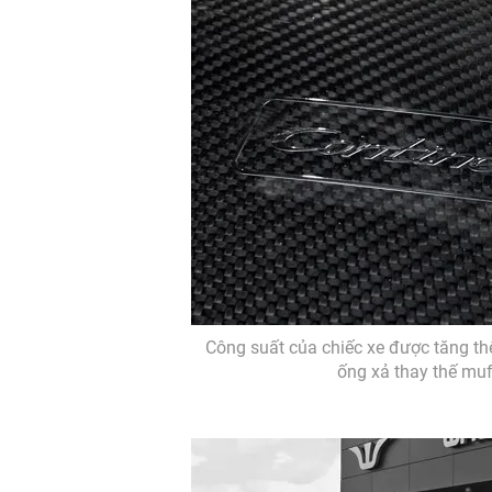
Công suất của chiếc xe được tăng t
ống xả thay thế muff