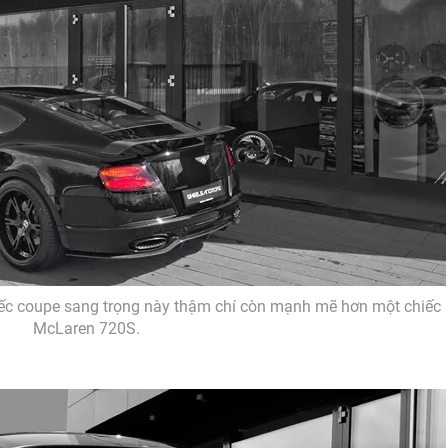
ếc coupe sang trọng này thậm chí còn mạnh mẽ hơn một chiếc
McLaren 720S.