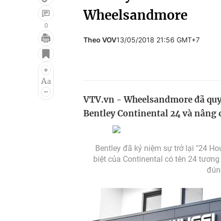
Wheelsandmore
0
Theo VOV
13/05/2018 21:56 GMT+7
Giải trí
Đời sống
Điện ảnh
Du lịch
Âm nhạc
Làm đẹp
VTV.vn - Wheelsandmore đã quyế
Sao
Chất lượng cuộc sốn
Bentley Continental 24 và nâng c
Bentley đã kỷ niệm sự trở lại "24 H
biệt của Continental có tên 24 tương 
đún