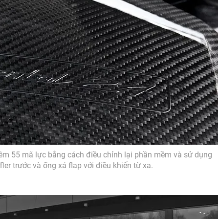
hêm 55 mã lực bằng cách điều chỉnh lại phần mềm và sử dụng
ler trước và ống xả flap với điều khiển từ xa.