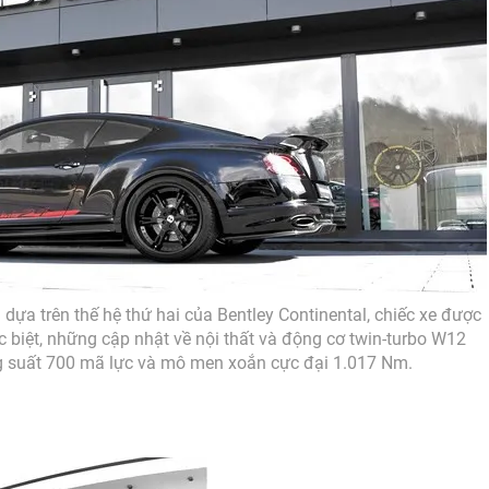
dựa trên thế hệ thứ hai của Bentley Continental, chiếc xe được
 biệt, những cập nhật về nội thất và động cơ twin-turbo W12
ng suất 700 mã lực và mô men xoắn cực đại 1.017 Nm.