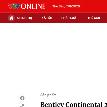
Thứ Sáu, 7/8/2026
CHÍNH TRỊ
XÃ HỘI
PHÁP LUẬT
THẾ GIỚI
Chính trị
Xã hội
Thế giới
Kinh tế
Tin tức
Tài chính
Thế giới đó đây
Thị trường
Câu chuyện quốc tế
Góc doanh nghiệp
Dữ liệu và đời sống
Sản phẩm
Bentley Continental 2