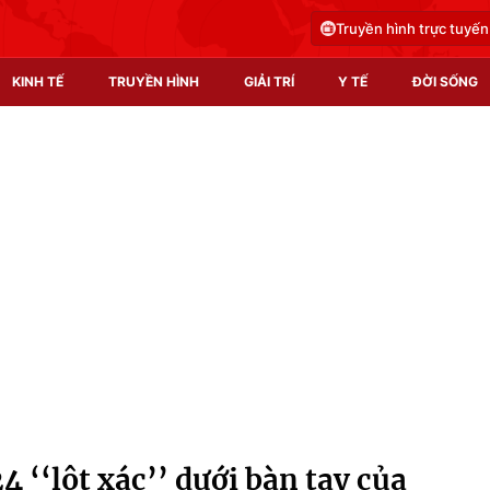
Truyền hình trực tuyến
KINH TẾ
TRUYỀN HÌNH
GIẢI TRÍ
Y TẾ
ĐỜI SỐNG
Pháp luật
Y tế
Truyền hình
Multimedia
Phim VTV
Video
Hậu trường
Shorts video
Nhân vật
Podcast
Khán giả
EMagazine
Giải sao mai
Photo
4 ‘‘lột xác’’ dưới bàn tay của
Infographic