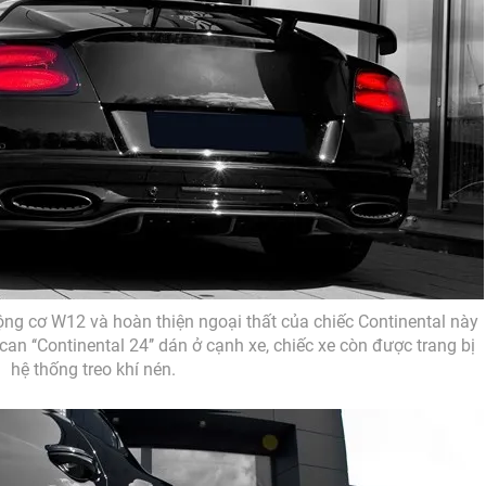
ộng cơ W12 và hoàn thiện ngoại thất của chiếc Continental này
an ‘‘Continental 24’’ dán ở cạnh xe, chiếc xe còn được trang bị
hệ thống treo khí nén.