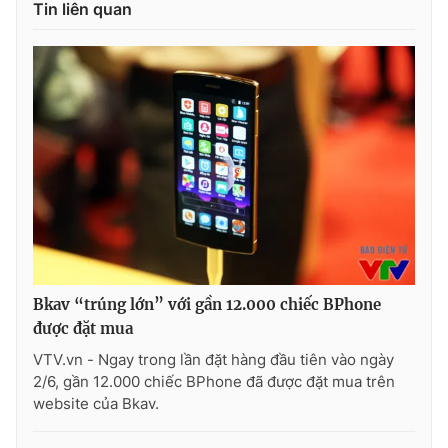
Tin liên quan
THỜI BÁO VTV
Theo dõi báo trên
Cơ quan chủ quản:
Đài Truyền hình Việt Nam
Cơ quan báo chí:
Thời báo VTV
Bkav “trúng lớn” với gần 12.000 chiếc BPhone
Giấy phép hoạt động báo in và báo điện tử số 483/GP-BTTTT
cấp ngày 29/12/2023
được đặt mua
Tổng Biên tập:
Vũ Thanh Thủy
VTV.vn - Ngay trong lần đặt hàng đầu tiên vào ngày
2/6, gần 12.000 chiếc BPhone đã được đặt mua trên
Phó Tổng Biên tập:
Nguyễn Thị Mỹ Hạnh, Phạm Quốc Thắng,
website của Bkav.
Nguyễn Trọng Ninh
Tổng đài VTV:
024.38 355 931 - 024.38 355 932