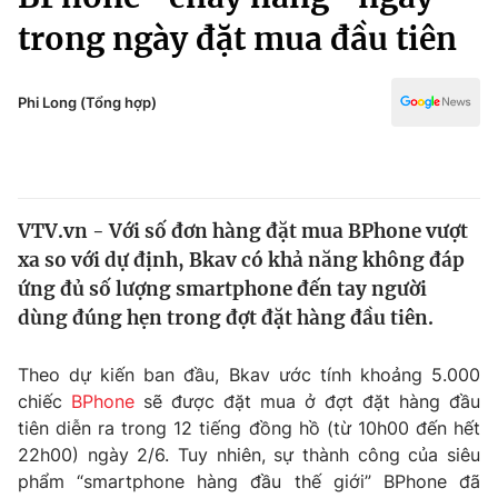
Chính trị
Truyền hình
trong ngày đặt mua đầu tiên
Văn hóa - Giải trí
Xã hội
Y tế
Phi Long (Tổng hợp)
Đời sống
Pháp luật
Công nghệ
Giáo dục
Y tế
VTV.vn - Với số đơn hàng đặt mua BPhone vượt
xa so với dự định, Bkav có khả năng không đáp
Thế giới
ứng đủ số lượng smartphone đến tay người
Tin tức
dùng đúng hẹn trong đợt đặt hàng đầu tiên.
Kinh tế
Thế giới đó đây
Theo dự kiến ban đầu, Bkav ước tính khoảng 5.000
Tài chính
Dữ liệu và đời sống
Câu chuyện quốc tế
chiếc
BPhone
sẽ được đặt mua ở đợt đặt hàng đầu
Thị trường
tiên diễn ra trong 12 tiếng đồng hồ (từ 10h00 đến hết
22h00) ngày 2/6. Tuy nhiên, sự thành công của siêu
Truyền hình
Góc doanh nghiệp
phẩm “smartphone hàng đầu thế giới” BPhone đã