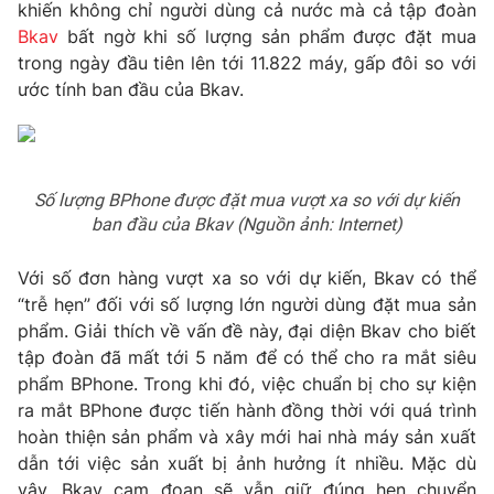
Phim VTV
khiến không chỉ người dùng cả nước mà cả tập đoàn
Giải trí
Bkav
bất ngờ khi số lượng sản phẩm được đặt mua
Hậu trường
trong ngày đầu tiên lên tới 11.822 máy, gấp đôi so với
Điện ảnh
Đời sống
ước tính ban đầu của Bkav.
Nhân vật
Âm nhạc
Du lịch
Khán giả
Giáo dục
Sao
Làm đẹp
Giải sao mai
Tuyển sinh
Số lượng BPhone được đặt mua vượt xa so với dự kiến
Công nghệ
Chất lượng cuộc sống
ban đầu của Bkav (Nguồn ảnh: Internet)
Học trực tuyến
Hitech Công nghệ tương lai
Với số đơn hàng vượt xa so với dự kiến, Bkav có thể
Giao lưu trực tuyến
“trễ hẹn” đối với số lượng lớn người dùng đặt mua sản
Sản phẩm
phẩm. Giải thích về vấn đề này, đại diện Bkav cho biết
Lịch phát sóng
Thị trường
tập đoàn đã mất tới 5 năm để có thể cho ra mắt siêu
phẩm BPhone. Trong khi đó, việc chuẩn bị cho sự kiện
Tư vấn
ra mắt BPhone được tiến hành đồng thời với quá trình
Chuyên mục khác
hoàn thiện sản phẩm và xây mới hai nhà máy sản xuất
dẫn tới việc sản xuất bị ảnh hưởng ít nhiều. Mặc dù
Emagazine
Podcast
vậy, Bkav cam đoan sẽ vẫn giữ đúng hẹn chuyển