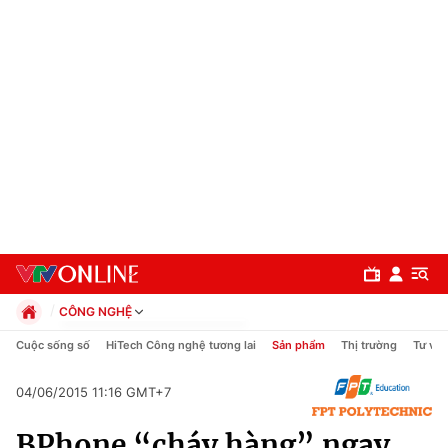
CÔNG NGHỆ
Chính trị
Cuộc sống số
HiTech Công nghệ tương lai
Sản phẩm
Thị trường
Tư vấn
Xã hội
Pháp luật
04/06/2015 11:16 GMT+7
Chuyên mục
Kinh tế
BPhone “cháy hàng” ngay
Thể thao