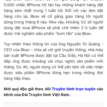
5.000 chiếc BPhone tới tận tay những khách hàng đặt
Photo
Infographic
hàng sớm nhất trong 1 tuần tới. Đối với các đơn đặt
hàng còn lại, Bkav sẽ cố gắng giao hàng tới người
Video
Shorts video
dùng trong tháng 6 này. Như vậy, khoảng 1/2 số người
dùng đặt mua BPhone sẽ phải chờ thêm 2-3 tuần để
được trải nghiệm siêu phẩm “bom tấn” của Bkav.
VTV Money
VTV Thể thao
Tuy nhiên theo thông tin của ông Nguyễn Tử Quảng -
VTV Sức khoẻ
Bất động sản
CEO của Bkav - chia sẻ với giới truyền thông, nhà máy
sản xuất BPhone được đặt tại Cầu Giấy, Hà Nội có thể
đáp ứng được khoảng vài chục nghìn sản phẩm mỗi
Thị trường 24h
Tấm lòng Việt
tháng. Do đó, người dùng có thể yên tâm về việc nhận
được siêu phẩm BPhone đúng hẹn trong những đợt
VTV4
Vươn mình bằng AI
hàng tiếp theo.
Mời quý độc giả theo dõi
Truyền hình trực tuyến
các
VTV9
VTV8
kênh của Đài Truyền hình Việt Nam.
Liên hệ tòa soạn
English