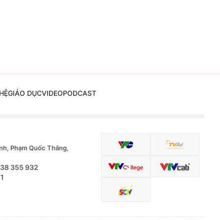
HỆ
GIÁO DỤC
VIDEO
PODCAST
nh, Phạm Quốc Thắng,
.38 355 932
71