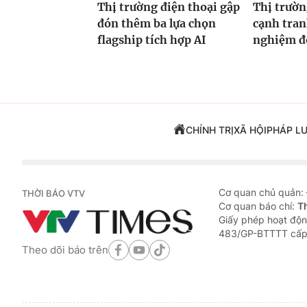
Thị trường điện thoại gập
Thị trườn
đón thêm ba lựa chọn
cạnh tran
flagship tích hợp AI
nghiệm đ
CHÍNH TRỊ
XÃ HỘI
PHÁP L
Cơ quan chủ quản:
THỜI BÁO VTV
Cơ quan báo chí:
T
Giấy phép hoạt độn
483/GP-BTTTT cấp
Theo dõi báo trên