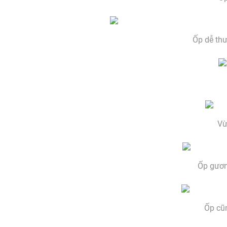
Ốp dễ th
Vừ
Ốp gươn
Ốp cũn