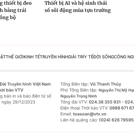
g thiết bị đeo
Thiết bị AI và hệ sinh thái
h bằng trải
số sôi động mùa tựu trường
ồng bộ
UẬT
THẾ GIỚI
KINH TẾ
TRUYỀN HÌNH
GIẢI TRÍ
Y TẾ
ĐỜI SỐNG
CÔNG NG
Đài Truyền hình Việt Nam
Tổng Biên tập:
Vũ Thanh Thủy
hời báo VTV
Phó Tổng Biên tập:
Nguyễn Thị Mỹ Hạ
g báo in và báo điện tử số
Nguyễn Trọng Ninh
 ngày 29/12/2023
Tổng đài VTV:
024.38 355 931 - 024
Ðiện thoại Thời báo VTV:
0988 671 6
Email:
toasoan@vtv.vn
Liên hệ quảng cáo:
(024) 626 79595