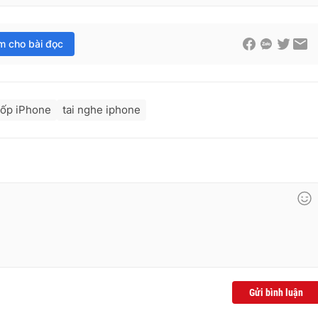
im cho bài đọc
ốp iPhone
tai nghe iphone
Gửi bình luận