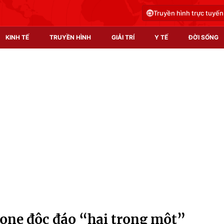
Truyền hình trực tuyến
KINH TẾ
TRUYỀN HÌNH
GIẢI TRÍ
Y TẾ
ĐỜI SỐNG
Pháp luật
Y tế
Truyền hình
Multimedia
Phim VTV
Video
Hậu trường
Shorts video
Nhân vật
Podcast
Khán giả
EMagazine
Giải sao mai
Photo
one độc đáo “hai trong một”
Infographic