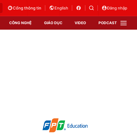
Cổng thông tin
English
Đăng nhập
CÔNG NGHỆ
GIÁO DỤC
VIDEO
PODCAST
VTV Money
VTV Thể thao
VTV Sức khoẻ
Bất động sản
Thị trường 24h
Tấm lòng Việt
Vươn mình bằng AI
VTV4
VTV8
VTV9
Lịch phát sóng
Giao lưu trực tuyến
Sự kiện