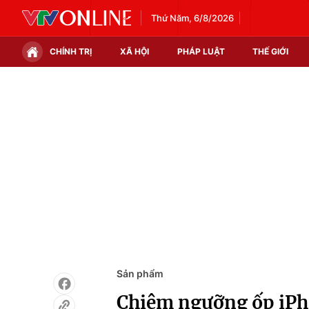
Thứ Năm, 6/8/2026
CHÍNH TRỊ
XÃ HỘI
PHÁP LUẬT
THẾ GIỚI
Chính trị
Xã hội
Thế giới
Kinh tế
Tin tức
Tài chính
Thế giới đó đây
Thị trường
Câu chuyện quốc tế
Góc doanh nghiệp
Dữ liệu và đời sống
Sản phẩm
Chiêm ngưỡng ốp iPh