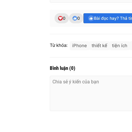
0
0
Bài đọc hay? Thả t
Từ khóa:
iPhone
thiết kế
tiện ích
Bình luận
(
0
)