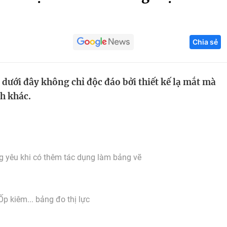
Góc ảnh
Chia sẻ
Giáo dục
Công nghệ
Tuyển sinh
Hitech Công ng
dưới đây không chỉ độc đáo bởi thiết kế lạ mắt mà
Học trực tuyến
Sản phẩm
ch khác.
g
Thị trường
Tư vấn
 yêu khi có thêm tác dụng làm bảng vẽ
Ốp kiêm... bảng đo thị lực