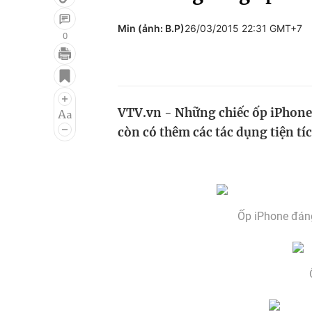
Min (ảnh: B.P)
26/03/2015 22:31 GMT+7
0
Giải trí
Đời sống
Điện ảnh
Du lịch
VTV.vn - Những chiếc ốp iPhone 
Âm nhạc
Làm đẹp
còn có thêm các tác dụng tiện tí
Sao
Chất lượng cuộc sốn
Ốp iPhone đáng