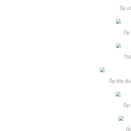
Ốp vớ
Ốp 
Thậ
Ốp độc đáo
Ốp 
Ốp