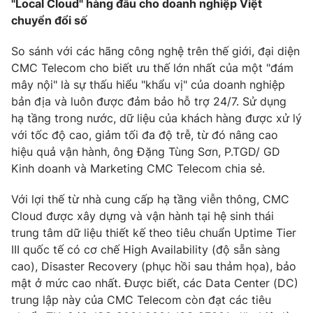
"Local Cloud" hàng đầu cho doanh nghiệp Việt
chuyển đổi số
Photo
Infographic
So sánh với các hãng công nghệ trên thế giới, đại diện
Video
Shorts video
CMC Telecom cho biết ưu thế lớn nhất của một "đám
mây nội" là sự thấu hiểu "khẩu vị" của doanh nghiệp
bản địa và luôn được đảm bảo hỗ trợ 24/7. Sử dụng
VTV Money
VTV Thể thao
hạ tầng trong nước, dữ liệu của khách hàng được xử lý
với tốc độ cao, giảm tối đa độ trễ, từ đó nâng cao
VTV Sức khoẻ
Bất động sản
hiệu quả vận hành, ông Đặng Tùng Sơn, P.TGD/ GD
Kinh doanh và Marketing CMC Telecom chia sẻ.
Thị trường 24h
Tấm lòng Việt
Với lợi thế từ nhà cung cấp hạ tầng viễn thông, CMC
Cloud được xây dựng và vận hành tại hệ sinh thái
VTV4
Vươn mình bằng AI
trung tâm dữ liệu thiết kế theo tiêu chuẩn Uptime Tier
III quốc tế có cơ chế High Availability (độ sẵn sàng
VTV9
VTV8
cao), Disaster Recovery (phục hồi sau thảm họa), bảo
mật ở mức cao nhất. Được biết, các Data Center (DC)
trung lập này của CMC Telecom còn đạt các tiêu
Liên hệ tòa soạn
English