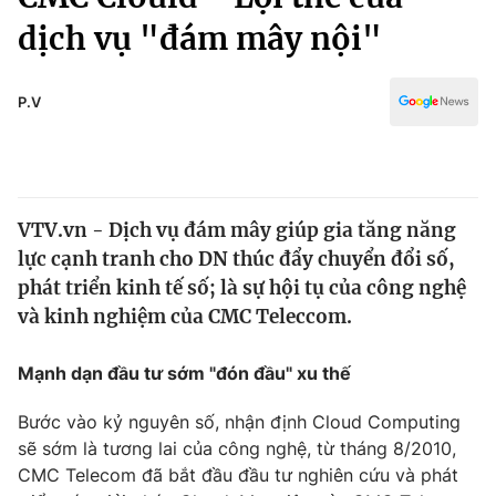
Chính trị
Truyền hình
dịch vụ "đám mây nội"
Văn hóa - Giải trí
Xã hội
Y tế
P.V
Đời sống
Pháp luật
Công nghệ
Giáo dục
Y tế
VTV.vn - Dịch vụ đám mây giúp gia tăng năng
lực cạnh tranh cho DN thúc đẩy chuyển đổi số,
Thế giới
phát triển kinh tế số; là sự hội tụ của công nghệ
Tin tức
và kinh nghiệm của CMC Teleccom.
Kinh tế
Thế giới đó đây
Mạnh dạn đầu tư sớm "đón đầu" xu thế
Tài chính
Dữ liệu và đời sống
Câu chuyện quốc tế
Thị trường
Bước vào kỷ nguyên số, nhận định Cloud Computing
sẽ sớm là tương lai của công nghệ, từ tháng 8/2010,
Truyền hình
Góc doanh nghiệp
CMC Telecom đã bắt đầu đầu tư nghiên cứu và phát