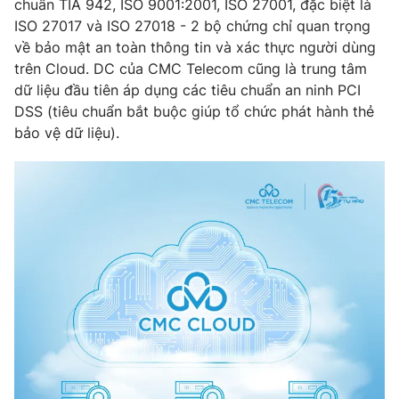
chuẩn TIA 942, ISO 9001:2001, ISO 27001, đặc biệt là
ISO 27017 và ISO 27018 - 2 bộ chứng chỉ quan trọng
về bảo mật an toàn thông tin và xác thực người dùng
trên Cloud. DC của CMC Telecom cũng là trung tâm
THỜI BÁO VTV
dữ liệu đầu tiên áp dụng các tiêu chuẩn an ninh PCI
DSS (tiêu chuẩn bắt buộc giúp tổ chức phát hành thẻ
bảo vệ dữ liệu).
Theo dõi báo trên
Cơ quan chủ quản:
Đài Truyền hình Việt Nam
Cơ quan báo chí:
Thời báo VTV
Giấy phép hoạt động báo in và báo điện tử số 483/GP-BTTTT
cấp ngày 29/12/2023
Tổng Biên tập:
Vũ Thanh Thủy
Phó Tổng Biên tập:
Nguyễn Thị Mỹ Hạnh, Phạm Quốc Thắng,
Nguyễn Trọng Ninh
Tổng đài VTV:
024.38 355 931 - 024.38 355 932
Ðiện thoại Thời báo VTV:
024.66 897 897