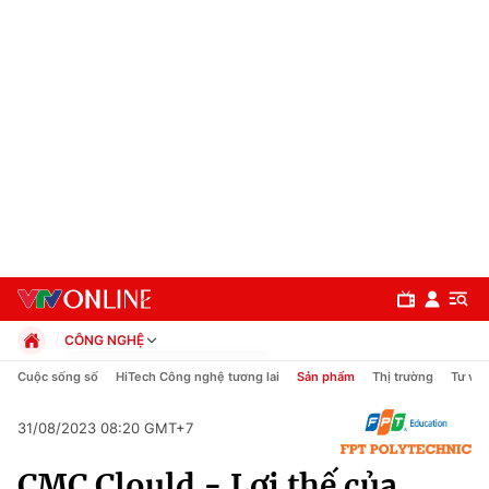
CÔNG NGHỆ
Chính trị
Cuộc sống số
HiTech Công nghệ tương lai
Sản phẩm
Thị trường
Tư vấn
Xã hội
Pháp luật
31/08/2023 08:20 GMT+7
Chuyên mục
Kinh tế
CMC Clould - Lợi thế của
Thể thao