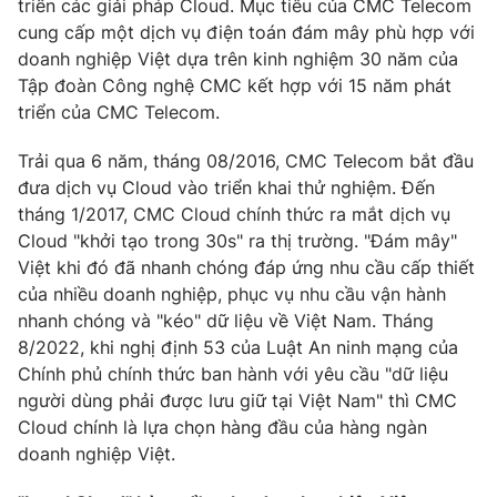
triển các giải pháp Cloud. Mục tiêu của CMC Telecom
Phim VTV
Giải trí
cung cấp một dịch vụ điện toán đám mây phù hợp với
Hậu trường
doanh nghiệp Việt dựa trên kinh nghiệm 30 năm của
Điện ảnh
Tập đoàn Công nghệ CMC kết hợp với 15 năm phát
Đời sống
Nhân vật
triển của CMC Telecom.
Âm nhạc
Du lịch
Khán giả
Giáo dục
Sao
Trải qua 6 năm, tháng 08/2016, CMC Telecom bắt đầu
Làm đẹp
Giải sao mai
đưa dịch vụ Cloud vào triển khai thử nghiệm. Đến
Tuyển sinh
tháng 1/2017, CMC Cloud chính thức ra mắt dịch vụ
Công nghệ
Chất lượng cuộc sống
Cloud "khởi tạo trong 30s" ra thị trường. "Đám mây"
Học trực tuyến
Hitech Công nghệ tương lai
Việt khi đó đã nhanh chóng đáp ứng nhu cầu cấp thiết
Giao lưu trực tuyến
của nhiều doanh nghiệp, phục vụ nhu cầu vận hành
Sản phẩm
nhanh chóng và "kéo" dữ liệu về Việt Nam. Tháng
Lịch phát sóng
8/2022, khi nghị định 53 của Luật An ninh mạng của
Thị trường
Chính phủ chính thức ban hành với yêu cầu "dữ liệu
Tư vấn
người dùng phải được lưu giữ tại Việt Nam" thì CMC
Cloud chính là lựa chọn hàng đầu của hàng ngàn
Chuyên mục khác
doanh nghiệp Việt.
Emagazine
Podcast