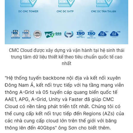
Email:
toasoan@vtv.vn
Liên hệ quảng cáo:
024-7300.7108
CMC Cloud được xây dựng và vận hành tại hệ sinh thái
trung tâm dữ liệu thiết kế theo tiêu chuẩn quốc tế cao
nhất
"Hệ thống tuyến backbone nội địa và kết nối xuyên
Đông Nam Á, kết nối trực tiếp với hạ tầng mạng viễn
thông A-Grid và 05 tuyến cáp quang biển quốc tế
® Cấm sao chép dưới mọi hình thức nếu không có sự chấp
thuận bằng văn bản. Ghi rõ nguồn VTV.vn khi phát hành lại
AAE1, APG, A-Grid, Unity và Faster đã giúp CMC
thông tin từ website này.
Cloud có nền tảng phát triển tốt nhất. Chúng tôi có
thể cung cấp kết nối trực tiếp đến Regions (AZs) của
các nhà cung cấp cloud lớn trên thế giới với băng
thông lên đến 40Gbps" ông Sơn cho biết thêm.