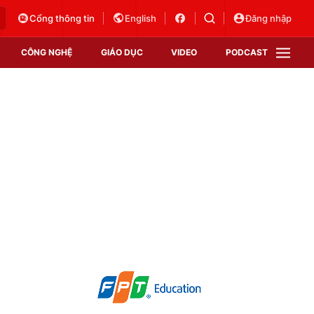
Cổng thông tin
English
Đăng nhập
CÔNG NGHỆ
GIÁO DỤC
VIDEO
PODCAST
VTV Money
VTV Thể thao
VTV Sức khoẻ
Bất động sản
Thị trường 24h
Tấm lòng Việt
Vươn mình bằng AI
VTV4
VTV8
VTV9
Lịch phát sóng
Giao lưu trực tuyến
Sự kiện