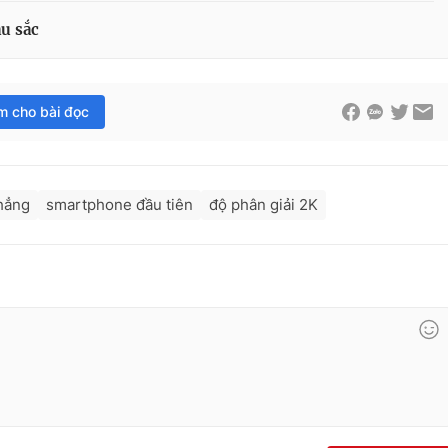
àu sắc
im cho bài đọc
hẳng
smartphone đầu tiên
độ phân giải 2K