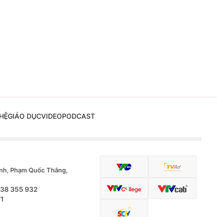
HỆ
GIÁO DỤC
VIDEO
PODCAST
nh, Phạm Quốc Thắng,
.38 355 932
71