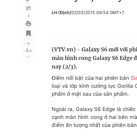
LH (Dịch)
02/03/2015 09:54 GMT+7
0
Giải trí
Đời sống
Điện ảnh
Du lịch
(VTV.vn) - Galaxy S6 mới với p
Âm nhạc
Làm đẹp
màn hình cong Galaxy S6 Edge đã
Sao
Chất lượng cuộc sốn
nay (2/3).
Điểm nổi bật của hai phiên bản
Ga
loại và lớp kính cường lực Gorill
phẩm ở mặt sau của sản phẩm.
Ngoài ra, Galaxy S6 Edge là chiếc 
cạnh màn hình cong ở hai bên màn
điểm ấn tượng nhất của phiên bản