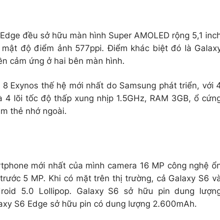
 Edge đều sở hữu màn hình Super AMOLED rộng 5,1 inc
 mật độ điểm ảnh 577ppi. Điểm khác biệt đó là Galax
iền cảm ứng ở hai bên màn hình.
õi 8 Exynos thế hệ mới nhất do Samsung phát triển, với 
và 4 lõi tốc độ thấp xung nhịp 1.5GHz, RAM 3GB, ổ cứn
ắm thẻ nhớ ngoài.
rtphone mới nhất của mình camera 16 MP công nghệ ổ
rước 5 MP. Khi có mặt trên thị trường, cả Galaxy S6 v
oid 5.0 Lollipop. Galaxy S6 sở hữu pin dung lượn
axy S6 Edge sở hữu pin có dung lượng 2.600mAh.