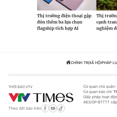
Thị trường điện thoại gập
Thị trườn
đón thêm ba lựa chọn
cạnh tran
flagship tích hợp AI
nghiệm đ
CHÍNH TRỊ
XÃ HỘI
PHÁP L
Cơ quan chủ quản:
THỜI BÁO VTV
Cơ quan báo chí:
T
Giấy phép hoạt độn
483/GP-BTTTT cấp
Theo dõi báo trên