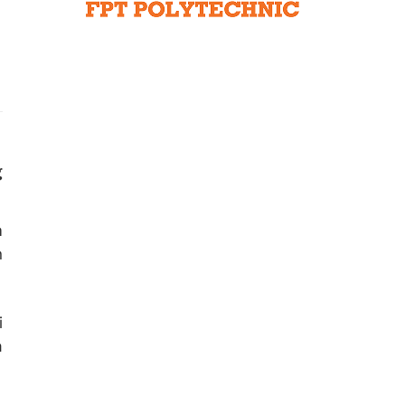
Liên hệ toà soạn
hệ tương lai
g
m
n
i
à