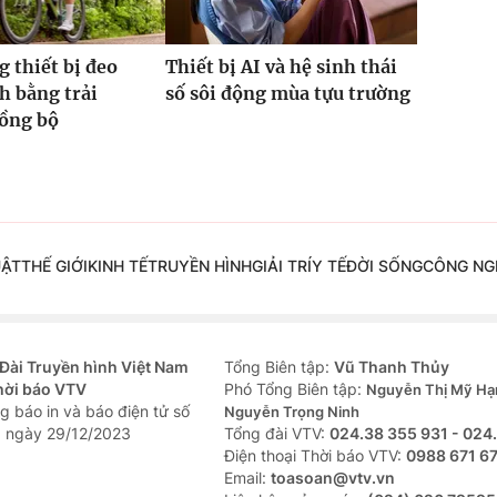
g thiết bị đeo
Thiết bị AI và hệ sinh thái
h bằng trải
số sôi động mùa tựu trường
ồng bộ
UẬT
THẾ GIỚI
KINH TẾ
TRUYỀN HÌNH
GIẢI TRÍ
Y TẾ
ĐỜI SỐNG
CÔNG NG
Đài Truyền hình Việt Nam
Tổng Biên tập:
Vũ Thanh Thủy
hời báo VTV
Phó Tổng Biên tập:
Nguyễn Thị Mỹ Hạ
g báo in và báo điện tử số
Nguyễn Trọng Ninh
 ngày 29/12/2023
Tổng đài VTV:
024.38 355 931 - 024
Ðiện thoại Thời báo VTV:
0988 671 6
Email:
toasoan@vtv.vn