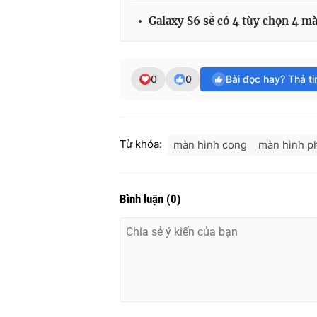
Galaxy S6 sẽ có 4 tùy chọn 4 m
0
0
Bài đọc hay? Thả t
Từ khóa:
màn hình cong
màn hình p
Bình luận
(
0
)