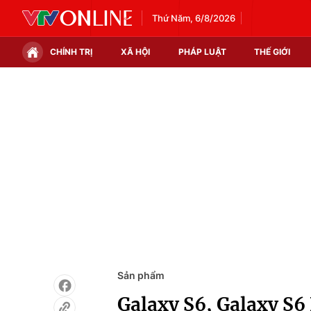
Thứ Năm, 6/8/2026
CHÍNH TRỊ
XÃ HỘI
PHÁP LUẬT
THẾ GIỚI
Chính trị
Xã hội
Thế giới
Kinh tế
Tin tức
Tài chính
Thế giới đó đây
Thị trường
Câu chuyện quốc tế
Góc doanh nghiệp
Dữ liệu và đời sống
Sản phẩm
Galaxy S6, Galaxy S6