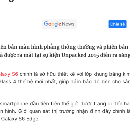
Góc ảnh
Chia sẻ
Giáo dục
Công nghệ
Tuyển sinh
Hitech Công ng
hiên bản màn hình phẳng thông thường và phiên bản
Học trực tuyến
Sản phẩm
 được ra mắt tại sự kiện Unpacked 2015 diễn ra sán
g
Thị trường
Tư vấn
laxy S6
chính là sở hữu thiết kế với lớp khung bằng ki
a Glass 4 thế hệ mới nhất, giúp đảm bảo độ bền cho sả
smartphone đầu tiên trên thế giới được trang bị đến ha
 hình. Giới quan sát thị trường nhận định đây chính l
 Galaxy S6 Edge.