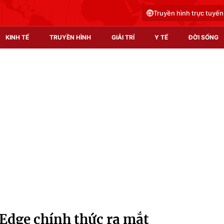
Truyền hình trực tuyến
KINH TẾ
TRUYỀN HÌNH
GIẢI TRÍ
Y TẾ
ĐỜI SỐNG
Pháp luật
Y tế
Truyền hình
Multimedia
Phim VTV
Video
Hậu trường
Shorts video
Nhân vật
Podcast
Khán giả
EMagazine
Giải sao mai
Photo
 Edge chính thức ra mắt
Infographic