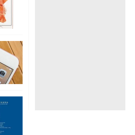
Liên hệ toà soạn
hệ tương lai