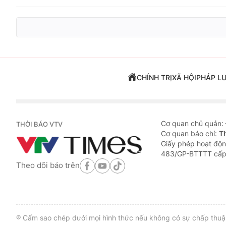
CHÍNH TRỊ
XÃ HỘI
PHÁP L
Cơ quan chủ quản:
THỜI BÁO VTV
Cơ quan báo chí:
T
Giấy phép hoạt độn
483/GP-BTTTT cấp
Theo dõi báo trên
® Cấm sao chép dưới mọi hình thức nếu không có sự chấp thuận 