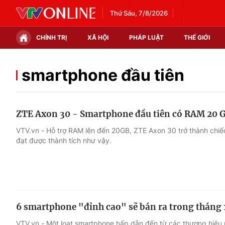
Thứ Sáu, 7/8/2026
CHÍNH TRỊ
XÃ HỘI
PHÁP LUẬT
THẾ GIỚI
Chính trị
Xã hội
smartphone đầu tiên
Thế giới
Kinh tế
ZTE Axon 30 - Smartphone đầu tiên có RAM 20 
Tin tức
Tài chính
VTV.vn - Hỗ trợ RAM lên đến 20GB, ZTE Axon 30 trở thành chiếc
đạt được thành tích như vậy.
Thế giới đó đây
Thị trường
Câu chuyện quốc tế
Góc doanh nghiệp
Dữ liệu và đời sống
6 smartphone "đỉnh cao" sẽ bán ra trong tháng 
VTV.vn - Một loạt smartphone hấp dẫn đến từ các thương hiệu