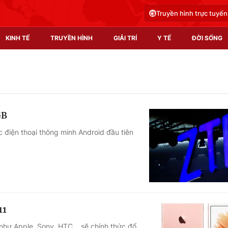
Truyền hình trực tuyến
KINH TẾ
TRUYỀN HÌNH
GIẢI TRÍ
Y TẾ
ĐỜI SỐNG
Pháp luật
Y tế
Truyền hình
Multimedia
GB
Phim VTV
Video
 điện thoại thông minh Android đầu tiên
Hậu trường
Shorts video
Nhân vật
Podcast
Khán giả
EMagazine
Giải sao mai
Photo
11
Infographic
 như Apple, Sony, HTC… sẽ chính thức đổ