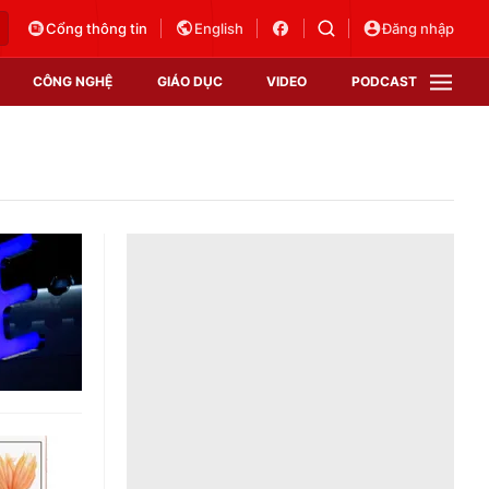
Cổng thông tin
English
Đăng nhập
CÔNG NGHỆ
GIÁO DỤC
VIDEO
PODCAST
VTV Money
VTV Thể thao
VTV Sức khoẻ
Bất động sản
Thị trường 24h
Tấm lòng Việt
Vươn mình bằng AI
VTV4
VTV8
VTV9
Lịch phát sóng
Giao lưu trực tuyến
Sự kiện