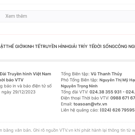
Xem thêm
UẬT
THẾ GIỚI
KINH TẾ
TRUYỀN HÌNH
GIẢI TRÍ
Y TẾ
ĐỜI SỐNG
CÔNG NG
Đài Truyền hình Việt Nam
Tổng Biên tập:
Vũ Thanh Thủy
hời báo VTV
Phó Tổng Biên tập:
Nguyễn Thị Mỹ Hạ
g báo in và báo điện tử số
Nguyễn Trọng Ninh
 ngày 29/12/2023
Tổng đài VTV:
024.38 355 931 - 024
Ðiện thoại Thời báo VTV:
0988 671 6
Email:
toasoan@vtv.vn
Liên hệ quảng cáo:
(024) 626 79595
bằng văn bản. Ghi rõ nguồn VTV.vn khi phát hành lại thông tin từ w