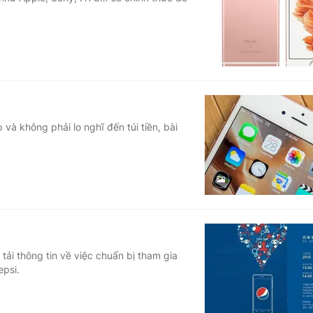
Góc ảnh
Giáo dục
Công nghệ
Tuyển sinh
Hitech Công ng
Học trực tuyến
Sản phẩm
à không phải lo nghĩ đến túi tiền, bài
g
Thị trường
Tư vấn
ải thông tin về việc chuẩn bị tham gia
epsi.