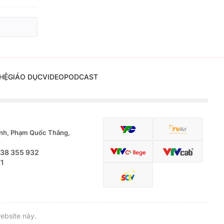
HỆ
GIÁO DỤC
VIDEO
PODCAST
nh, Phạm Quốc Thắng,
.38 355 932
71
ebsite này.