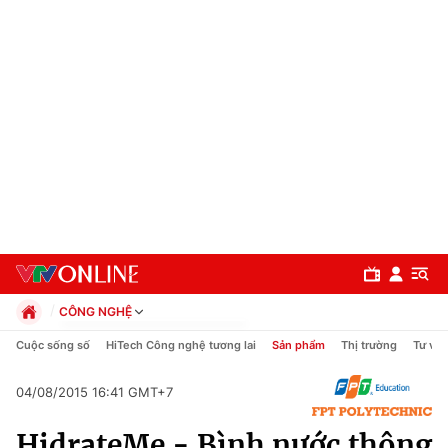
CÔNG NGHỆ
Chính trị
Cuộc sống số
HiTech Công nghệ tương lai
Sản phẩm
Thị trường
Tư vấn
Xã hội
Pháp luật
04/08/2015 16:41 GMT+7
Chuyên mục
Kinh tế
HidrateMe - Bình nước thông
Thể thao