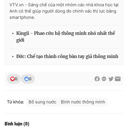
VTV.vn - Sáng chế của một nhóm các nhà khoa học tại
Photo
Infographic
Anh có thể giúp người dùng đo chính xác thị lực bằng
smartphone.
Video
Shorts video
Kingii - Phao cứu hộ thông minh nhỏ nhất thế
giới
VTV Money
VTV Thể thao
Đức: Chế tạo thành công bàn tay giả thông minh
VTV Sức khoẻ
Bất động sản
Thị trường 24h
Tấm lòng Việt
0
0
VTV4
Vươn mình bằng AI
Từ khóa:
Bổ sung nước
Bình nước thông minh
VTV9
VTV8
Bình luận
(
0
)
Liên hệ tòa soạn
English