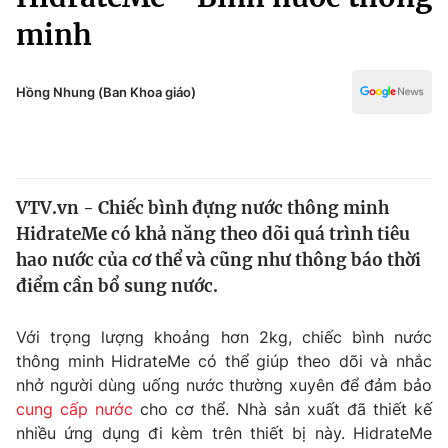
Chính trị
Truyền hình
minh
Văn hóa - Giải trí
Xã hội
Y tế
Hồng Nhung (Ban Khoa giáo)
Đời sống
Pháp luật
Công nghệ
Giáo dục
Y tế
VTV.vn - Chiếc bình đựng nước thông minh
HidrateMe có khả năng theo dõi quá trình tiêu
Thế giới
hao nước của cơ thể và cũng như thông báo thời
Tin tức
điểm cần bổ sung nước.
Kinh tế
Thế giới đó đây
Với trọng lượng khoảng hơn 2kg, chiếc bình nước
Tài chính
Dữ liệu và đời sống
Câu chuyện quốc tế
thông minh HidrateMe có thể giúp theo dõi và nhắc
Thị trường
nhở người dùng uống nước thường xuyên để đảm bảo
cung cấp nước
cho cơ thể. Nhà sản xuất đã thiết kế
Truyền hình
Góc doanh nghiệp
nhiều ứng dụng đi kèm trên thiết bị này. HidrateMe