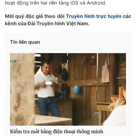
Phim VTV
hoạt động trên hai nền tảng iOS và Android.
Giải trí
Hậu trường
Mời quý độc giả theo dõi
Truyền hình trực tuyến
các
Điện ảnh
kênh của Đài Truyền hình Việt Nam.
Đời sống
Nhân vật
Âm nhạc
Du lịch
Khán giả
Giáo dục
Tin liên quan
Sao
Làm đẹp
Giải sao mai
Tuyển sinh
Công nghệ
Chất lượng cuộc sống
Học trực tuyến
Hitech Công nghệ tương lai
Giao lưu trực tuyến
Sản phẩm
Lịch phát sóng
Thị trường
Tư vấn
Chuyên mục khác
Emagazine
Podcast
Kiểm tra mắt bằng điện thoại thông minh