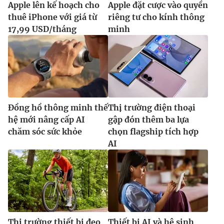
Apple lên kế hoạch cho
Apple đặt cược vào quyền
Ðiện thoại Thời báo VTV:
024.66 897 897
thuê iPhone với giá từ
riêng tư cho kính thông
Email:
toasoan@vtv.vn
17,99 USD/tháng
minh
Liên hệ quảng cáo:
024-7300.7108
Đồng hồ thông minh thế
Thị trường điện thoại
hệ mới nâng cấp AI
gập đón thêm ba lựa
chăm sóc sức khỏe
chọn flagship tích hợp
AI
® Cấm sao chép dưới mọi hình thức nếu không có sự chấp
thuận bằng văn bản. Ghi rõ nguồn VTV.vn khi phát hành lại
thông tin từ website này.
Thị trường thiết bị đeo
Thiết bị AI và hệ sinh