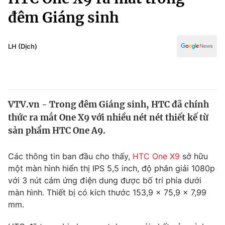
Chính trị
Truyền hình
đêm Giáng sinh
Văn hóa - Giải trí
Xã hội
Y tế
LH (Dịch)
Đời sống
Pháp luật
Công nghệ
Giáo dục
Y tế
VTV.vn - Trong đêm Giáng sinh, HTC đã chính
thức ra mắt One X9 với nhiều nét nét thiết kế từ
Thế giới
sản phẩm HTC One A9.
Tin tức
Kinh tế
Các thông tin ban đầu cho thấy,
HTC One X9
sở hữu
Thế giới đó đây
một màn hình hiển thị IPS 5,5 inch, độ phân giải 1080p
Tài chính
Dữ liệu và đời sống
với 3 nút cảm ứng điện dung được bố trí phía dưới
Câu chuyện quốc tế
Thị trường
màn hình. Thiết bị có kích thước 153,9 x 75,9 x 7,99
mm.
Truyền hình
Góc doanh nghiệp