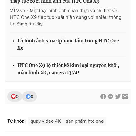
Tiếp tục rò rỉ hình ảnh của HTC One X9
VTV.vn - Một loạt hình ảnh chân thực và chi tiết về
HTC One X9 tiếp tục xuất hiện cùng với nhiều thông
tin đáng tin cậy.
THỜI BÁO VTV
Lộ hình ảnh smartphone tầm trung HTC One
X9
Theo dõi báo trên
HTC One X9 lộ thiết kế kim loại nguyên khối,
màn hình 2K, camera 13MP
Cơ quan chủ quản:
Đài Truyền hình Việt Nam
Cơ quan báo chí:
Thời báo VTV
Giấy phép hoạt động báo in và báo điện tử số 483/GP-BTTTT
0
0
cấp ngày 29/12/2023
Tổng Biên tập:
Vũ Thanh Thủy
Phó Tổng Biên tập:
Nguyễn Thị Mỹ Hạnh, Phạm Quốc Thắng,
Từ khóa:
quay video 4K
sản phẩm htc one
Nguyễn Trọng Ninh
Tổng đài VTV:
024.38 355 931 - 024.38 355 932