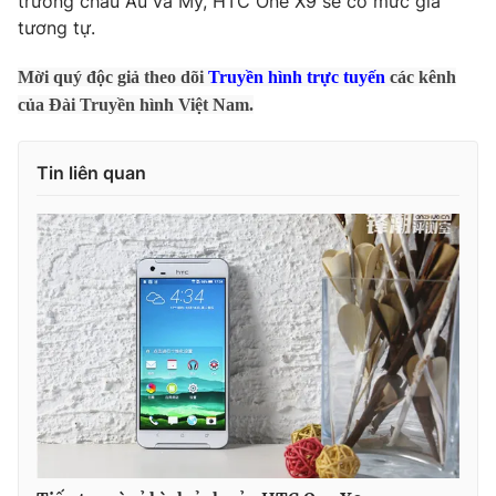
trường châu Âu và Mỹ, HTC One X9 sẽ có mức giá
tương tự.
Photo
Infographic
Mời quý độc giả theo dõi
Truyền hình trực tuyến
các kênh
Video
Shorts video
của Đài Truyền hình Việt Nam.
VTV Money
VTV Thể thao
Tin liên quan
VTV Sức khoẻ
Bất động sản
Thị trường 24h
Tấm lòng Việt
VTV4
Vươn mình bằng AI
VTV9
VTV8
Liên hệ tòa soạn
English