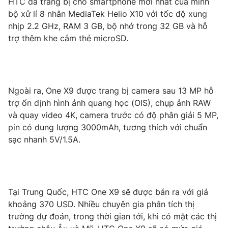
HTC đã trang bị cho smartphone mới nhất của mình
Phim VTV
Giải trí
bộ xử lí 8 nhân MediaTek Helio X10 với tốc độ xung
Hậu trường
nhịp 2.2 GHz, RAM 3 GB, bộ nhớ trong 32 GB và hỗ
Điện ảnh
trợ thêm khe cắm thẻ microSD.
Đời sống
Nhân vật
Âm nhạc
Du lịch
Khán giả
Giáo dục
Sao
Làm đẹp
Giải sao mai
Ngoài ra, One X9 được trang bị camera sau 13 MP hỗ
Tuyển sinh
Công nghệ
Chất lượng cuộc sống
trợ ổn định hình ảnh quang học (OIS), chụp ảnh RAW
Học trực tuyến
và quay video 4K, camera trước có độ phân giải 5 MP,
Hitech Công nghệ tương lai
pin có dung lượng 3000mAh, tương thích với chuẩn
Giao lưu trực tuyến
sạc nhanh 5V/1.5A.
Sản phẩm
Lịch phát sóng
Thị trường
Tư vấn
Tại Trung Quốc, HTC One X9 sẽ được bán ra với giá
Chuyên mục khác
khoảng 370 USD. Nhiều chuyên gia phân tích thị
Emagazine
Podcast
trường dự đoán, trong thời gian tới, khi có mặt các thị