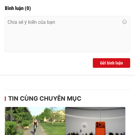
Ðiện thoại Thời báo VTV:
024.66 897 897
Bình luận
(
0
)
Email:
toasoan@vtv.vn
Liên hệ quảng cáo:
024-7300.7108
Gửi bình luận
TIN CÙNG CHUYÊN MỤC
® Cấm sao chép dưới mọi hình thức nếu không có sự chấp
thuận bằng văn bản. Ghi rõ nguồn VTV.vn khi phát hành lại
thông tin từ website này.