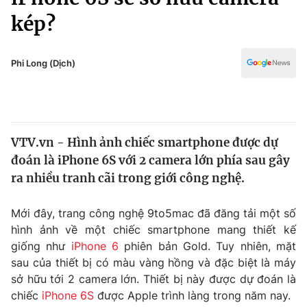
Chính trị
Truyền hình
kép?
Văn hóa - Giải trí
Xã hội
Y tế
Phi Long (Dịch)
Đời sống
Pháp luật
Công nghệ
Giáo dục
Y tế
VTV.vn - Hình ảnh chiếc smartphone được dự
đoán là iPhone 6S với 2 camera lớn phía sau gây
Thế giới
ra nhiều tranh cãi trong giới công nghệ.
Tin tức
Kinh tế
Mới đây, trang công nghệ 9to5mac đã đăng tải một số
Thế giới đó đây
hình ảnh về một chiếc smartphone mang thiết kế
Tài chính
Dữ liệu và đời sống
giống như
iPhone 6
phiên bản Gold. Tuy nhiên, mặt
Câu chuyện quốc tế
Thị trường
sau của thiết bị có màu vàng hồng và đặc biệt là máy
sở hữu tới 2 camera lớn. Thiết bị này được dự đoán là
Truyền hình
Góc doanh nghiệp
chiếc
iPhone 6S
được Apple trình làng trong năm nay.