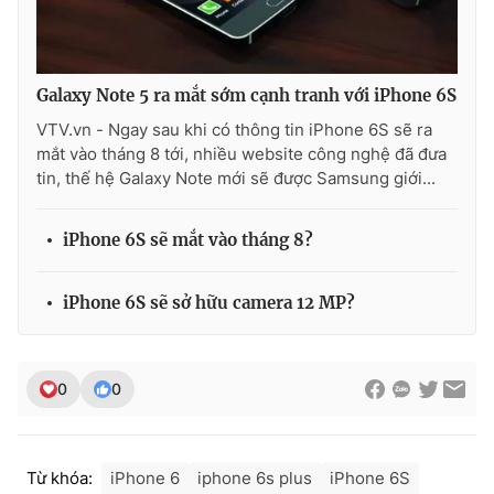
Galaxy Note 5 ra mắt sớm cạnh tranh với iPhone 6S
THỜI BÁO VTV
VTV.vn - Ngay sau khi có thông tin iPhone 6S sẽ ra
mắt vào tháng 8 tới, nhiều website công nghệ đã đưa
tin, thế hệ Galaxy Note mới sẽ được Samsung giới...
Theo dõi báo trên
iPhone 6S sẽ mắt vào tháng 8?
Cơ quan chủ quản:
Đài Truyền hình Việt Nam
iPhone 6S sẽ sở hữu camera 12 MP?
Cơ quan báo chí:
Thời báo VTV
Giấy phép hoạt động báo in và báo điện tử số 483/GP-BTTTT
cấp ngày 29/12/2023
0
0
Tổng Biên tập:
Vũ Thanh Thủy
Phó Tổng Biên tập:
Nguyễn Thị Mỹ Hạnh, Phạm Quốc Thắng,
Nguyễn Trọng Ninh
Tổng đài VTV:
024.38 355 931 - 024.38 355 932
Từ khóa:
iPhone 6
iphone 6s plus
iPhone 6S