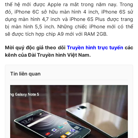
thế hệ mới được Apple ra mắt trong năm nay. Trong
Photo
Infographic
đó, iPhone 6C sở hữu màn hình 4 inch, iPhone 6S sử
dụng màn hình 4,7 inch và iPhone 6S Plus được trang
bị màn hình 5,5 inch. Những chiếc iPhone mới có thể
Video
Shorts video
sẽ được tích hợp chip A9 mới với RAM 2GB.
VTV Money
VTV Thể thao
Mời quý độc giả theo dõi
Truyền hình trực tuyến
các
kênh của Đài Truyền hình Việt Nam.
VTV Sức khoẻ
Bất động sản
Tin liên quan
Thị trường 24h
Tấm lòng Việt
VTV4
Vươn mình bằng AI
VTV9
VTV8
Liên hệ tòa soạn
English