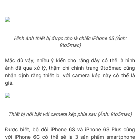
Phim VTV
Giải trí
Hậu trường
Điện ảnh
Đời sống
Nhân vật
Âm nhạc
Du lịch
Hình ảnh thiết bị được cho là chiếc iPhone 6S (Ảnh:
Khán giả
Giáo dục
Sao
9to5mac)
Làm đẹp
Giải sao mai
Tuyển sinh
Mặc dù vậy, nhiều ý kiến cho rằng đây có thể là hình
Công nghệ
Chất lượng cuộc sống
ảnh đã qua xử lý, thậm chí chính trang 9to5mac cũng
Học trực tuyến
Hitech Công nghệ tương lai
nhận định rằng thiết bị với camera kép này có thể là
Giao lưu trực tuyến
giả.
Sản phẩm
Lịch phát sóng
Thị trường
Tư vấn
Thiết bị nổi bật với camera kép phía sau (Ảnh: 9to5mac)
Chuyên mục khác
Được biết, bộ đôi iPhone 6S và iPhone 6S Plus cùng
Emagazine
Podcast
với iPhone 6C có thể sẽ là 3 sản phẩm smartphone