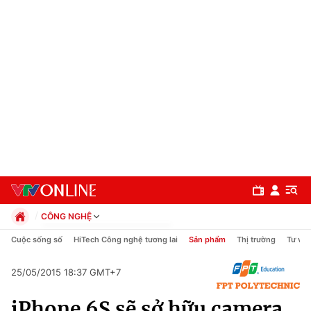
CÔNG NGHỆ
Chính trị
Cuộc sống số
HiTech Công nghệ tương lai
Sản phẩm
Thị trường
Tư vấn
Xã hội
Pháp luật
25/05/2015 18:37 GMT+7
Chuyên mục
Kinh tế
iPhone 6S sẽ sở hữu camera
Thể thao