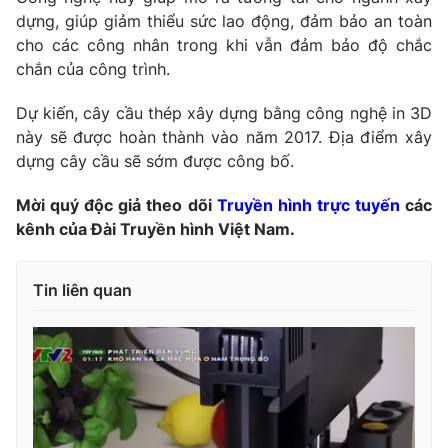
dựng, giúp giảm thiểu sức lao động, đảm bảo an toàn
Photo
Infographic
cho các công nhân trong khi vẫn đảm bảo độ chắc
chắn của công trình.
Video
Shorts video
Dự kiến, cây cầu thép xây dựng bằng công nghệ in 3D
này sẽ được hoàn thành vào năm 2017. Địa điểm xây
VTV Money
VTV Thể thao
dựng cây cầu sẽ sớm được công bố.
Mời quý độc giả theo dõi
Truyền hình trực tuyến
các
VTV Sức khoẻ
Bất động sản
kênh của Đài Truyền hình Việt Nam.
Thị trường 24h
Tấm lòng Việt
Tin liên quan
VTV4
Vươn mình bằng AI
VTV9
VTV8
Liên hệ tòa soạn
English