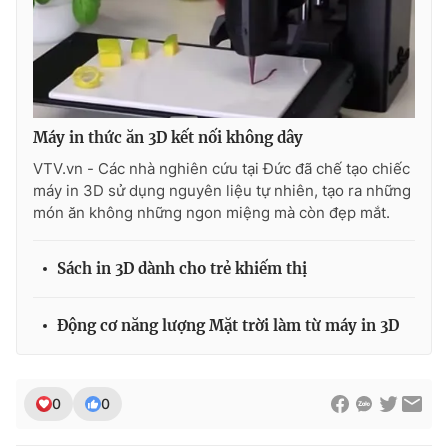
THỜI BÁO VTV
Máy in thức ăn 3D kết nối không dây
VTV.vn - Các nhà nghiên cứu tại Đức đã chế tạo chiếc
máy in 3D sử dụng nguyên liệu tự nhiên, tạo ra những
Theo dõi báo trên
món ăn không những ngon miệng mà còn đẹp mắt.
Cơ quan chủ quản:
Đài Truyền hình Việt Nam
Sách in 3D dành cho trẻ khiếm thị
Cơ quan báo chí:
Thời báo VTV
Giấy phép hoạt động báo in và báo điện tử số 483/GP-BTTTT
Động cơ năng lượng Mặt trời làm từ máy in 3D
cấp ngày 29/12/2023
Tổng Biên tập:
Vũ Thanh Thủy
Phó Tổng Biên tập:
Nguyễn Thị Mỹ Hạnh, Phạm Quốc Thắng,
0
0
Nguyễn Trọng Ninh
Tổng đài VTV:
024.38 355 931 - 024.38 355 932