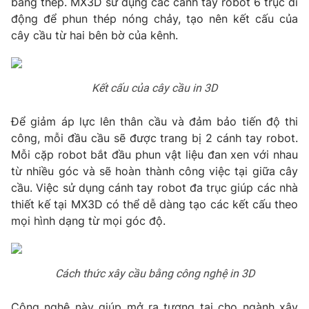
bằng thép. MX3D sử dụng các cánh tay robot 6 trục di
Phim VTV
Giải trí
động để phun thép nóng chảy, tạo nên kết cấu của
Hậu trường
cây cầu từ hai bên bờ của kênh.
Điện ảnh
Đời sống
Nhân vật
Âm nhạc
Du lịch
Khán giả
Kết cấu của cây cầu in 3D
Giáo dục
Sao
Làm đẹp
Giải sao mai
Để giảm áp lực lên thân cầu và đảm bảo tiến độ thi
Tuyển sinh
Công nghệ
công, mỗi đầu cầu sẽ được trang bị 2 cánh tay robot.
Chất lượng cuộc sống
Học trực tuyến
Mỗi cặp robot bắt đầu phun vật liệu đan xen với nhau
Hitech Công nghệ tương lai
từ nhiều góc và sẽ hoàn thành công việc tại giữa cây
Giao lưu trực tuyến
cầu. Việc sử dụng cánh tay robot đa trục giúp các nhà
Sản phẩm
thiết kế tại MX3D có thể dễ dàng tạo các kết cấu theo
Lịch phát sóng
Thị trường
mọi hình dạng từ mọi góc độ.
Tư vấn
Chuyên mục khác
Cách thức xây cầu bằng công nghệ in 3D
Emagazine
Podcast
Công nghệ này giúp mở ra tương tai cho ngành xây