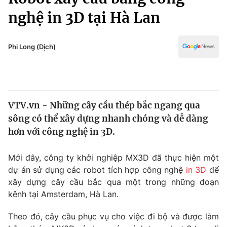
Chính trị
Truyền hình
nghệ in 3D tại Hà Lan
Văn hóa - Giải trí
Xã hội
Y tế
Phi Long (Dịch)
Đời sống
Pháp luật
Công nghệ
Giáo dục
Y tế
VTV.vn - Những cây cầu thép bắc ngang qua
sông có thể xây dựng nhanh chóng và dễ dàng
Thế giới
hơn với công nghệ in 3D.
Tin tức
Kinh tế
Mới đây, công ty khởi nghiệp MX3D đã thực hiện một
Thế giới đó đây
dự án sử dụng các robot tích hợp công nghệ
in 3D
để
Tài chính
Dữ liệu và đời sống
xây dựng cây cầu bắc qua một trong những đoạn
Câu chuyện quốc tế
Thị trường
kênh tại Amsterdam, Hà Lan.
Truyền hình
Góc doanh nghiệp
Theo đó, cây cầu phục vụ cho việc đi bộ và được làm