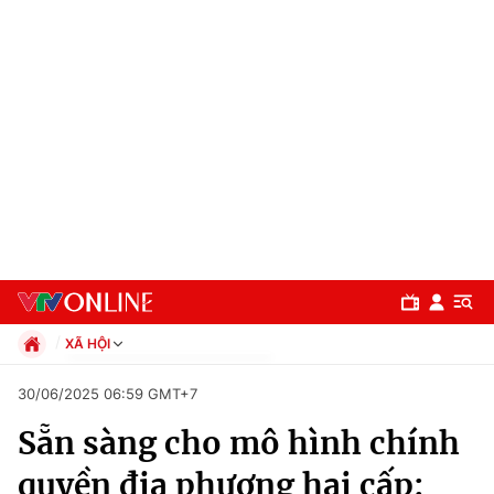
XÃ HỘI
Chính trị
30/06/2025 06:59 GMT+7
Xã hội
Sẵn sàng cho mô hình chính
Pháp luật
Chuyên mục
Kinh tế
quyền địa phương hai cấp:
Thể thao