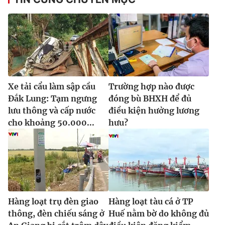
Xe tải cẩu làm sập cầu
Trường hợp nào được
Đắk Lung: Tạm ngưng
đóng bù BHXH để đủ
lưu thông và cấp nước
điều kiện hưởng lương
cho khoảng 50.000...
hưu?
Hàng loạt trụ đèn giao
Hàng loạt tàu cá ở TP
thông, đèn chiếu sáng ở
Huế nằm bờ do không đủ