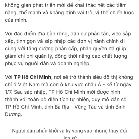
không gian phát triển mới để khai thác hết các tiềm
năng, thế mạnh và khẳng định vai trò, vị thế chiến lược
của mình.
THỜI BÁO VTV
Với đặc điểm địa bàn rộng, dân cư phân tán, việc sắp
xếp, tinh gọn và sáp nhập các đơn vị hành chính đi
Theo dõi báo trên
cùng với tăng cường phân cấp, phân quyền đã giúp
giảm chi phí quản lý, đồng thời nâng cao chất lượng
phục vụ người dân và doanh nghiệp.
Cơ quan chủ quản:
Đài Truyền hình Việt Nam
Cơ quan báo chí:
Thời báo VTV
Với
TP Hồ Chí Minh
, nơi sẽ trở thành siêu đô thị không
Giấy phép hoạt động báo in và báo điện tử số 483/GP-BTTTT
chỉ ở Việt Nam mà còn ở khu vực châu Á - kể từ ngày
cấp ngày 29/12/2023
1/7. Sau sáp nhập, TP Hồ Chí Minh mới được hình
Tổng Biên tập:
Vũ Thanh Thủy
thành với toàn bộ diện tích tự nhiên, quy mô dân số
TP Hồ Chí Minh, tỉnh Bà Rịa - Vũng Tàu và tỉnh Bình
Phó Tổng Biên tập:
Nguyễn Thị Mỹ Hạnh, Phạm Quốc Thắng,
Nguyễn Trọng Ninh
Dương.
Tổng đài VTV:
024.38 355 931 - 024.38 355 932
Người dân phấn khởi và kỳ vọng vào những thay đổi
Ðiện thoại Thời báo VTV:
024.66 897 897
lịch sử