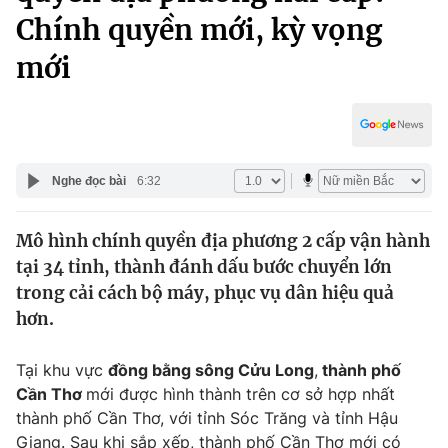
Chính trị
Chính quyền mới, kỳ vọng
Truyền hình
Văn hóa - Giải trí
mới
Xã hội
Y tế
Đời sống
Pháp luật
Công nghệ
Giáo dục
Y tế
Nghe đọc bài
6:32
Thế giới
Mô hình chính quyền địa phương 2 cấp vận hành
tại 34 tỉnh, thành đánh dấu bước chuyển lớn
Tin tức
trong cải cách bộ máy, phục vụ dân hiệu quả
Kinh tế
hơn.
Thế giới đó đây
Tài chính
Dữ liệu và đời sống
Câu chuyện quốc tế
Tại khu vực
đồng bằng sông Cửu Long
,
thành phố
Thị trường
Cần Thơ
mới được hình thành trên cơ sở hợp nhất
Truyền hình
Góc doanh nghiệp
thành phố Cần Thơ, với tỉnh Sóc Trăng và tỉnh Hậu
Giang. Sau khi sắp xếp, thành phố Cần Thơ mới có