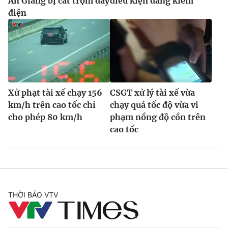
An Giang bị cắt trộm dây
điều kiện đăng kiểm
điện
Xử phạt tài xế chạy 156
CSGT xử lý tài xế vừa
km/h trên cao tốc chỉ
chạy quá tốc độ vừa vi
cho phép 80 km/h
phạm nồng độ cồn trên
cao tốc
THỜI BÁO VTV