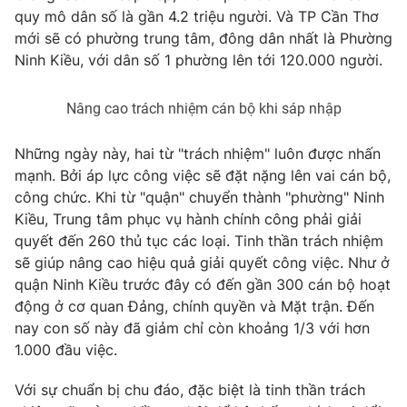
Phim VTV
quy mô dân số là gần 4.2 triệu người. Và TP Cần Thơ
Giải trí
mới sẽ có phường trung tâm, đông dân nhất là Phường
Hậu trường
Điện ảnh
Ninh Kiều, với dân số 1 phường lên tới 120.000 người.
Đời sống
Nhân vật
Âm nhạc
Nâng cao trách nhiệm cán bộ khi sáp nhập
Du lịch
Khán giả
Giáo dục
Sao
Làm đẹp
Giải sao mai
Những ngày này, hai từ "trách nhiệm" luôn được nhấn
Tuyển sinh
mạnh. Bởi áp lực công việc sẽ đặt nặng lên vai cán bộ,
Công nghệ
Chất lượng cuộc sống
công chức. Khi từ "quận" chuyển thành "phường" Ninh
Học trực tuyến
Hitech Công nghệ tương lai
Kiều, Trung tâm phục vụ hành chính công phải giải
Giao lưu trực tuyến
quyết đến 260 thủ tục các loại. Tinh thần trách nhiệm
Sản phẩm
sẽ giúp nâng cao hiệu quả giải quyết công việc. Như ở
Lịch phát sóng
quận Ninh Kiều trước đây có đến gần 300 cán bộ hoạt
Thị trường
động ở cơ quan Đảng, chính quyền và Mặt trận. Đến
Tư vấn
nay con số này đã giảm chỉ còn khoảng 1/3 với hơn
1.000 đầu việc.
Chuyên mục khác
Emagazine
Podcast
Với sự chuẩn bị chu đáo, đặc biệt là tinh thần trách