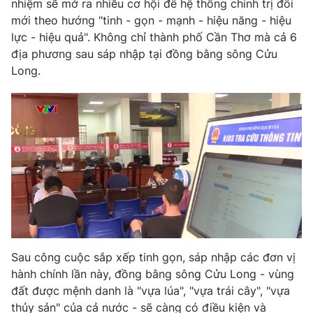
nhiệm sẽ mở ra nhiều cơ hội để hệ thống chính trị đổi
mới theo hướng "tinh - gọn - mạnh - hiệu năng - hiệu
Photo
Infographic
lực - hiệu quả". Không chỉ thành phố Cần Thơ mà cả 6
địa phương sau sáp nhập tại đồng bằng sông Cửu
Video
Shorts video
Long.
VTV Money
VTV Thể thao
VTV Sức khoẻ
Bất động sản
Thị trường 24h
Tấm lòng Việt
VTV4
Vươn mình bằng AI
Sau công cuộc sắp xếp tinh gọn, sáp nhập các đơn vị
VTV9
VTV8
hành chính lần này, đồng bằng sông Cửu Long - vùng
đất được mệnh danh là "vựa lúa", "vựa trái cây", "vựa
Liên hệ tòa soạn
English
thủy sản" của cả nước - sẽ càng có điều kiện và