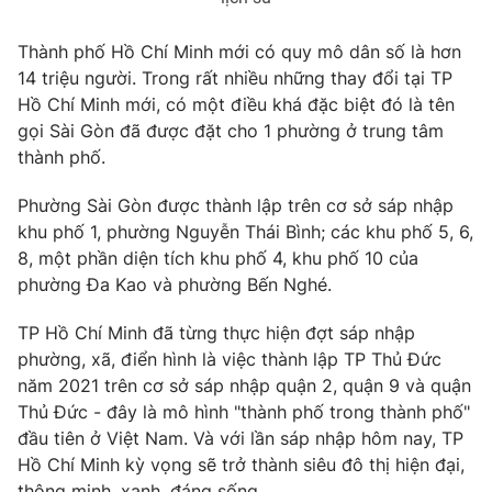
Email:
toasoan@vtv.vn
Liên hệ quảng cáo:
024-7300.7108
Thành phố Hồ Chí Minh mới có quy mô dân số là hơn
14 triệu người. Trong rất nhiều những thay đổi tại TP
Hồ Chí Minh mới, có một điều khá đặc biệt đó là tên
gọi Sài Gòn đã được đặt cho 1 phường ở trung tâm
thành phố.
Phường Sài Gòn được thành lập trên cơ sở sáp nhập
khu phố 1, phường Nguyễn Thái Bình; các khu phố 5, 6,
8, một phần diện tích khu phố 4, khu phố 10 của
phường Đa Kao và phường Bến Nghé.
TP Hồ Chí Minh đã từng thực hiện đợt sáp nhập
® Cấm sao chép dưới mọi hình thức nếu không có sự chấp
phường, xã, điển hình là việc thành lập TP Thủ Đức
thuận bằng văn bản. Ghi rõ nguồn VTV.vn khi phát hành lại
năm 2021 trên cơ sở sáp nhập quận 2, quận 9 và quận
thông tin từ website này.
Thủ Đức - đây là mô hình "thành phố trong thành phố"
đầu tiên ở Việt Nam. Và với lần sáp nhập hôm nay, TP
Hồ Chí Minh kỳ vọng sẽ trở thành siêu đô thị hiện đại,
thông minh, xanh, đáng sống.